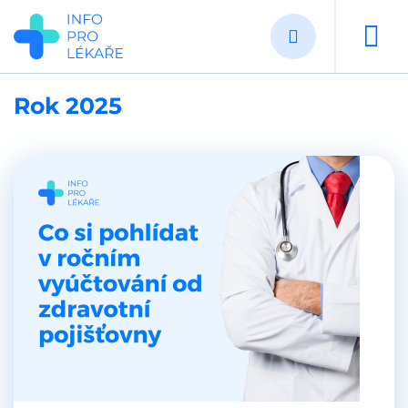
Přejít
k
hlavnímu
obsahu
Rok 2025