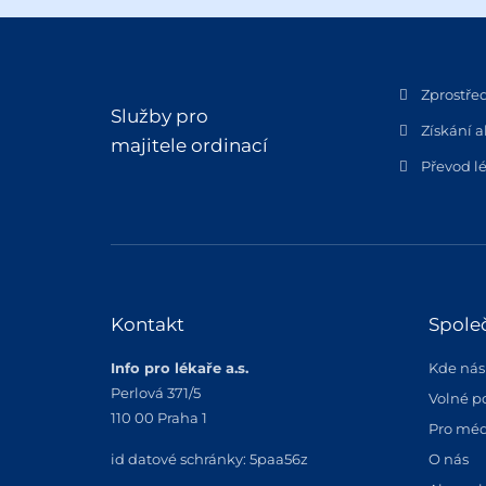
Zprostře
Služby pro
Získání a
majitele ordinací
Převod lé
Kontakt
Spole
Info pro lékaře a.s.
Kde nás
Perlová 371/5
Volné p
110 00 Praha 1
Pro méd
id datové schránky: 5paa56z
O nás