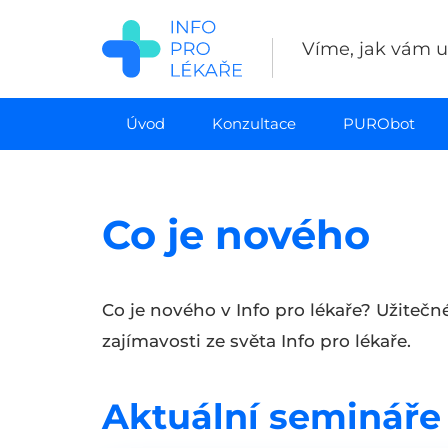
Přejít
k
Víme, jak vám uš
hlavnímu
obsahu
Úvod
Konzultace
PURObot
Co je nového
Co je nového v Info pro lékaře? Užitečn
zajímavosti ze světa Info pro lékaře.
Aktuální semináře