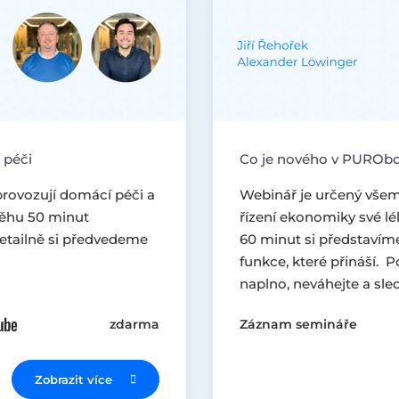
 péči
Co je nového v PURObot
provozují domácí péči a
Webinář je určený všem
ůběhu 50 minut
řízení ekonomiky své l
etailně si předvedeme
60 minut si představím
funkce, které přináší.
naplno, neváhejte a sle
zdarma
Záznam semináře
Zobrazit více