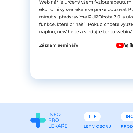
Webinář je určený všem fyzioterapeutům, kt
ekonomiky své lékařské praxe používat
minut si představíme PURObota 2.0. a uká
funkce, které přináší. Pokud chcete vyu
naplno, neváhejte a sledujte tento webiná
Záznam semináře
11 +
180
LET V OBORU
PROD