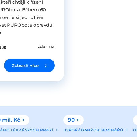
eří chtějí k řízení
 PURObota. Během 60
žeme si jednotlivé
žívat PURObota opravdu
ř.
zdarma
Zobrazit více
 mil. Kč +
90 +
ÁNO LÉKAŘSKÝCH PRAXÍ
USPOŘÁDANÝCH SEMINÁŘŮ
O