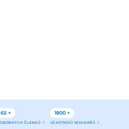
65 +
1800 +
DBORNÝCH ČLÁNKŮ
ÚČASTNÍKŮ SEMINÁŘŮ