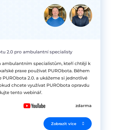
u 2.0 pro ambulantní specialisty
 ambulantním specialistům, kteří chtějí k
ékařské praxe používat PURObota. Během
e PURObota 2.0. a ukážeme si jednotlivé
 Pokud chcete využívat PURObota opravdu
dujte tento webinář.
zdarma
Zobrazit více