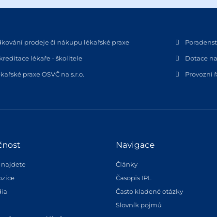
dkování prodeje či nákupu lékařské praxe
Poradenstv
kreditace lékaře - školitele
Dotace na
kařské praxe OSVČ na s.r.o.
Provozní 
čnost
Navigace
 najdete
Články
ozice
Časopis IPL
ia
Často kladené otázky
Slovník pojmů