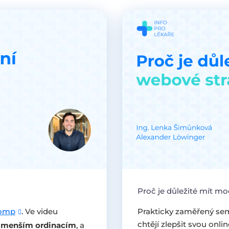
Proč je důležité mít m
omp
. Ve videu
Prakticky zaměřený semi
chtějí zlepšit svou onli
i menším ordinacím
, a