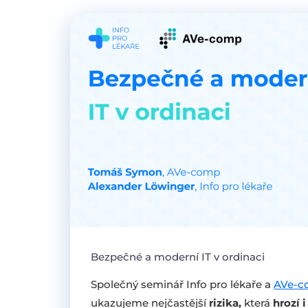
Bezpečné a moderní IT v ordinaci
Společný seminář Info pro lékaře a
AVe-c
ukazujeme nejčastější
rizika,
která
hrozí 