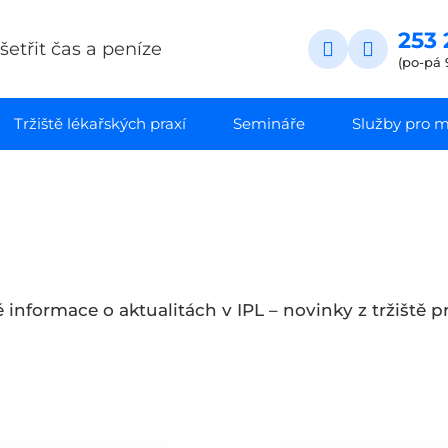
253 
etřit čas a peníze
(po-pá 
Tržiště lékařských praxí
Semináře
Služby pro ma
é informace o aktualitách v IPL – novinky z tržiště 