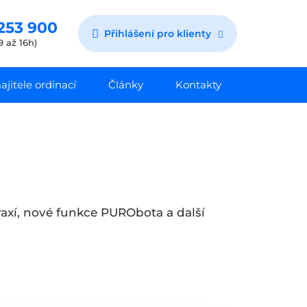
253 900
Přihlášení pro klienty
9 až 16h)
jitele ordinací
Články
Kontakty
praxí, nové funkce PURObota a další