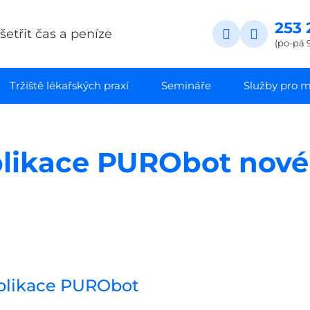
253 
etřit čas a peníze
(po-pá 9
Tržiště lékařských praxí
Semináře
Služby pro ma
plikace PURObot nové
 aplikace PURObot