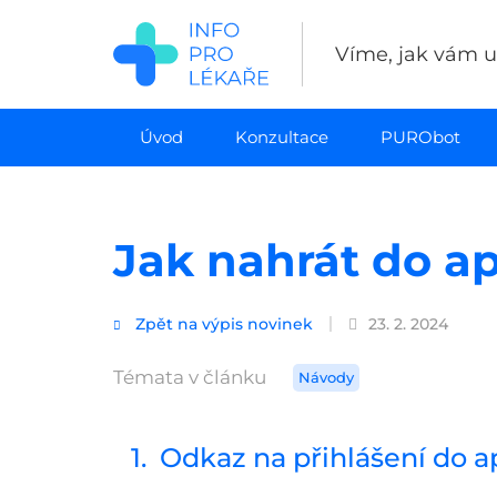
Přejít
k
Víme, jak vám uš
hlavnímu
obsahu
Úvod
Konzultace
PURObot
Jak nahrát do a
Zpět na výpis novinek
23. 2. 2024
Témata v článku
Návody
1. Odkaz na přihlášení do