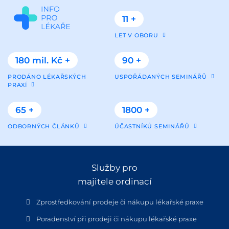
11 +
LET V OBORU
180 mil. Kč +
90 +
PRODÁNO LÉKAŘSKÝCH
USPOŘÁDANÝCH SEMINÁŘŮ
PRAXÍ
65 +
1800 +
ODBORNÝCH ČLÁNKŮ
ÚČASTNÍKŮ SEMINÁŘŮ
Služby pro
majitele ordinací
Zprostředkování prodeje či nákupu lékařské praxe
Poradenství při prodeji či nákupu lékařské praxe