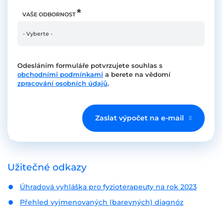
VAŠE ODBORNOST
Odesláním formuláře potvrzujete souhlas s
obchodními podmínkami
a berete na vědomí
zpracování osobních údajů
.
Zaslat výpočet na e-mail
Užitečné odkazy
Úhradová vyhláška pro fyzioterapeuty na rok 2023
Přehled vyjmenovaných (barevných) diagnóz