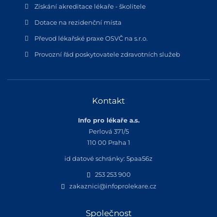
Získání akreditace lékaře - školitele
Dotace na rezidenční místa
Převod lékařské praxe OSVČ na s.r.o.
Provozní řád poskytovatele zdravotních služeb
Kontakt
Info pro lékaře a.s.
Perlová 371/5
110 00 Praha 1
id datové schránky: 5paa56z
253 253 900
zakaznici@infoprolekare.cz
Společnost