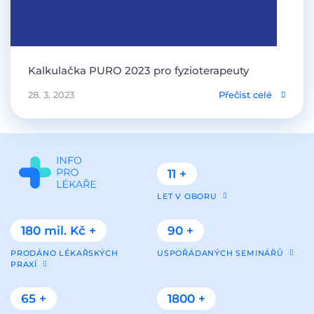
Kalkulačka PURO 2023 pro fyzioterapeuty
28. 3. 2023
Přečíst celé
11 +
LET V OBORU
180 mil. Kč +
90 +
PRODÁNO LÉKAŘSKÝCH
USPOŘÁDANÝCH SEMINÁŘŮ
PRAXÍ
65 +
1800 +