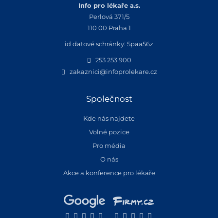
Info pro lékaře a.s.
Perlová 371/5
110 00 Praha 1
id datové schránky: 5paa56z
253 253 900
zakaznici@infoprolekare.cz
Společnost
Kde nás najdete
Volné pozice
Pro média
O nás
Akce a konference pro lékaře