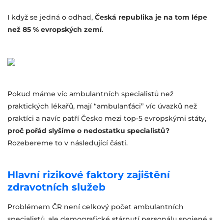
I když se jedná o odhad,
Česká republika je na tom lépe
než 85 % evropských zemí
.
Pokud máme víc ambulantních specialistů než
praktických lékařů, mají “ambulanťáci” víc úvazků než
praktíci a navíc patří Česko mezi top-5 evropskými státy,
proč pořád slyšíme o nedostatku specialistů?
Rozebereme to v následující části.
Hlavní rizikové faktory zajištění
zdravotních služeb
Problémem ČR není celkový počet ambulantních
specialistů, ale demografické stárnutí personálu spojené s