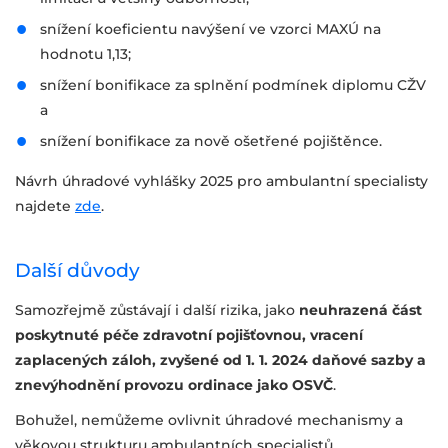
snížení koeficientu navýšení ve vzorci MAXÚ na
hodnotu 1,13;
snížení bonifikace za splnění podmínek diplomu CŽV
a
snížení bonifikace za nově ošetřené pojištěnce.
Návrh úhradové vyhlášky 2025 pro ambulantní specialisty
najdete
zde
.
Další důvody
Samozřejmě zůstávají i další rizika, jako
neuhrazená část
poskytnuté péče zdravotní pojišťovnou, vracení
zaplacených záloh, zvyšené od 1. 1. 2024 daňové sazby a
znevýhodnění provozu ordinace jako OSVČ
.
Bohužel, nemůžeme ovlivnit úhradové mechanismy a
věkovou strukturu ambulantních specialistů.