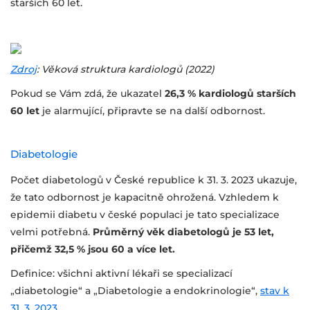
starších 60 let.
Zdroj
: Věková struktura kardiologů (2022)
Pokud se Vám zdá, že ukazatel
26,3 % kardiologů starších
60 let
je alarmující, připravte se na další odbornost.
Diabetologie
Počet diabetologů v České republice k 31. 3. 2023 ukazuje,
že tato odbornost je kapacitně ohrožená. Vzhledem k
epidemii diabetu v české populaci je tato specializace
velmi potřebná.
Průměrný věk diabetologů je 53 let,
přičemž 32,5 % jsou 60 a více let.
Definice: všichni aktivní lékaři se specializací
„diabetologie“ a „Diabetologie a endokrinologie“,
stav k
31. 3. 2023