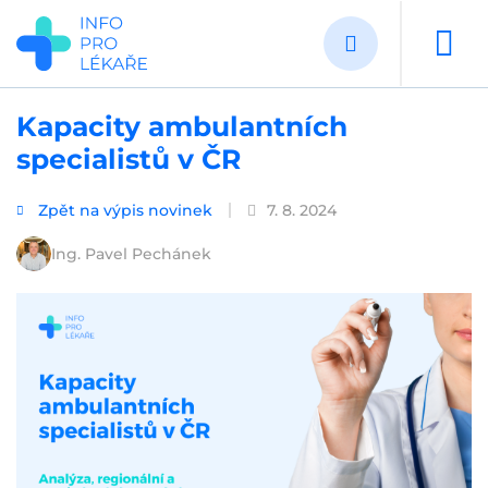
Přejít
k
hlavnímu
obsahu
Kapacity ambulantních
specialistů v ČR
Zpět na výpis novinek
7. 8. 2024
Ing. Pavel Pechánek