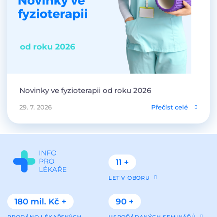
Novinky ve fyzioterapii od roku 2026
29. 7. 2026
Přečíst celé
11 +
LET V OBORU
180 mil. Kč +
90 +
PRODÁNO LÉKAŘSKÝCH
USPOŘÁDANÝCH SEMINÁŘŮ