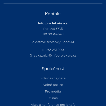
Kontakt
Info pro lékaře a.s.
Perlová 371/5
110 00 Praha 1
id datové schránky: 5paa56z
253 253 900
zakaznici@infoprolekare.cz
Společnost
Kde nás najdete
Volné pozice
Pro média
O nás
Akce a konference pro lékaře