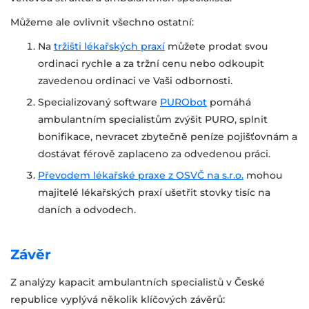
Můžeme ale ovlivnit všechno ostatní:
Na
tržišti lékařských praxí
můžete prodat svou
ordinaci rychle a za tržní cenu nebo odkoupit
zavedenou ordinaci ve Vaši odbornosti.
Specializovaný software
PURObot
pomáhá
ambulantním specialistům zvýšit PURO, splnit
bonifikace, nevracet zbytečně peníze pojišťovnám a
dostávat férově zaplaceno za odvedenou práci.
Převodem lékařské praxe z OSVČ na s.r.o.
mohou
majitelé lékařských praxí ušetřit stovky tisíc na
daních a odvodech.
Závěr
Z analýzy kapacit ambulantních specialistů v České
republice vyplývá několik klíčových závěrů: