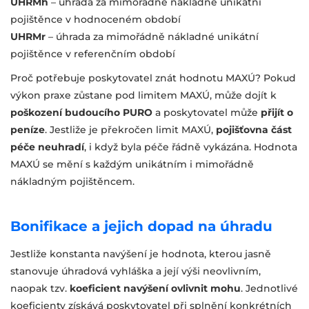
UHRMh
– úhrada za mimořádně nákladné unikátní
pojištěnce v hodnoceném období
UHRMr
– úhrada za mimořádně nákladné unikátní
pojištěnce v referenčním období
Proč potřebuje poskytovatel znát hodnotu MAXÚ? Pokud
výkon praxe zůstane pod limitem MAXÚ, může dojít k
poškození budoucího PURO
a poskytovatel může
přijít o
peníze
. Jestliže je překročen limit MAXÚ,
pojišťovna část
péče neuhradí
, i když byla péče řádně vykázána. Hodnota
MAXÚ se mění s každým unikátním i mimořádně
nákladným pojištěncem.
Bonifikace a jejich dopad na úhradu
Jestliže konstanta navýšení je hodnota, kterou jasně
stanovuje úhradová vyhláška a její výši neovlivním,
naopak tzv.
koeficient navýšení ovlivnit mohu
. Jednotlivé
koeficienty získává poskytovatel při splnění konkrétních