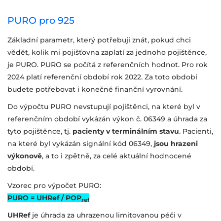
PURO pro 925
Základní parametr, který potřebuji znát, pokud chci
vědět, kolik mi pojišťovna zaplatí za jednoho pojištěnce,
je PURO. PURO se počítá z referenčních hodnot. Pro rok
2024 platí referenční období rok 2022. Za toto období
budete potřebovat i konečné finanční vyrovnání.
Do výpočtu PURO nevstupují pojištěnci, na které byl v
referenčním období vykázán výkon č. 06349 a úhrada za
tyto pojištěnce, tj.
pacienty v terminálním stavu
. Pacienti,
na které byl vykázán signální kód 06349,
jsou hrazeni
výkonově
, a to i zpětně, za celé aktuální hodnocené
období.
Vzorec pro výpočet PURO:
PURO = UHRef / POP
ref
UHRef
je úhrada za uhrazenou limitovanou péči v