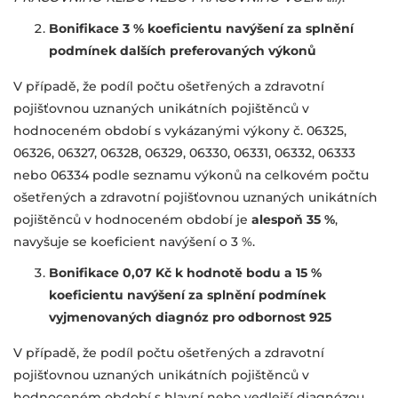
Bonifikace 3 % koeficientu navýšení za splnění
podmínek dalších preferovaných výkonů
V případě, že podíl počtu ošetřených a zdravotní
pojišťovnou uznaných unikátních pojištěnců v
hodnoceném období s vykázanými výkony č. 06325,
06326, 06327, 06328, 06329, 06330, 06331, 06332, 06333
nebo 06334 podle seznamu výkonů na celkovém počtu
ošetřených a zdravotní pojišťovnou uznaných unikátních
pojištěnců v hodnoceném období je
alespoň 35 %
,
navyšuje se koeficient navýšení o 3 %.
Bonifikace 0,07 Kč k hodnotě bodu a 15 %
koeficientu navýšení za splnění podmínek
vyjmenovaných diagnóz pro odbornost 925
V případě, že podíl počtu ošetřených a zdravotní
pojišťovnou uznaných unikátních pojištěnců v
hodnoceném období s hlavní nebo vedlejší diagnózou