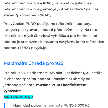
referenčním období a
POP
je počet pojištěnců v
ref
referenčním období
(
pozor
, je potřeba odečíst péči za
pacienty s výkonem 06349)
.
Pro výpočet PURO použijeme referenční hodnoty,
kterých poskytovatel dosáhl před dvěma lety. Na tuto
skutečnost myslí úhradová vyhláška a pro hodnocené
období je stanovena konstanta navýšení, která referenční
hodnotu PURO navyšuje.
Maximální úhrada pro 925
Pro rok 2024 a odbornost 925 platí koeficient
1,13
. Jestliže
si chceme spočítat hodnotu maximální úhrady na
jednoho pacienta,
musíme PURO koeficientem
vynásobit
:
MÚ = PURO X 1,13
Například pokud je hodnota PURO 5 000 Kč,