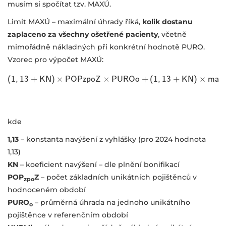
musím si spočítat tzv. MAXÚ.
Limit MAXÚ – maximální úhrady říká,
kolik dostanu
zaplaceno za všechny ošetřené pacienty
, včetně
mimořádně nákladných při konkrétní hodnotě PURO.
Vzorec pro výpočet MAXÚ:
×
×
×
(
1
,
13
+
K
N
)
(
1
,
13
P
+
O
K
N
P
)
z
×
p
P
o
O
Z
P
z
p
P
o
U
Z
×
R
P
O
U
o
R
O
+
o
(
+
1
(
,
1
,
13
13
+
K
+
N
K
)
×
N
m
)
a
x
[
P
m
U
a
R
x
[
kde
1,13
– konstanta navýšení z vyhlášky (pro 2024 hodnota
1,13)
KN
– koeficient navýšení – dle plnění bonifikací
POP
Z
– počet základních unikátních pojištěnců v
zpo
hodnoceném období
PURO
– průměrná úhrada na jednoho unikátního
o
pojištěnce v referenčním období