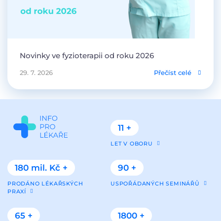
Novinky ve fyzioterapii od roku 2026
29. 7. 2026
Přečíst celé
11 +
LET V OBORU
180 mil. Kč +
90 +
PRODÁNO LÉKAŘSKÝCH
USPOŘÁDANÝCH SEMINÁŘŮ
PRAXÍ
65 +
1800 +