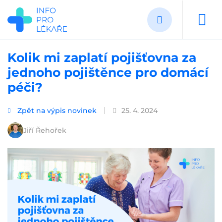
Přejít
k
hlavnímu
obsahu
Kolik mi zaplatí pojišťovna za
jednoho pojištěnce pro domácí
péči?
Zpět na výpis novinek
25. 4. 2024
Jiří Řehořek