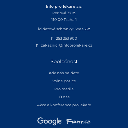
Info pro lékaře a.s.
Perlová 371/5
110 00 Praha 1
id datové schránky: 5paa56z
253 253 900
zakaznici@infoprolekare.cz
Společnost
Kde nás najdete
Volné pozice
Pro média
O nás
Akce a konference pro lékaře