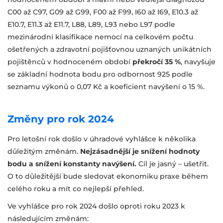
C00 až C97, G09 až G99, F00 až F99, I60 až I69, E10.3 až
E10.7, E11.3 až E11.7, L88, L89, L93 nebo L97 podle
mezinárodní klasifikace nemocí na celkovém počtu
ošetřených a zdravotní pojišťovnou uznaných unikátních
pojištěnců v hodnoceném období
překročí 35 %
, navyšuje
se základní hodnota bodu pro odbornost 925 podle
seznamu výkonů o 0,07 Kč a koeficient navýšení o 15 %.
Změny pro rok 2024
Pro letošní rok došlo v úhradové vyhlášce k několika
důležitým změnám.
Nejzásadnější je snížení hodnoty
bodu a snížení konstanty navýšení.
Cíl je jasný – ušetřit.
O to důležitější bude sledovat ekonomiku praxe během
celého roku a mít co nejlepší přehled.
Ve vyhlášce pro rok 2024 došlo oproti roku 2023 k
následujícím změnám: