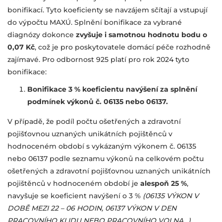
bonifikací. Tyto koeficienty se navzájem sčítají a vstupují
do výpočtu MAXÚ. Splnění bonifikace za vybrané
diagnózy dokonce
zvyšuje i samotnou hodnotu bodu o
0,07 Kč
, což je pro poskytovatele domácí péče rozhodně
zajímavé. Pro odbornost 925 platí pro rok 2024 tyto
bonifikace:
Bonifikace 3 % koeficientu navýšení za splnění
podmínek výkonů č. 06135 nebo 06137.
V případě, že podíl počtu ošetřených a zdravotní
pojišťovnou uznaných unikátních pojištěnců v
hodnoceném období s vykázaným výkonem č. 06135
nebo 06137 podle seznamu výkonů na celkovém počtu
ošetřených a zdravotní pojišťovnou uznaných unikátních
pojištěnců v hodnoceném období je
alespoň 25 %
,
navyšuje se koeficient navýšení o 3 %
(06135 VÝKON V
DOBĚ MEZI 22 – 06 HODIN, 06137 VÝKON V DEN
PRACOVNÍHO KLIDU NEBO PRACOVNÍHO VOLNA…)
.