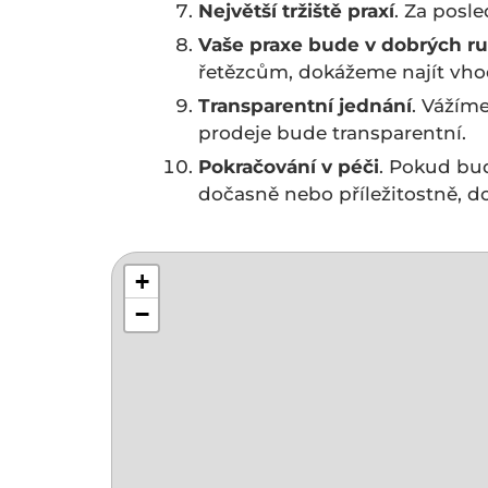
Největší tržiště praxí
. Za posle
Vaše praxe bude v dobrých r
řetězcům, dokážeme najít vho
Transparentní jednání
. Vážím
prodeje bude transparentní.
Pokračování v péči
. Pokud bud
dočasně nebo příležitostně, 
+
−