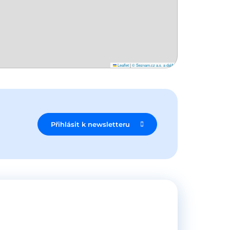
Leaflet
|
© Seznam.cz a.s. a další
Přihlásit k newsletteru