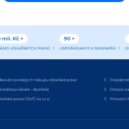
 mil. Kč +
90 +
ÁNO LÉKAŘSKÝCH PRAXÍ
USPOŘÁDANÝCH SEMINÁŘŮ
O
dkování prodeje či nákupu lékařské praxe
Poradenstv
kreditace lékaře - školitele
Dotace na
kařské praxe OSVČ na s.r.o.
Provozní 