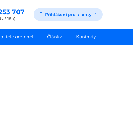
253 707
Přihlášení pro klienty
9 až 16h)
jitele ordinací
Články
Kontakty