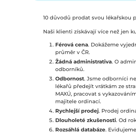
10 důvodů prodat svou lékařskou pra
Naši klienti získávají více než jen 
Férová cena
. Dokážeme vyjedn
průměr v ČR.
Žádná administrativa
. O admin
odborníků.
Odbornost
. Jsme odborníci n
lékařů předejít vrátkám ze stra
MAXÚ, pracovat s vykazováním 
majitele ordinací.
Rychlejší prodej
. Prodej ordin
Dlouholeté zkušenosti
. Od ro
Rozsáhlá databáze
. Evidujeme