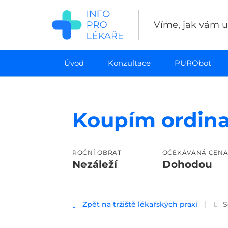
Přejít
k
Víme, jak vám uš
hlavnímu
obsahu
Úvod
Konzultace
PURObot
Koupím ordina
ROČNÍ OBRAT
OČEKÁVANÁ CEN
Nezáleží
Dohodou
Zpět na tržiště lékařských praxí
S