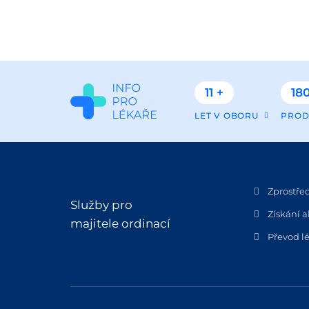
11 +
180
LET V OBORU
PROD
Zprostře
Služby pro
Získání a
majitele ordinací
Převod lé