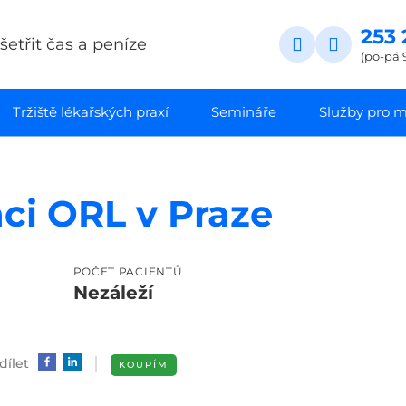
253 
etřit čas a peníze
(po-pá 
Tržiště lékařských praxí
Semináře
Služby pro ma
ci ORL v Praze
A
POČET PACIENTŮ
Nezáleží
dílet
KOUPÍM