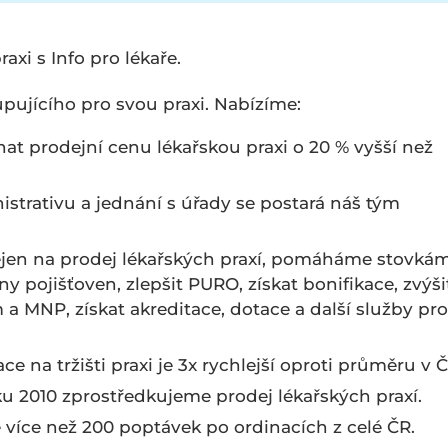
xi s Info pro lékaře.
kupujícího pro svou praxi. Nabízíme:
at prodejní cenu lékařskou praxi o 20 % vyšší než
istrativu a jednání s úřady se postará náš tým
ejen na prodej lékařských praxí, pomáháme stovká
ny pojišťoven, zlepšit PURO, získat bonifikace, zvýši
a MNP, získat akreditace, dotace a další služby pro
ace na tržišti praxi je 3x rychlejší oproti průměru v Č
ku 2010 zprostředkujeme prodej lékařských praxí.
 více než 200 poptávek po ordinacích z celé ČR.