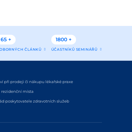
65 +
1800 +
DBORNÝCH ČLÁNKŮ
ÚČASTNÍKŮ SEMINÁŘŮ
í při prodeji či nákupu lékařské praxe
 rezidenční místa
řád poskytovatele zdravotních služeb