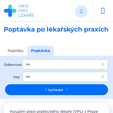
Přejít
k
hlavnímu
obsahu
Poptávka po lékařských praxích
Nabídka
Poptávka
Odbornost
Vše
Kraj
Vše
Vyhledat
Koupím praxi praktického lékaře (VPL) v Praze