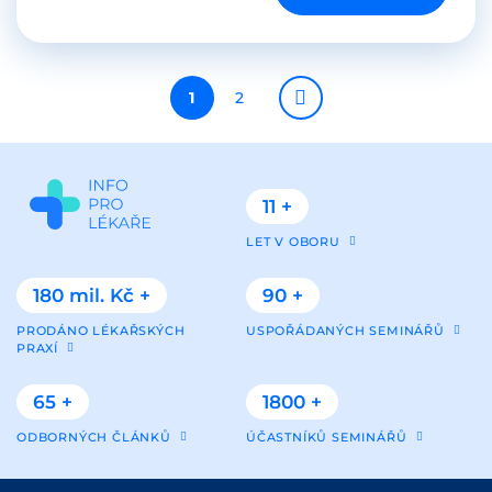
Pagination
Aktuální
1
Page
2
stránka
11 +
LET V OBORU
180 mil. Kč +
90 +
PRODÁNO LÉKAŘSKÝCH
USPOŘÁDANÝCH SEMINÁŘŮ
PRAXÍ
65 +
1800 +
ODBORNÝCH ČLÁNKŮ
ÚČASTNÍKŮ SEMINÁŘŮ