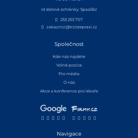
id datové schránky: 5paa56z
253 253 707
zakaznici@trzistepraxi.cz
Společnost
Kde nás najdete
Volné pozice
Pro média
O nás
Akce a konference pro lékaře
Navigace