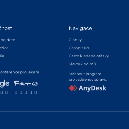
čnost
Navigace
 najdete
Články
ozice
Časopis IPL
ia
Často kladené otázky
Slovník pojmů
konference pro lékaře
Stáhnout program
pro vzdálenou správu: