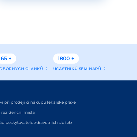
65 +
1800 +
DBORNÝCH ČLÁNKŮ
ÚČASTNÍKŮ SEMINÁŘŮ
í při prodeji či nákupu lékařské praxe
 rezidenční místa
řád poskytovatele zdravotních služeb