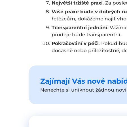
Největší tržiště praxí
. Za posle
Vaše praxe bude v dobrých r
řetězcům, dokážeme najít vho
Transparentní jednání
. Vážím
prodeje bude transparentní.
Pokračování v péči
. Pokud bud
dočasně nebo příležitostně, 
Zajímají Vás nové nabíd
Nenechte si uniknout žádnou novin