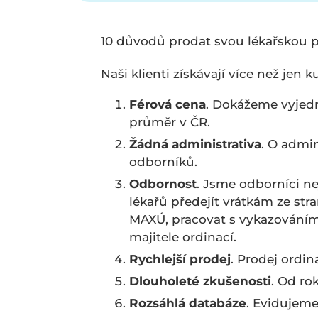
10 důvodů prodat svou lékařskou pra
Naši klienti získávají více než jen 
Férová cena
. Dokážeme vyjedn
průměr v ČR.
Žádná administrativa
. O admin
odborníků.
Odbornost
. Jsme odborníci n
lékařů předejít vrátkám ze stra
MAXÚ, pracovat s vykazováním 
majitele ordinací.
Rychlejší prodej
. Prodej ordin
Dlouholeté zkušenosti
. Od ro
Rozsáhlá databáze
. Evidujeme