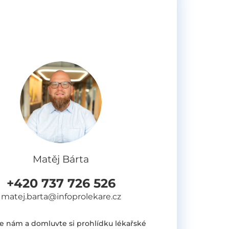
Matěj Bárta
+420 737 726 526
matej.barta@infoprolekare.cz
e nám a domluvte si prohlídku lékařské