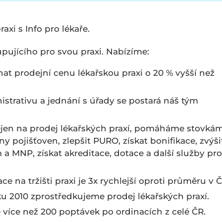
xi s Info pro lékaře.
kupujícího pro svou praxi. Nabízíme:
at prodejní cenu lékařskou praxi o 20 % vyšší než
istrativu a jednání s úřady se postará náš tým
ejen na prodej lékařských praxí, pomáháme stovká
ny pojišťoven, zlepšit PURO, získat bonifikace, zvýši
a MNP, získat akreditace, dotace a další služby pro
ace na tržišti praxi je 3x rychlejší oproti průměru v Č
ku 2010 zprostředkujeme prodej lékařských praxí.
 více než 200 poptávek po ordinacích z celé ČR.