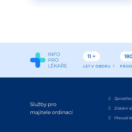
11 +
180
LET V OBORU
PROD
Zprostře
Služby pro
Získání a
majitele ordinací
Převod lé