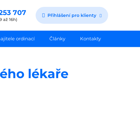
253 707
Přihlášení pro klienty
9 až 16h)
jitele ordinací
Články
Kontakty
ého lékaře