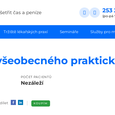
253 
etřit čas a peníze
(po-pá 
Tržiště lékařských praxí
Semináře
Služby pro ma
všeobecného praktick
A
POČET PACIENTŮ
Nezáleží
dílet
KOUPÍM