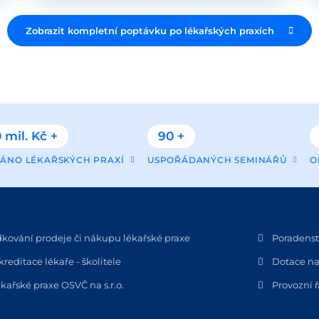
Zobrazit kompletní poptávku po lékařských praxích
 mil. Kč +
90 +
ÁNO LÉKAŘSKÝCH PRAXÍ
USPOŘÁDANÝCH SEMINÁŘŮ
O
dkování prodeje či nákupu lékařské praxe
Poradenstv
kreditace lékaře - školitele
Dotace na
kařské praxe OSVČ na s.r.o.
Provozní 