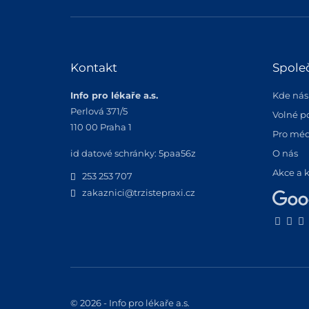
Kontakt
Spole
Info pro lékaře a.s.
Kde nás
Perlová 371/5
Volné p
110 00 Praha 1
Pro méd
id datové schránky: 5paa56z
O nás
Akce a 
253 253 707
zakaznici@trzistepraxi.cz
© 2026 - Info pro lékaře a.s.