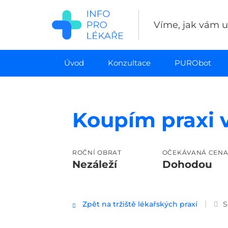
Přejít
k
Víme, jak vám uš
hlavnímu
obsahu
Úvod
Konzultace
PURObot
Koupím praxi 
ROČNÍ OBRAT
OČEKÁVANÁ CEN
Nezáleží
Dohodou
Zpět na tržiště lékařských praxí
S