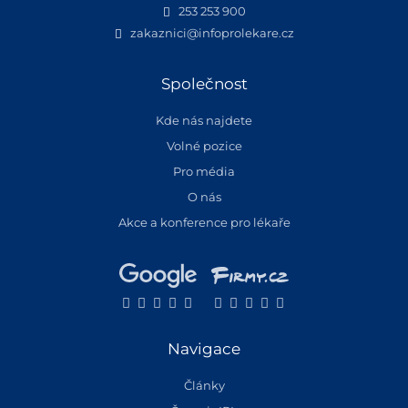
253 253 900
zakaznici@infoprolekare.cz
Společnost
Kde nás najdete
Volné pozice
Pro média
O nás
Akce a konference pro lékaře
Navigace
Články