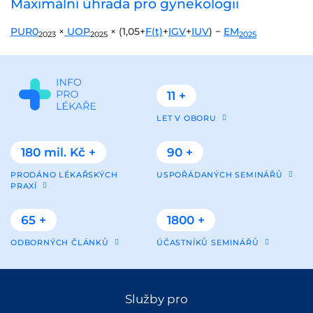
Maximální úhrada pro gynekologii
PUR0
×
UOP
× (1,05+
F(t)
+
IGV
+
IUV
) −
EM
2023
2025
2025
11 +
LET V OBORU
180 mil. Kč +
90 +
PRODÁNO LÉKAŘSKÝCH
USPOŘÁDANÝCH SEMINÁŘŮ
PRAXÍ
65 +
1800 +
ODBORNÝCH ČLÁNKŮ
ÚČASTNÍKŮ SEMINÁŘŮ
Služby pro