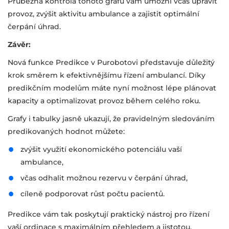
Průběžná kontrola tohoto grafu vám umožní včas upravit
provoz, zvýšit aktivitu ambulance a zajistit optimální
čerpání úhrad.
Závěr:
Nová funkce Predikce v Purobotovi představuje důležitý
krok směrem k efektivnějšímu řízení ambulancí. Díky
predikčním modelům máte nyní možnost lépe plánovat
kapacity a optimalizovat provoz během celého roku.
Grafy i tabulky jasně ukazují, že pravidelným sledováním
predikovaných hodnot můžete:
zvýšit využití ekonomického potenciálu vaší
ambulance,
včas odhalit možnou rezervu v čerpání úhrad,
cíleně podporovat růst počtu pacientů.
Predikce vám tak poskytují praktický nástroj pro řízení
vaší ordinace s maximálním přehledem a jistotou.