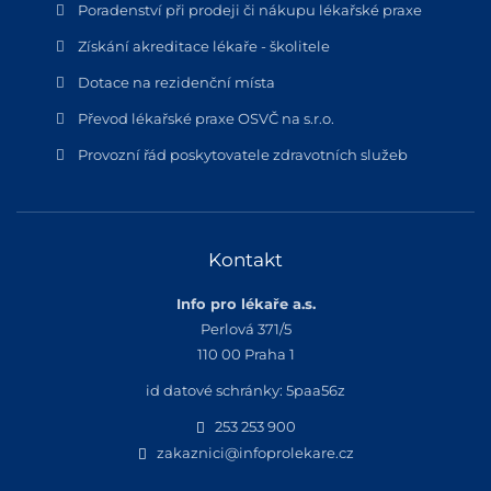
Poradenství při prodeji či nákupu lékařské praxe
Získání akreditace lékaře - školitele
Dotace na rezidenční místa
Převod lékařské praxe OSVČ na s.r.o.
Provozní řád poskytovatele zdravotních služeb
Kontakt
Info pro lékaře a.s.
Perlová 371/5
110 00 Praha 1
id datové schránky: 5paa56z
253 253 900
zakaznici@infoprolekare.cz