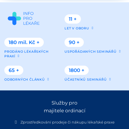
11 +
LET V OBORU
180 mil. Kč +
90 +
PRODÁNO LÉKAŘSKÝCH
USPOŘÁDANÝCH SEMINÁŘŮ
PRAXÍ
65 +
1800 +
ODBORNÝCH ČLÁNKŮ
ÚČASTNÍKŮ SEMINÁŘŮ
Služby pro
majitele ordinací
Zprostředkování prodeje či nákupu lékařské praxe