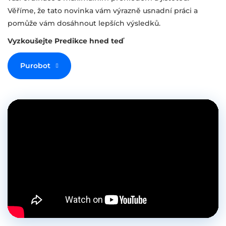
Věříme, že tato novinka vám výrazně usnadní práci a
pomůže vám dosáhnout lepších výsledků.
Vyzkoušejte Predikce hned teď
Purobot