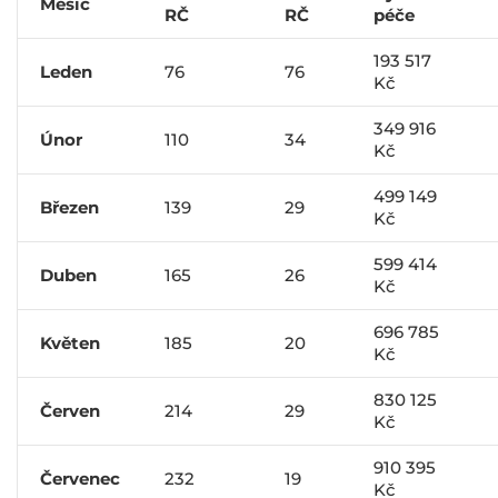
Měsíc
RČ
RČ
péče
193 517
Leden
76
76
Kč
349 916
Únor
110
34
Kč
499 149
Březen
139
29
Kč
599 414
Duben
165
26
Kč
696 785
Květen
185
20
Kč
830 125
Červen
214
29
Kč
910 395
Červenec
232
19
Kč