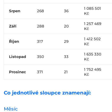
1 085 501
Srpen
268
36
Kč
1 257 469
Září
288
20
Kč
1 412 502
Říjen
317
29
Kč
1 635 330
Listopad
350
33
Kč
1 752 495
Prosinec
371
21
Kč
Co jednotlivé sloupce znamenají:
Měsíc