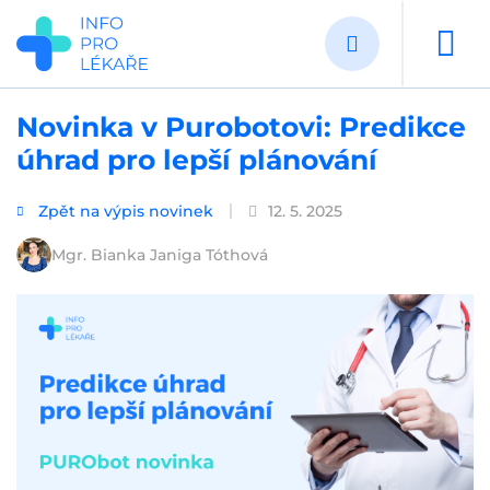
Přejít
k
hlavnímu
obsahu
Novinka v Purobotovi: Predikce
úhrad pro lepší plánování
Zpět na výpis novinek
12. 5. 2025
Mgr. Bianka Janiga Tóthová