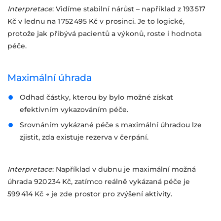
Interpretace
: Vidíme stabilní nárůst – například z 193 517
Kč v lednu na 1 752 495 Kč v prosinci. Je to logické,
protože jak přibývá pacientů a výkonů, roste i hodnota
péče.
Maximální úhrada
Odhad částky, kterou by bylo možné získat
efektivním vykazováním péče.
Srovnáním vykázané péče s maximální úhradou lze
zjistit, zda existuje rezerva v čerpání.
Interpretace
: Například v dubnu je maximální možná
úhrada 920 234 Kč, zatímco reálně vykázaná péče je
599 414 Kč → je zde prostor pro zvýšení aktivity.