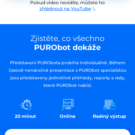
Pokud video nevidíte, můžete ho
zhlédnout na YouTube
.
Zjistěte, co všechno
PURObot dokáže
Představení PURObota probíhá individuálně. Během
časově nenáročné prezentace s PURObot specialistou
jsou představeny jednotlivé přehledy, reporty a rady,
které PURObot nabízí.
20 minut
Online
Reálný výstup