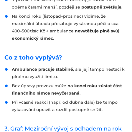
oběma čarami menší, později se
postupně zvětšuje
.
Na konci roku (listopad–prosinec) vidíme, že
maximální úhrada přesahuje vykázanou péči o cca
400–500 tisíc Kč → ambulance
nevytěžuje plně svůj
ekonomický rámec
.
Co z toho vyplývá?
Ambulance pracuje stabilně
, ale její tempo nestačí k
plnému využití limitu.
Bez úpravy provozu může
na konci roku zůstat část
finančního rámce nevyčerpaná
.
Při včasné reakci (např. od dubna dále) lze tempo
vykazování upravit a rozdíl postupně snížit.
3. Graf: Meziroční vývoj s odhadem na rok