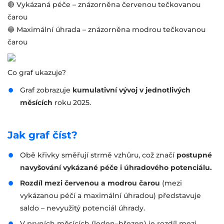
🔴 Vykázaná péče – znázorněna červenou tečkovanou
čarou
🔵 Maximální úhrada – znázorněna modrou tečkovanou
čarou
Co graf ukazuje?
Graf zobrazuje
kumulativní vývoj v jednotlivých
měsících
roku 2025.
Jak graf číst?
Obě křivky směřují strmě vzhůru, což značí
postupné
navyšování vykázané péče i úhradového potenciálu.
Rozdíl mezi červenou a modrou čarou
(mezi
vykázanou péčí a maximální úhradou) představuje
saldo – nevyužitý potenciál úhrady.
V prvních měsících (leden–březen) je rozdíl mezi