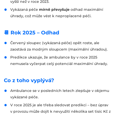
vyšší než v roce 2023.
Vykázaná péče
mírně převyšuje
odhad maximální
úhrady, což může vést k neproplacené péči.
📆 Rok 2025 – Odhad
Červený sloupec (vykázaná péče) opět roste, ale
zaostává za modrým sloupcem (maximální úhradou).
Predikce ukazuje, že ambulance by v roce 2025
nemusela vyčerpat celý potenciál maximální úhrady.
Co z toho vyplývá?
Ambulance se v posledních letech zlepšuje v objemu
vykázané péče.
V roce 2025 je ale třeba sledovat predikci – bez úprav
v provozu může dojít k nevyužití několika set tisíc Kč z