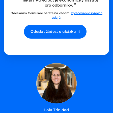
lékař? PURObot je ekonomický nástroj
pro odborníky.
Odesláním formuláře berete na vědomí
zpracování osobních
údajů
.
Odeslat žádost o ukázku
Lola Trinidad