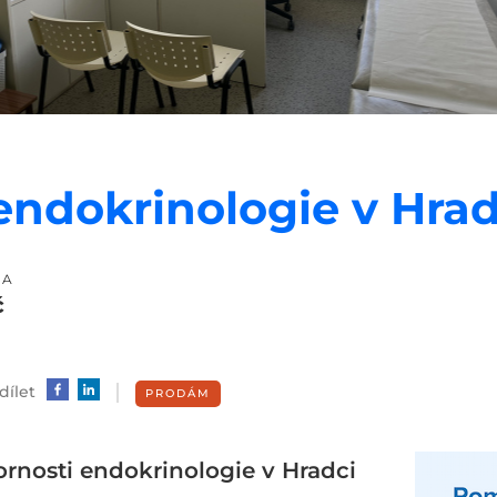
ndokrinologie v Hrad
NA
č
dílet
PRODÁM
rnosti endokrinologie v Hradci