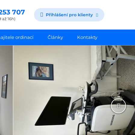
253 707
Přihlášení pro klienty
9 až 16h)
jitele ordinací
Články
Kontakty