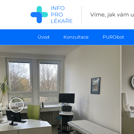
Přejít
k
Víme, jak vám uš
hlavnímu
obsahu
Úvod
Konzultace
PURObot