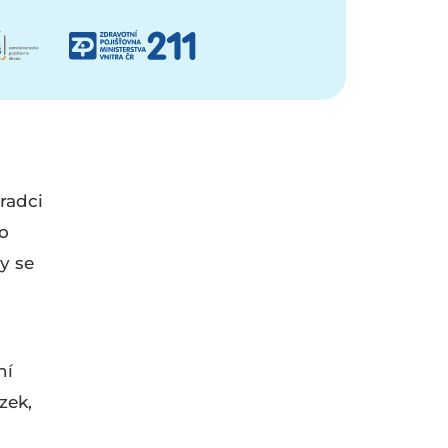
radci
mo
y se
ní
zek,