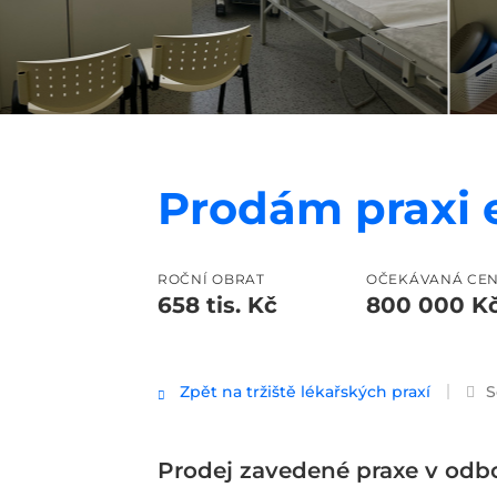
Prodám praxi e
ROČNÍ OBRAT
OČEKÁVANÁ CE
658 tis. Kč
800 000 K
Zpět na tržiště lékařských praxí
S
Prodej zavedené praxe v odbo