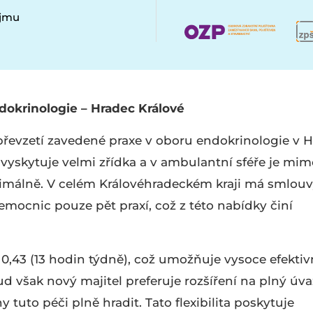
ájmu
dokrinologie – Hradec Králové
převzetí zavedené praxe v oboru endokrinologie v H
 vyskytuje velmi zřídka a v ambulantní sféře je mi
málně. V celém Královéhradeckém kraji má smlouv
mocnic pouze pět praxí, což z této nabídky činí
0,43 (13 hodin týdně), což umožňuje vysoce efektiv
 však nový majitel preferuje rozšíření na plný úva
 tuto péči plně hradit. Tato flexibilita poskytuje