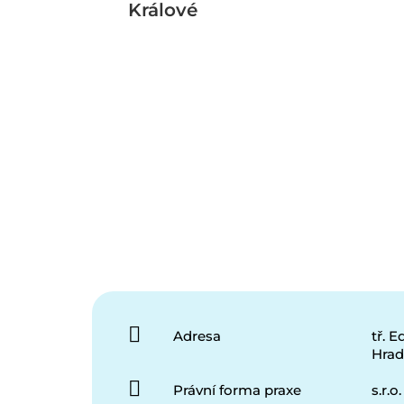
Králové
Adresa
tř. 
Hrad
Právní forma praxe
s.r.o.