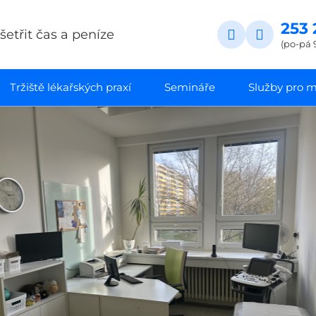
253 
etřit čas a peníze
(po-pá 
Tržiště lékařských praxí
Semináře
Služby pro ma