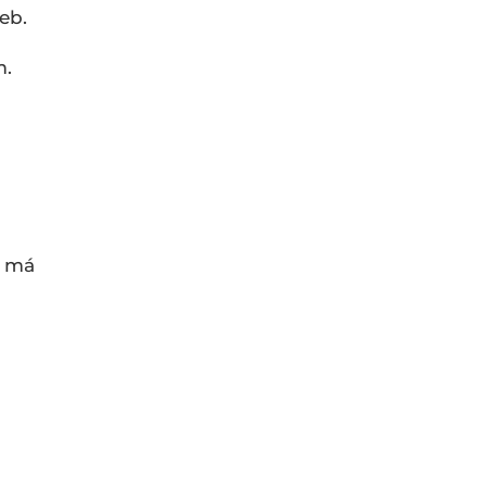
eb.
m.
e má