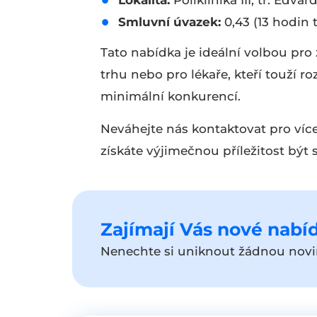
Lokalita:
Poliklinika III, tř. Edva
Smluvní úvazek:
0,43 (13 hodin 
Tato nabídka je ideální volbou pro
trhu nebo pro lékaře, kteří touží r
minimální konkurencí.
Neváhejte nás kontaktovat pro více
získáte výjimečnou příležitost být s
Zajímají Vás nové nabíd
Nenechte si uniknout žádnou novin