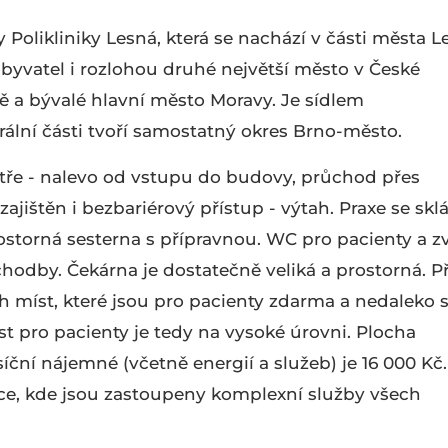
Polikliniky Lesná, která se nachází v části města L
byvatel i rozlohou druhé největší město v České
ě a bývalé hlavní město Moravy. Je sídlem
rální části tvoří samostatný okres Brno-město.
tře - nalevo od vstupu do budovy, průchod přes
ajištěn i bezbariérový přístup - výtah. Praxe se skl
rostorná sesterna s přípravnou. WC pro pacienty a zv
chodby. Čekárna je dostatečně veliká a prostorná. P
ch míst, které jsou pro pacienty zdarma a nedaleko 
t pro pacienty je tedy na vysoké úrovni. Plocha
ční nájemné (včetně energií a služeb) je 16 000 Kč.
ice, kde jsou zastoupeny komplexní služby všech