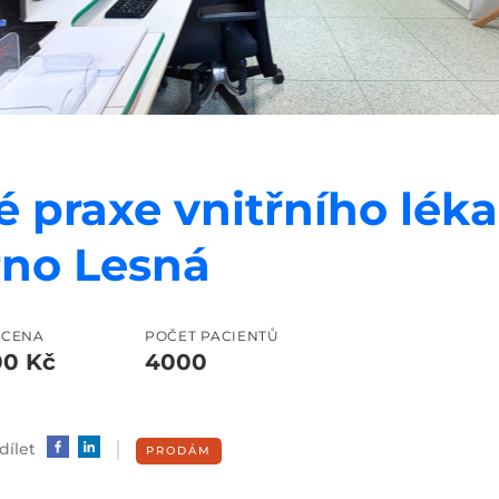
é praxe vnitřního léka
rno Lesná
 CENA
POČET PACIENTŮ
00 Kč
4000
dílet
PRODÁM