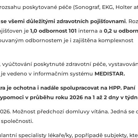
rozsahu poskytované péče (Sonograf, EKG, Holter at
e všemi důležitými zdravotních pojišťovnami
. Ro
jišťoven je
1,0 odbornost 101
interna a
0,2 u odborn
ouvaným odbornostem je i zajištěna komplexnost
 vyúčtování poskytnuté zdravotní péče, vystavován
e je vedeno v informačním systému
MEDISTAR.
ra je ochotna i nadále spolupracovat na HPP. Paní
ypomoci v průběhu roku 2026 na 1 až 2 dny v týdn
026. Možnost předchozí domluvy vítána. Jedná se 
společnosti.
antní specialisty lékaře/ky, popřípadě subjekty, kte