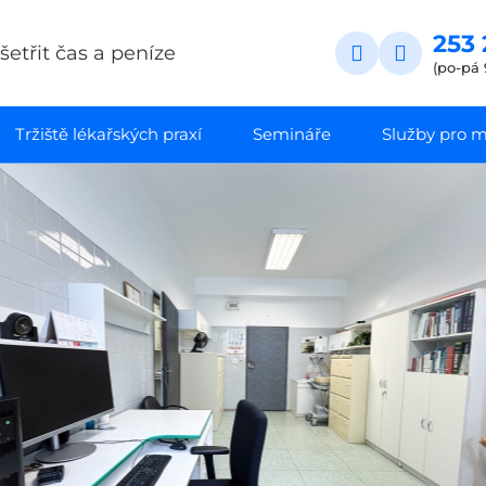
253 
etřit čas a peníze
(po-pá 
Tržiště lékařských praxí
Semináře
Služby pro ma