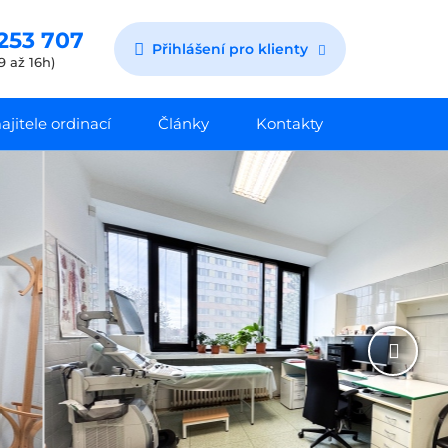
253 707
Přihlášení pro klienty
9 až 16h)
jitele ordinací
Články
Kontakty