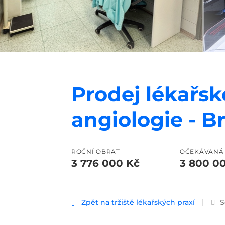
Prodej lékařsk
angiologie - B
ROČNÍ OBRAT
OČEKÁVANÁ
3 776 000 Kč
3 800 0
Zpět na tržiště lékařských praxí
S