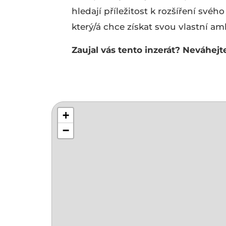
hledají příležitost k rozšíření svéh
který/á chce získat svou vlastní am
Zaujal vás tento inzerát? Neváhejt
+
−