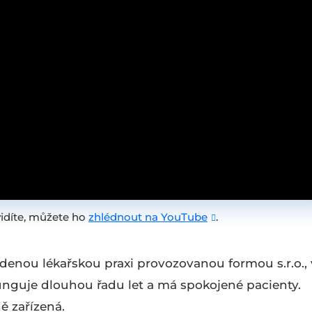
idíte, můžete ho
zhlédnout na YouTube
.
denou lékařskou praxi provozovanou formou s.r.o., 
funguje dlouhou řadu let a má spokojené pacienty.
ě zařízená.