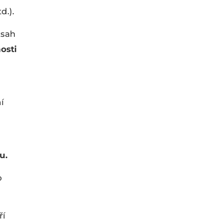
d.).
zsah
osti
í
u.
o
ří