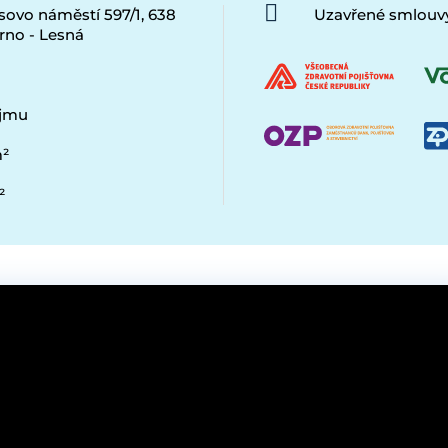
sovo náměstí 597/1, 638
Uzavřené smlouvy
rno - Lesná
ájmu
²
²