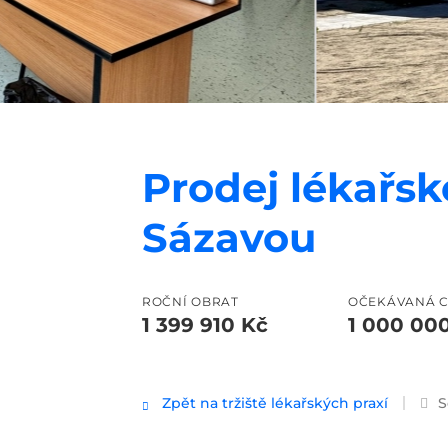
Prodej lékařsk
Sázavou
ROČNÍ OBRAT
OČEKÁVANÁ 
1 399 910 Kč
1 000 00
Zpět na tržiště lékařských praxí
S