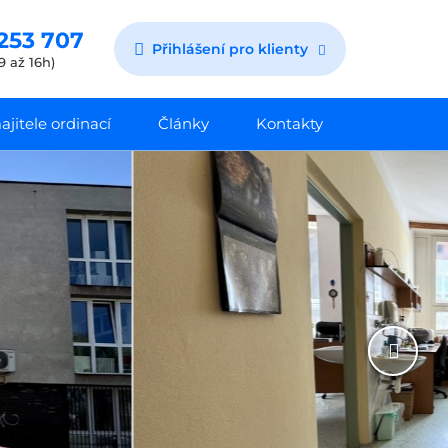
253 707
Přihlášení pro klienty
9 až 16h)
jitele ordinací
Články
Kontakty