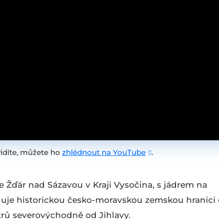
idíte, můžete ho
zhlédnout na YouTube
.
e Žďár nad Sázavou v Kraji Vysočina, s jádrem na
uje historickou česko-moravskou zemskou hranici
etrů severovýchodně od Jihlavy.