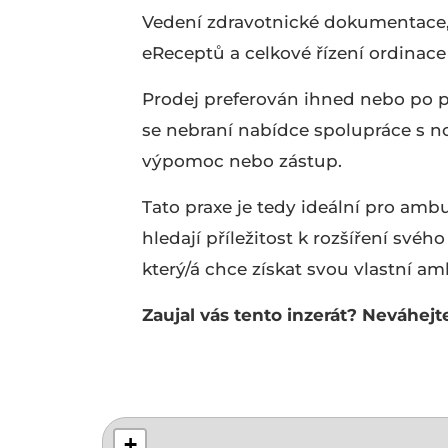
Vedení zdravotnické dokumentace,
eReceptů a celkové řízení ordinac
Prodej preferován ihned nebo po př
se nebraní nabídce spolupráce s n
výpomoc nebo zástup.
Tato praxe je tedy ideální pro ambul
hledají příležitost k rozšíření svéh
který/á chce získat svou vlastní am
Zaujal vás tento inzerát? Neváhejt
+