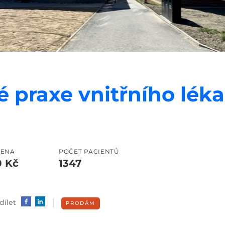
é praxe vnitřního léka
CENA
POČET PACIENTŮ
0 Kč
1347
dílet
PRODÁM