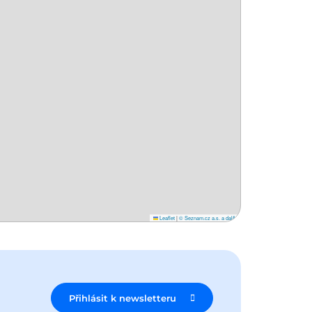
Leaflet
|
© Seznam.cz a.s. a další
Přihlásit k newsletteru