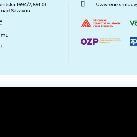
entská 1694/7, 591 01
Uzavřené smlouvy
 nad Sázavou
Č
ájmu
²