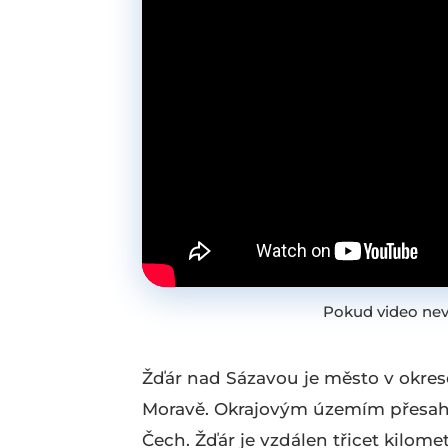
Pokud video nev
Žďár nad Sázavou je město v okres
Moravě. Okrajovým územím přesah
Čech. Žďár je vzdálen třicet kilom