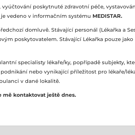
 vyúčtování poskytnuté zdravotní péče, vystavován
e je vedeno v informačním systému
MEDISTAR.
edchozí domluvě. Stávající personál (Lékařka a Ses
ovým poskytovatelem. Stávající Lékařka pouze jako
antní specialisty lékaře/ky, popřípadě subjekty, kte
o podnikání nebo vynikající příležitost pro lékaře/lék
bulanci v dané lokalitě.
e mě kontaktovat ještě dnes.