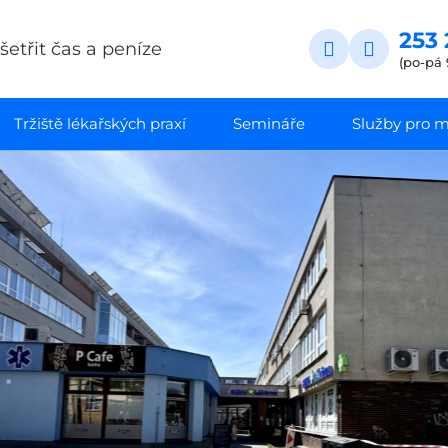
253 
etřit čas a peníze
(po-pá 
Tržiště lékařských praxí
Semináře
Služby pro ma