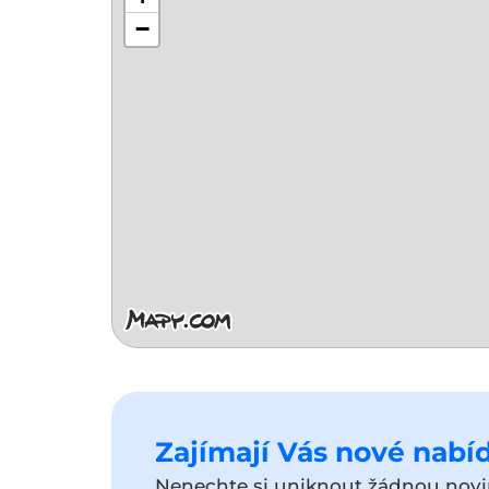
−
Zajímají Vás nové nabíd
Nenechte si uniknout žádnou novin