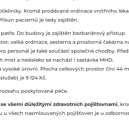
ikliniky. Kromě prodávané ordinace vnitřního léka
řísun pacientů je tedy zajištěn.
patře. Do budovy je zajištěn bezbariérový přístup.
tor: velká ordinace, sesterna a prostorná čekárna n
ro personál je také součástí společné chodby. Před
ch míst a nedaleko se nachází i zastávka MHD.
 vysoké úrovni. Plocha celkových prostor činí 44
m
lužeb) je 9 124 Kč.
 rozsahu poskytované péče.
e všemi důležitými zdravotních pojišťovnami
,
kr
ku u všech nasmlouvaných pojišťoven je u odbornost