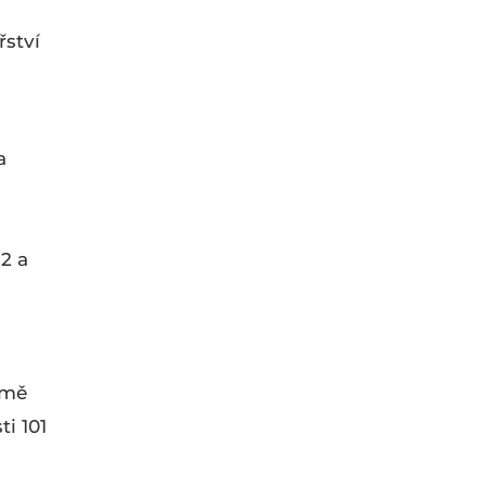
řství
a
2 a
omě
i 101