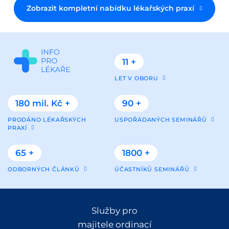
Zobrazit kompletní nabídku lékařských praxí
11 +
LET V OBORU
180 mil. Kč +
90 +
PRODÁNO LÉKAŘSKÝCH
USPOŘÁDANÝCH SEMINÁŘŮ
PRAXÍ
65 +
1800 +
ODBORNÝCH ČLÁNKŮ
ÚČASTNÍKŮ SEMINÁŘŮ
Služby pro
majitele ordinací