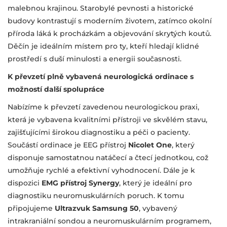
malebnou krajinou. Starobylé pevnosti a historické
budovy kontrastují s moderním životem, zatímco okolní
příroda láká k procházkám a objevování skrytých koutů.
Děčín je ideálním místem pro ty, kteří hledají klidné
prostředí s duší minulosti a energii současnosti.
K převzetí plně vybavená neurologická ordinace s
možností další spolupráce
Nabízíme k převzetí zavedenou neurologickou praxi,
která je vybavena kvalitními přístroji ve skvělém stavu,
zajišťujícími širokou diagnostiku a péči o pacienty.
Součástí ordinace je EEG přístroj
Nicolet One
, který
disponuje samostatnou natáčecí a čtecí jednotkou, což
umožňuje rychlé a efektivní vyhodnocení. Dále je k
dispozici
EMG přístroj Synergy
, který je ideální pro
diagnostiku neuromuskulárních poruch. K tomu
připojujeme
Ultrazvuk Samsung 50
, vybavený
intrakraniální sondou a neuromuskulárním programem,