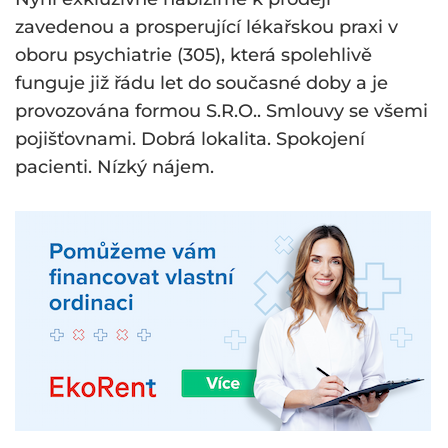
zavedenou a prosperující lékařskou praxi v
oboru psychiatrie (305), která spolehlivě
funguje již řádu let do současné doby a je
provozována formou S.R.O.. Smlouvy se všemi
pojišťovnami. Dobrá lokalita. Spokojení
pacienti. Nízký nájem.