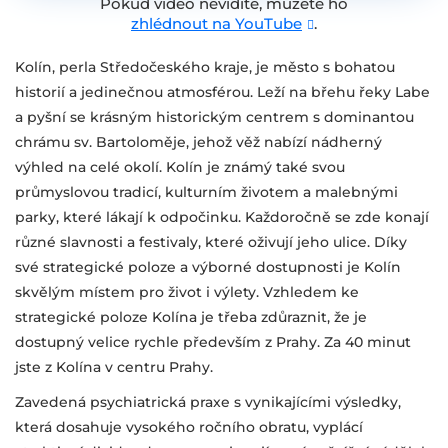
Pokud video nevidíte, můžete ho
zhlédnout na YouTube
.
Kolín, perla Středočeského kraje, je město s bohatou
historií a jedinečnou atmosférou. Leží na břehu řeky Labe
a pyšní se krásným historickým centrem s dominantou
chrámu sv. Bartoloměje, jehož věž nabízí nádherný
výhled na celé okolí. Kolín je známý také svou
průmyslovou tradicí, kulturním životem a malebnými
parky, které lákají k odpočinku. Každoročně se zde konají
různé slavnosti a festivaly, které oživují jeho ulice. Díky
své strategické poloze a výborné dostupnosti je Kolín
skvělým místem pro život i výlety. Vzhledem ke
strategické poloze Kolína je třeba zdůraznit, že je
dostupný velice rychle především z Prahy. Za 40 minut
jste z Kolína v centru Prahy.
Zavedená psychiatrická praxe s vynikajícími výsledky,
která dosahuje vysokého ročního obratu, vyplácí