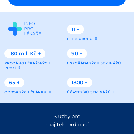
11 +
LET V OBORU
180 mil. Kč +
90 +
PRODÁNO LÉKAŘSKÝCH
USPOŘÁDANÝCH SEMINÁŘŮ
PRAXÍ
65 +
1800 +
ODBORNÝCH ČLÁNKŮ
ÚČASTNÍKŮ SEMINÁŘŮ
Služby pro
majitele ordinací