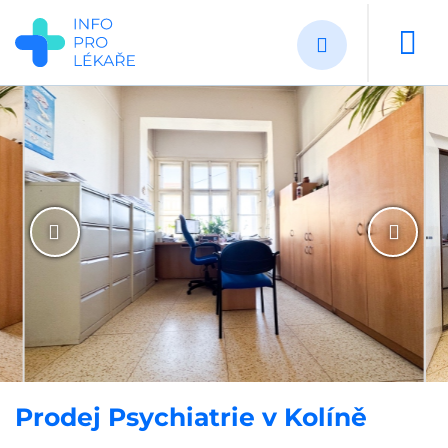
Přejít
k
hlavnímu
obsahu
Prodej Psychiatrie v Kolíně