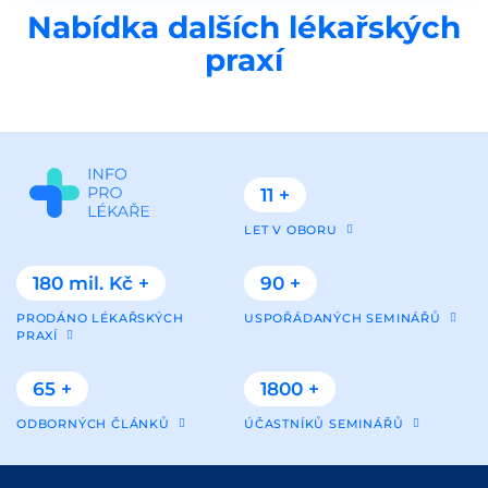
Nabídka dalších lékařských
praxí
11 +
LET V OBORU
180 mil. Kč +
90 +
PRODÁNO LÉKAŘSKÝCH
USPOŘÁDANÝCH SEMINÁŘŮ
PRAXÍ
65 +
1800 +
ODBORNÝCH ČLÁNKŮ
ÚČASTNÍKŮ SEMINÁŘŮ