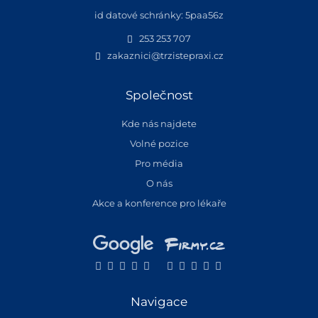
id datové schránky: 5paa56z
253 253 707
zakaznici@trzistepraxi.cz
Společnost
Kde nás najdete
Volné pozice
Pro média
O nás
Akce a konference pro lékaře
Navigace