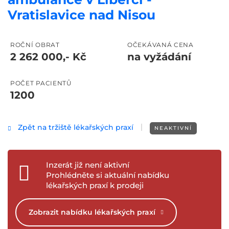
Vratislavice nad Nisou
ROČNÍ OBRAT
OČEKÁVANÁ CENA
2 262 000,- Kč
na vyžádání
POČET PACIENTŮ
1200
Zpět na tržiště lékařských praxí
NEAKTIVNÍ
Inzerát již není aktivní
Prohlédněte si aktuální nabídku
lékařských praxí k prodeji
Zobrazit nabídku lékařských praxí