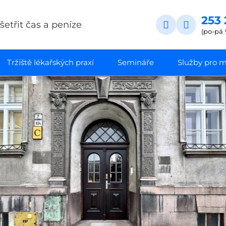
253 
etřit čas a peníze
(po-pá 
Tržiště lékařských praxí
Semináře
Služby pro ma