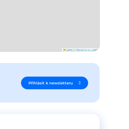
Leaflet
|
© Seznam.cz a.s. a další
Přihlásit k newsletteru