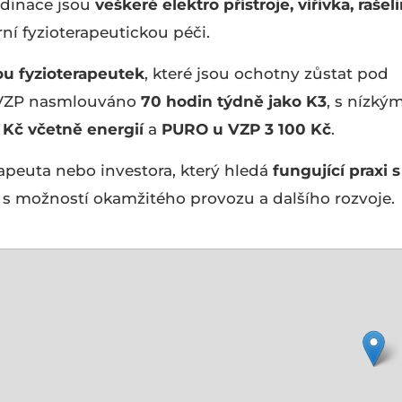
rdinace jsou
veškeré elektro přístroje, vířivka, rašel
í fyzioterapeutickou péči.
ou fyzioterapeutek
, které jsou ochotny zůstat pod
 VZP nasmlouváno
70 hodin týdně jako K3
, s nízkým
 Kč včetně energií
a
PURO u VZP 3 100 Kč
.
rapeuta nebo investora, který hledá
fungující praxi s
, s možností okamžitého provozu a dalšího rozvoje.