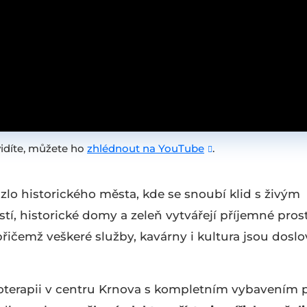
idíte, můžete ho
zhlédnout na YouTube
.
o historického města, kde se snoubí klid s živým
 historické domy a zeleň vytvářejí příjemné pros
přičemž veškeré služby, kavárny i kultura jsou dosl
oterapii v centru Krnova s kompletním vybavením 