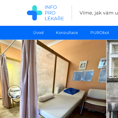
Přejít
k
Víme, jak vám uš
hlavnímu
obsahu
Úvod
Konzultace
PURObot