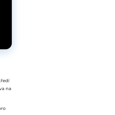
tředí
ova na
pro