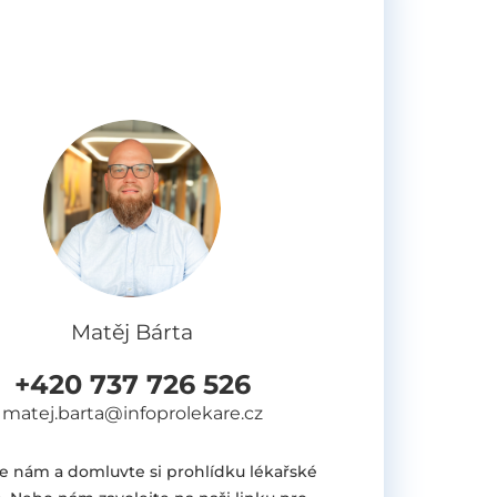
Matěj Bárta
+420 737 726 526
matej.barta@infoprolekare.cz
e nám a domluvte si prohlídku lékařské