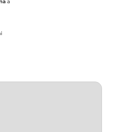
ina
a
i