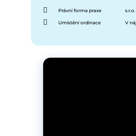
Právní forma praxe
s.r.o.
Umístění ordinace
V n