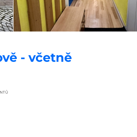
vě - včetně
ENTŮ