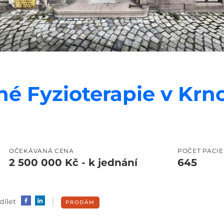
é Fyzioterapie v Krno
OČEKÁVANÁ CENA
POČET PACI
2 500 000 Kč - k jednání
645
dílet
PRODÁM