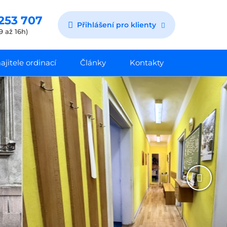
253 707
Přihlášení pro klienty
9 až 16h)
jitele ordinací
Články
Kontakty