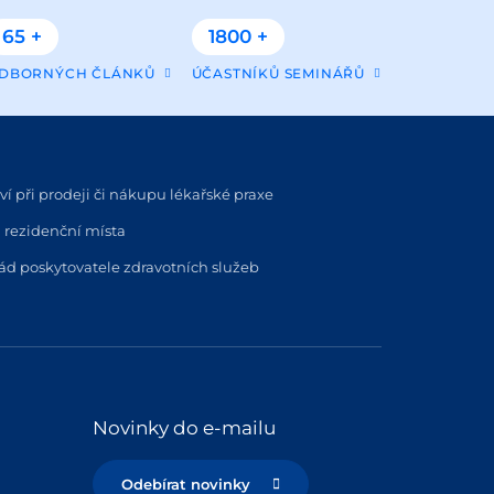
65 +
1800 +
DBORNÝCH ČLÁNKŮ
ÚČASTNÍKŮ SEMINÁŘŮ
í při prodeji či nákupu lékařské praxe
 rezidenční místa
řád poskytovatele zdravotních služeb
Novinky do e-mailu
Odebírat novinky