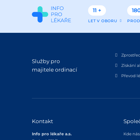
11 +
180
LET V OBORU
PROD
Zprostře
Služby pro
Získání a
majitele ordinací
Převod lé
Kontakt
Spole
Info pro lékaře a.s.
Kde nás