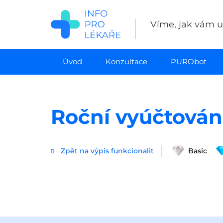
Přejít
k
Víme, jak vám uš
hlavnímu
obsahu
Úvod
Konzultace
PURObot
Roční vyúčtován
Zpět na výpis funkcionalit
Basic