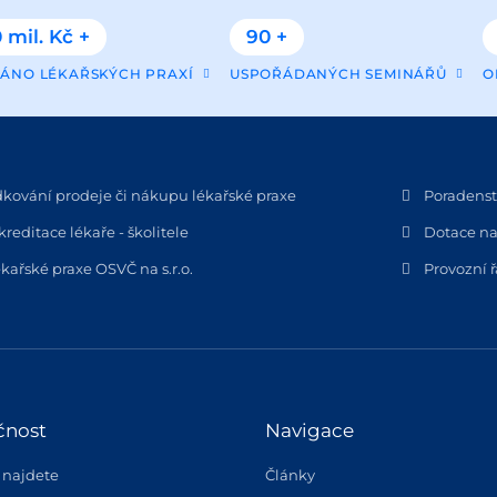
 mil. Kč +
90 +
ÁNO LÉKAŘSKÝCH PRAXÍ
USPOŘÁDANÝCH SEMINÁŘŮ
O
dkování prodeje či nákupu lékařské praxe
Poradenstv
kreditace lékaře - školitele
Dotace na
kařské praxe OSVČ na s.r.o.
Provozní 
čnost
Navigace
 najdete
Články