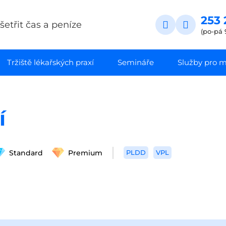
253 
etřit čas a peníze
(po-pá 
Tržiště lékařských praxí
Semináře
Služby pro ma
í
Standard
Premium
PLDD
VPL