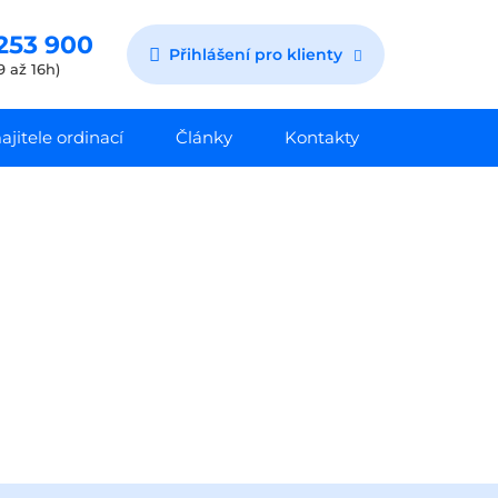
253 900
Přihlášení pro klienty
9 až 16h)
jitele ordinací
Články
Kontakty