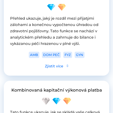
Přehled ukazuje, jaký je rozdíl mezi přijatými
zálohami a konečnou vypočtenou úhradou od
zdravotní pojišťovny. Tato funkce se nachází v
analytickém přehledu a zahrnuje do bilance i
vykázanou péči hrazenou v plné výši.
AMB
DOM PEČ
FYZ
GYN
Zjistit více
Kombinovaná kapitační výkonová platba
Tato funkce ukazuje, jak se skládá vaše celková