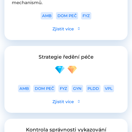
mechanismů.
AMB
DOM PEČ
FYZ
Zjistit více
Strategie ředění péče
AMB
DOM PEČ
FYZ
GYN
PLDD
VPL
Zjistit více
Kontrola správnosti vykazování