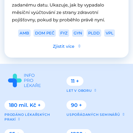
zadanému datu. Ukazuje, jak by vypadalo
měsíční vyúčtování ze strany zdravotní
pojišťovny, pokud by proběhlo právě nyní.
AMB
DOM PEČ
FYZ
GYN
PLDD
VPL
Zjistit více
11 +
LET V OBORU
180 mil. Kč +
90 +
PRODÁNO LÉKAŘSKÝCH
USPOŘÁDANÝCH SEMINÁŘŮ
PRAXÍ