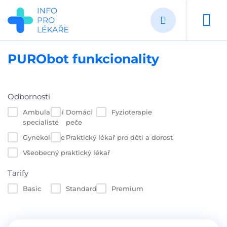
Přejít
k
hlavnímu
obsahu
PURObot funkcionality
Odbornosti
Ambulantní
Domácí
Fyzioterapie
specialisté
peče
Gynekologie
Praktický lékař pro děti a dorost
Všeobecný praktický lékař
Tarify
Basic
Standard
Premium