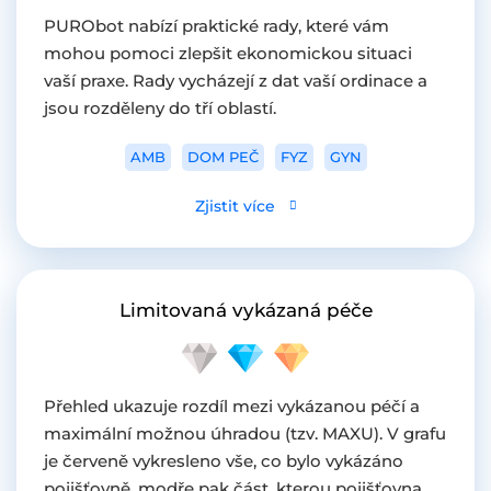
PURObot nabízí praktické rady, které vám
mohou pomoci zlepšit ekonomickou situaci
vaší praxe. Rady vycházejí z dat vaší ordinace a
jsou rozděleny do tří oblastí.
AMB
DOM PEČ
FYZ
GYN
Zjistit více
Limitovaná vykázaná péče
Přehled ukazuje rozdíl mezi vykázanou péčí a
maximální možnou úhradou (tzv. MAXU). V grafu
je červeně vykresleno vše, co bylo vykázáno
pojišťovně, modře pak část, kterou pojišťovna