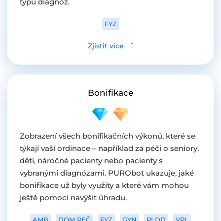
typu diagnóz.
FYZ
Zjistit více
Bonifikace
Zobrazení všech bonifikačních výkonů, které se
týkají vaší ordinace – například za péči o seniory,
děti, náročné pacienty nebo pacienty s
vybranými diagnózami. PURObot ukazuje, jaké
bonifikace už byly využity a které vám mohou
ještě pomoci navýšit úhradu.
AMB
DOM PEČ
FYZ
GYN
PLDD
VPL