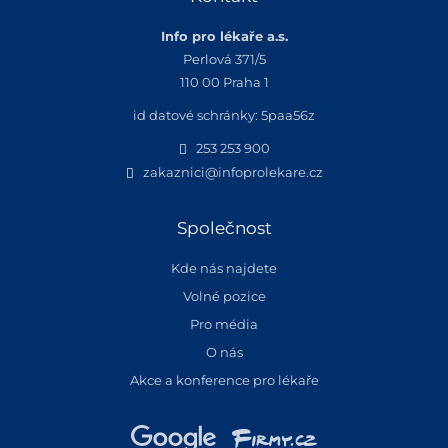
Info pro lékaře a.s.
Perlová 371/5
110 00 Praha 1
id datové schránky: 5paa56z
253 253 900
zakaznici@infoprolekare.cz
Společnost
Kde nás najdete
Volné pozice
Pro média
O nás
Akce a konference pro lékaře