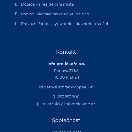
Dotace na rezidenční místa
Převod lékařské praxe OSVČ na s.r.o.
Provozní řád poskytovatele zdravotních služeb
Kontakt
Info pro lékaře a.s.
Perlová 371/5
110 00 Praha 1
id datové schránky: 5paa56z
253 253 900
zakaznici@infoprolekare.cz
Společnost