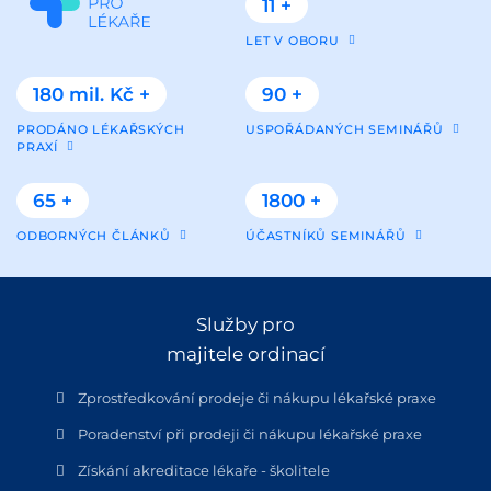
11 +
LET V OBORU
180 mil. Kč +
90 +
PRODÁNO LÉKAŘSKÝCH
USPOŘÁDANÝCH SEMINÁŘŮ
PRAXÍ
65 +
1800 +
ODBORNÝCH ČLÁNKŮ
ÚČASTNÍKŮ SEMINÁŘŮ
Služby pro
majitele ordinací
Zprostředkování prodeje či nákupu lékařské praxe
Poradenství při prodeji či nákupu lékařské praxe
Získání akreditace lékaře - školitele