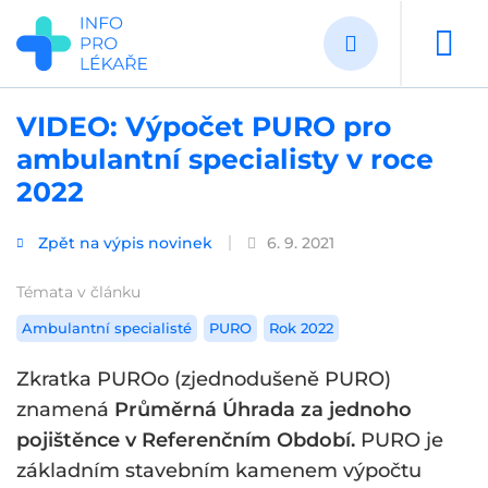
Přejít
k
hlavnímu
obsahu
VIDEO: Výpočet PURO pro
ambulantní specialisty v roce
2022
Zpět na výpis novinek
6. 9. 2021
Témata v článku
Ambulantní specialisté
PURO
Rok 2022
Zkratka PUROo (zjednodušeně PURO)
znamená
Průměrná Úhrada za jednoho
pojištěnce v Referenčním Období.
PURO je
základním stavebním kamenem výpočtu