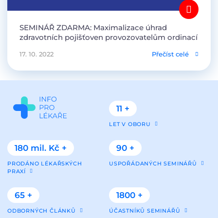
SEMINÁŘ ZDARMA: Maximalizace úhrad
zdravotních pojišťoven provozovatelům ordinací
17. 10. 2022
Přečíst celé
11 +
LET V OBORU
180 mil. Kč +
90 +
PRODÁNO LÉKAŘSKÝCH
USPOŘÁDANÝCH SEMINÁŘŮ
PRAXÍ
65 +
1800 +
ODBORNÝCH ČLÁNKŮ
ÚČASTNÍKŮ SEMINÁŘŮ