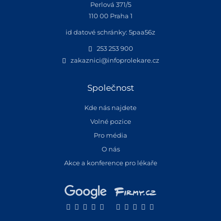
Perlová 371/5
110 00 Praha 1
id datové schránky: 5paa56z
253 253 900
zakaznici@infoprolekare.cz
Společnost
Kde nás najdete
Volné pozice
Pro média
O nás
Akce a konference pro lékaře