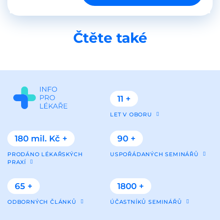
Čtěte také
11 +
LET V OBORU
180 mil. Kč +
90 +
PRODÁNO LÉKAŘSKÝCH
USPOŘÁDANÝCH SEMINÁŘŮ
PRAXÍ
65 +
1800 +
ODBORNÝCH ČLÁNKŮ
ÚČASTNÍKŮ SEMINÁŘŮ