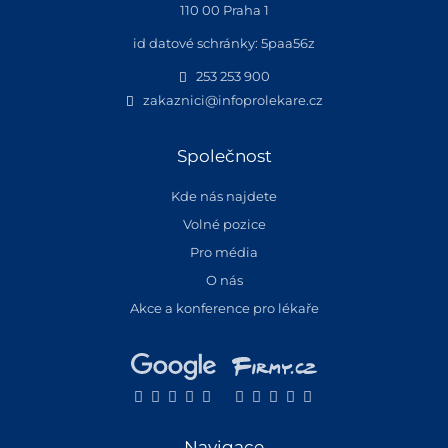
110 00 Praha 1
id datové schránky: 5paa56z
253 253 900
zakaznici@infoprolekare.cz
Společnost
Kde nás najdete
Volné pozice
Pro média
O nás
Akce a konference pro lékaře
Navigace