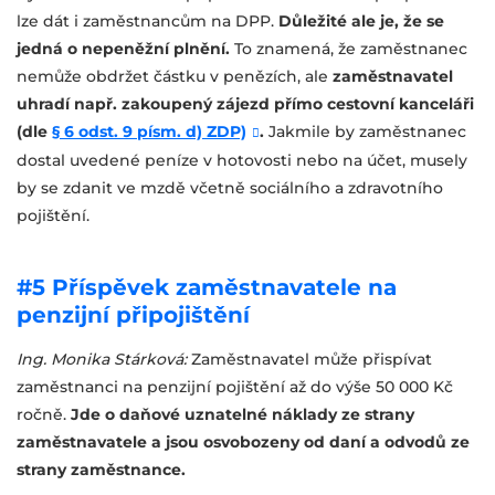
lze dát i zaměstnancům na DPP.
Důležité ale je, že se
jedná o nepeněžní plnění.
To znamená, že zaměstnanec
nemůže obdržet částku v penězích, ale
zaměstnavatel
uhradí např. zakoupený zájezd přímo cestovní kanceláři
(dle
§ 6 odst. 9 písm. d) ZDP)
.
Jakmile by zaměstnanec
dostal uvedené peníze v hotovosti nebo na účet, musely
by se zdanit ve mzdě včetně sociálního a zdravotního
pojištění.
#5 Příspěvek zaměstnavatele na
penzijní připojištění
Ing. Monika Stárková:
Zaměstnavatel může přispívat
zaměstnanci na penzijní pojištění až do výše 50 000 Kč
ročně.
Jde o daňové uznatelné náklady ze strany
zaměstnavatele a jsou osvobozeny od daní a odvodů ze
strany zaměstnance.