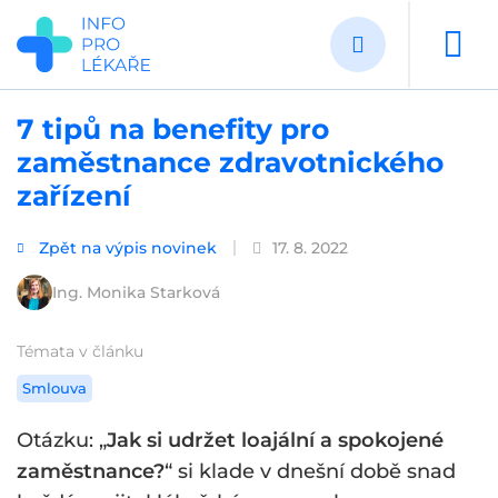
Přejít
k
hlavnímu
obsahu
7 tipů na benefity pro
zaměstnance zdravotnického
zařízení
Zpět na výpis novinek
17. 8. 2022
Ing. Monika Starková
Témata v článku
Smlouva
Otázku: „
Jak si udržet loajální a spokojené
zaměstnance?
“ si klade v dnešní době snad