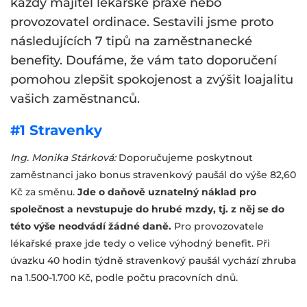
každý majitel lékařské praxe nebo
provozovatel ordinace. Sestavili jsme proto
následujících 7 tipů na zaměstnanecké
benefity. Doufáme, že vám tato doporučení
pomohou zlepšit spokojenost a zvýšit loajalitu
vašich zaměstnanců.
#1 Stravenky
Ing. Monika Stárková:
Doporučujeme poskytnout
zaměstnanci jako bonus stravenkový paušál do výše 82,60
Kč za směnu.
Jde o daňově uznatelný náklad pro
společnost a nevstupuje do hrubé mzdy, tj. z něj se do
této výše neodvádí žádné daně.
Pro provozovatele
lékařské praxe jde tedy o velice výhodný benefit. Při
úvazku 40 hodin týdně stravenkový paušál vychází zhruba
na 1.500-1.700 Kč, podle počtu pracovních dnů.