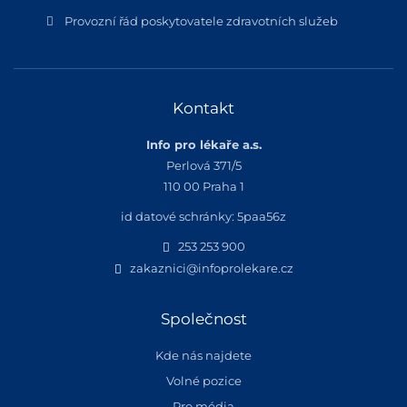
Provozní řád poskytovatele zdravotních služeb
Kontakt
Info pro lékaře a.s.
Perlová 371/5
110 00 Praha 1
id datové schránky: 5paa56z
253 253 900
zakaznici@infoprolekare.cz
Společnost
Kde nás najdete
Volné pozice
Pro média