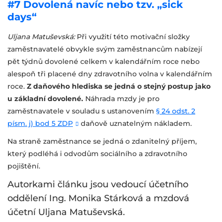
#7 Dovolená navíc nebo tzv. „sick
days“
Uljana Matuševská:
Při využití této motivační složky
zaměstnavatelé obvykle svým zaměstnancům nabízejí
pět týdnů dovolené celkem v kalendářním roce nebo
alespoň tři placené dny zdravotního volna v kalendářním
roce.
Z daňového hlediska se jedná o stejný postup jako
u základní dovolené.
Náhrada mzdy je pro
zaměstnavatele v souladu s ustanovením
§ 24 odst. 2
písm. j) bod 5 ZDP
daňově uznatelným nákladem.
Na straně zaměstnance se jedná o zdanitelný příjem,
který podléhá i odvodům sociálního a zdravotního
pojištění.
Autorkami článku jsou vedoucí účetního
oddělení Ing. Monika Stárková a mzdová
účetní Uljana Matuševská.