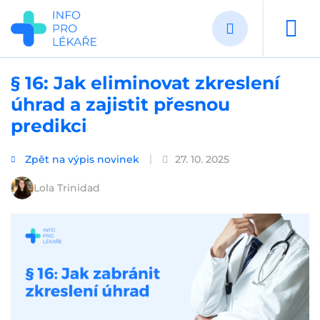
Přejít
k
hlavnímu
obsahu
§ 16: Jak eliminovat zkreslení
úhrad a zajistit přesnou
predikci
Zpět na výpis novinek
27. 10. 2025
Lola Trinidad