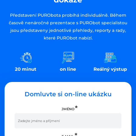
Představení PURObota probíhá individuálně. Během
časově nenáročné prezentace s PURObot specialistou
jsou představeny jednotlivé přehledy, reporty a rady,
které PURObot nabízí.
20 minut
on line
Reálný výstup
Domluvte si on-line ukázku
JMÉNO