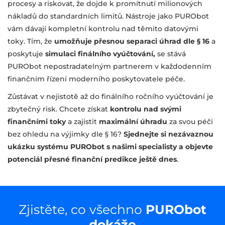
procesy a riskovat, že dojde k promítnutí milionových
nákladů do standardních limitů. Nástroje jako PURObot
vám dávají kompletní kontrolu nad těmito datovými
toky. Tím, že
umožňuje přesnou separaci úhrad dle § 16
a
poskytuje
simulaci finálního vyúčtování,
se stává
PURObot nepostradatelným partnerem v každodenním
finančním řízení moderního poskytovatele péče.
Zůstávat v nejistotě až do finálního ročního vyúčtování je
zbytečný risk. Chcete získat
kontrolu nad svými
finančními toky
a zajistit
maximální úhradu
za svou péči
bez ohledu na výjimky dle § 16?
Sjednejte si nezávaznou
ukázku systému PURObot s našimi specialisty a objevte
potenciál přesné finanční predikce ještě dnes
.
Zjistěte, co všechno
PURObot
dokáže