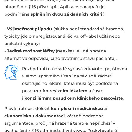
úhradě dle § 16 přistoupit. Aplikace paragrafu je
podmíněna
splněním dvou základních kritérií:
- Výjimečnost případu
(služba není standardně hrazená,
typicky jde o neregistrovaná léčiva, off-label užití nebo
unikátní výkony)
-
Jediná možnost léčby
(neexistuje jiná hrazená
alternativa odpovídající zdravotnímu stavu pacienta).
Rozhodnutí o úhradě vydává zdravotní pojišťovna
v rámci správního řízení na základě žádosti
ošetřujícího lékaře, která musí být podložena
posouzením
revizním lékařem
a často
i
konziliárním posudkem klinického pracoviště
.
Právě nutnost doložit
komplexní medicínskou a
ekonomickou dokumentaci
, včetně podrobné
argumentace, proč jiná hrazená terapie nepřichází v
úvahu, činí z § 16 administrativní výzvu. Poskytovatelé