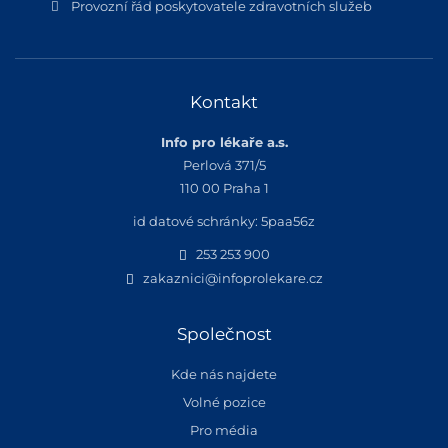
Provozní řád poskytovatele zdravotních služeb
Kontakt
Info pro lékaře a.s.
Perlová 371/5
110 00 Praha 1
id datové schránky: 5paa56z
253 253 900
zakaznici@infoprolekare.cz
Společnost
Kde nás najdete
Volné pozice
Pro média