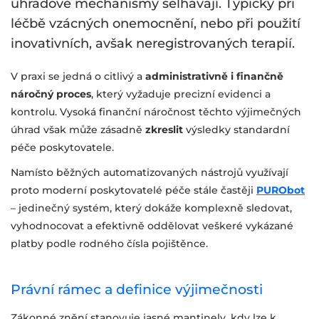
úhradové mechanismy selhávají. Typicky při
léčbě vzácných onemocnění, nebo při použití
inovativních, avšak neregistrovaných terapií.
V praxi se jedná o citlivý a
administrativně i finančně
náročný proces
, který vyžaduje precizní evidenci a
kontrolu. Vysoká finanční náročnost těchto výjimečných
úhrad však může zásadně
zkreslit
výsledky standardní
péče poskytovatele.
Namísto běžných automatizovaných nástrojů využívají
proto moderní poskytovatelé péče stále častěji
PURObot
– jedinečný systém, který dokáže komplexně sledovat,
vyhodnocovat a efektivně oddělovat veškeré vykázané
platby podle rodného čísla pojištěnce.
Právní rámec a definice výjimečnosti
Zákonné znění stanovuje jasné mantinely, kdy lze k