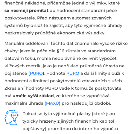
finančně nákladné, přičemž se jedná o výjimky, které
se nesmějí promítat
do hodnocení standardní péče
poskytovatele. Před nástupem automatizovaných
systémů bylo složité zajistit, aby tyto výjimečné úhrady
nezkreslovaly průběžné ekonomické výsledky.
Manuální oddělování těchto dat znamenalo vysoké riziko
chyby: jakmile péče dle § 16 zůstala ve standardním
datovém toku, mohla neoprávněně ovlivnit výpočet
klíčových metrik, jako je například průměrná úhrada na
pojištěnce (
PURO
). Hodnota
PURO
a další limity slouží k
hodnocení a limitaci poskytovatelů zdravotních služeb.
Zkreslení hodnoty PURO vede k tomu, že poskytovatel
má
uměle vyšší základ
, ze kterého se vypočítává
maximální úhrada (
MAXÚ
) pro následující období.
Pokud se tyto výjimečné platby (které jsou
typicky hrazeny z jiných finančních kapitol
pojišťovny) promítnou do interního výpočtu