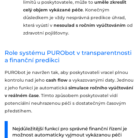
limitů u poskytovatele, může to
uměle zkreslit
celý objem vykázané péče
. Konečným
důsledkem je vždy nesprávná predikce úhrad,
která vyústí v
nesoulad s ročním vyúčtováním
od
zdravotní pojišťovny.
Role systému PURObot v transparentnosti
a finanční predikci
PURObot je navržen tak, aby poskytovateli vracel plnou
kontrolu nad jeho
cash flow
a vykazovanými daty. Jednou
z jeho funkcí je automatická
simulace ročního vyúčtování
v reálném čase
. Tímto způsobem poskytovatel vidí
potenciální neuhrazenou péči s dostatečným časovým
předstihem.
Nejdůležitější funkcí pro správné finanční řízení je
možnost automaticky vyjmout vykázanou péči