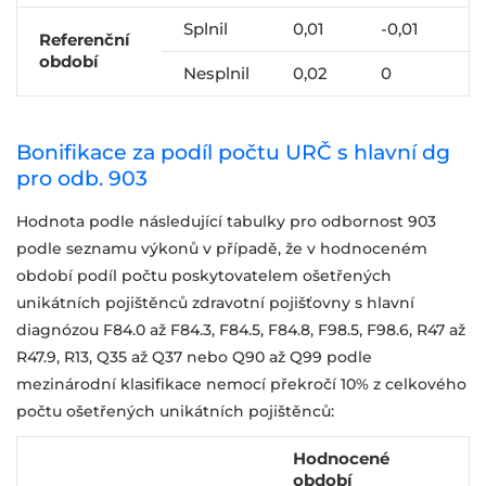
Splnil
0,01
-0,01
Referenční
období
Nesplnil
0,02
0
Bonifikace za podíl počtu URČ s hlavní dg
pro odb. 903
Hodnota podle následující tabulky pro odbornost 903
podle seznamu výkonů v případě, že v hodnoceném
období podíl počtu poskytovatelem ošetřených
unikátních pojištěnců zdravotní pojišťovny s hlavní
diagnózou F84.0 až F84.3, F84.5, F84.8, F98.5, F98.6, R47 až
R47.9, R13, Q35 až Q37 nebo Q90 až Q99 podle
mezinárodní klasifikace nemocí překročí 10% z celkového
počtu ošetřených unikátních pojištěnců:
Hodnocené
období