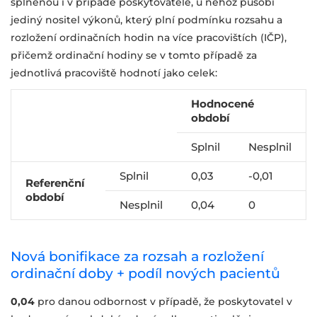
splněnou i v případě poskytovatele, u něhož působí
jediný nositel výkonů, který plní podmínku rozsahu a
rozložení ordinačních hodin na více pracovištích (IČP),
přičemž ordinační hodiny se v tomto případě za
jednotlivá pracoviště hodnotí jako celek:
Hodnocené
období
Splnil
Nesplnil
Splnil
0,03
-0,01
Referenční
období
Nesplnil
0,04
0
Nová bonifikace za rozsah a rozložení
ordinační doby + podíl nových pacientů
0,04
pro danou odbornost v případě, že poskytovatel v