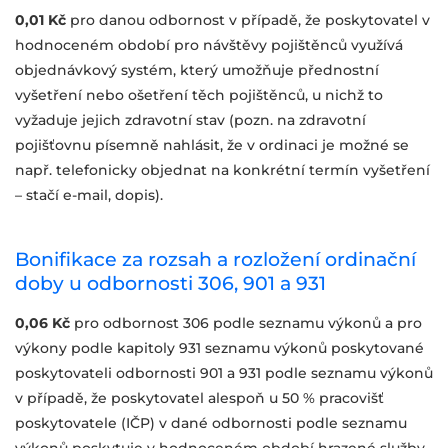
0,01 Kč
pro danou odbornost v případě, že poskytovatel v
hodnoceném období pro návštěvy pojištěnců využívá
objednávkový systém, který umožňuje přednostní
vyšetření nebo ošetření těch pojištěnců, u nichž to
vyžaduje jejich zdravotní stav (pozn. na zdravotní
pojišťovnu písemně nahlásit, že v ordinaci je možné se
např. telefonicky objednat na konkrétní termín vyšetření
– stačí e-mail, dopis).
Bonifikace za rozsah a rozložení ordinační
doby u odbornosti 306, 901 a 931
0,06 Kč
pro odbornost 306 podle seznamu výkonů a pro
výkony podle kapitoly 931 seznamu výkonů poskytované
poskytovateli odbornosti 901 a 931 podle seznamu výkonů
v případě, že poskytovatel alespoň u 50 % pracovišť
poskytovatele (IČP) v dané odbornosti podle seznamu
výkonů poskytuje v hodnoceném období hrazené služby