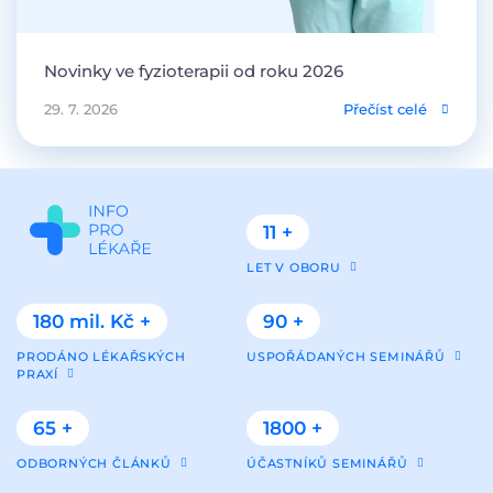
Novinky ve fyzioterapii od roku 2026
29. 7. 2026
Přečíst celé
11 +
LET V OBORU
180 mil. Kč +
90 +
PRODÁNO LÉKAŘSKÝCH
USPOŘÁDANÝCH SEMINÁŘŮ
PRAXÍ
65 +
1800 +
ODBORNÝCH ČLÁNKŮ
ÚČASTNÍKŮ SEMINÁŘŮ