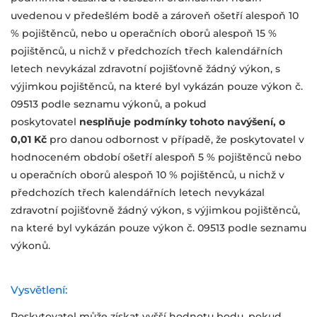
uvedenou v předešlém bodě a zároveň ošetří alespoň 10
% pojištěnců, nebo u operačních oborů alespoň 15 %
pojištěnců, u nichž v předchozích třech kalendářních
letech nevykázal zdravotní pojišťovně žádný výkon, s
výjimkou pojištěnců, na které byl vykázán pouze výkon č.
09513 podle seznamu výkonů, a pokud
poskytovatel
nesplňuje podmínky tohoto navýšení, o
0,01 Kč
pro danou odbornost v případě, že poskytovatel v
hodnoceném období ošetří alespoň 5 % pojištěnců nebo
u operačních oborů alespoň 10 % pojištěnců, u nichž v
předchozích třech kalendářních letech nevykázal
zdravotní pojišťovně žádný výkon, s výjimkou pojištěnců,
na které byl vykázán pouze výkon č. 09513 podle seznamu
výkonů.
Vysvětlení:
Poskytovatel může získat vyšší hodnotu bodu, pokud