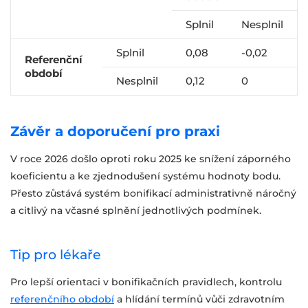
Splnil
Nesplnil
Splnil
0,08
-0,02
Referenční
období
Nesplnil
0,12
0
Závěr a doporučení pro praxi
V roce 2026 došlo oproti roku 2025 ke snížení záporného
koeficientu a ke zjednodušení systému hodnoty bodu.
Přesto zůstává systém bonifikací administrativně náročný
a citlivý na včasné splnění jednotlivých podmínek.
Tip pro lékaře
Pro lepší orientaci v bonifikačních pravidlech, kontrolu
referenčního období
a hlídání termínů vůči zdravotním