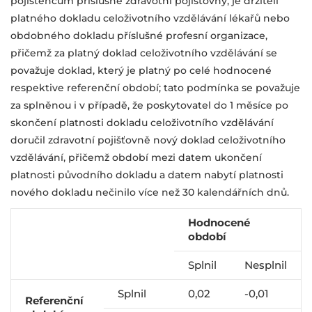
pojištěncům příslušné zdravotní pojišťovny, je držiteli
platného dokladu celoživotního vzdělávání lékařů nebo
obdobného dokladu příslušné profesní organizace,
přičemž za platný doklad celoživotního vzdělávání se
považuje doklad, který je platný po celé hodnocené
respektive referenční období; tato podmínka se považuje
za splněnou i v případě, že poskytovatel do 1 měsíce po
skončení platnosti dokladu celoživotního vzdělávání
doručil zdravotní pojišťovně nový doklad celoživotního
vzdělávání, přičemž období mezi datem ukončení
platnosti původního dokladu a datem nabytí platnosti
nového dokladu nečinilo více než 30 kalendářních dnů.
Hodnocené
období
Splnil
Nesplnil
Splnil
0,02
-0,01
Referenční