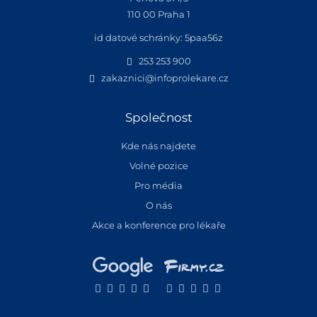
110 00 Praha 1
id datové schránky: 5paa56z
253 253 900
zakaznici@infoprolekare.cz
Společnost
Kde nás najdete
Volné pozice
Pro média
O nás
Akce a konference pro lékaře