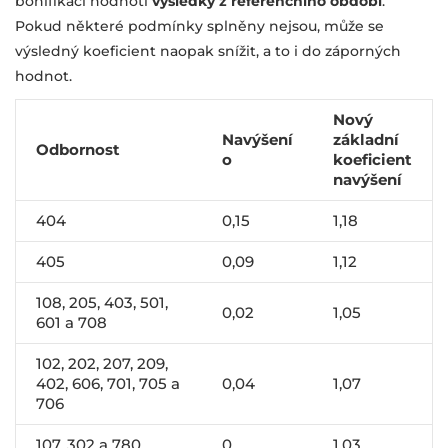
bonifikací hodnotí
výsledky z referenčního období
.
Pokud některé podmínky splněny nejsou, může se
výsledný koeficient naopak snížit, a to i do záporných
hodnot.
Nový
Navýšení
základní
Odbornost
o
koeficient
navýšení
404
0,15
1,18
405
0,09
1,12
108, 205, 403, 501,
0,02
1,05
601 a 708
102, 202, 207, 209,
402, 606, 701, 705 a
0,04
1,07
706
107, 302 a 780
0
1,03