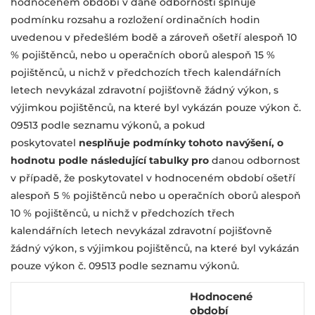
hodnoceném období v dané odbornosti splňuje
podmínku rozsahu a rozložení ordinačních hodin
uvedenou v předešlém bodě a zároveň ošetří alespoň 10
% pojištěnců, nebo u operačních oborů alespoň 15 %
pojištěnců, u nichž v předchozích třech kalendářních
letech nevykázal zdravotní pojišťovně žádný výkon, s
výjimkou pojištěnců, na které byl vykázán pouze výkon č.
09513 podle seznamu výkonů, a pokud
poskytovatel
nesplňuje podmínky tohoto navýšení, o
hodnotu
podle následující tabulky pro
danou odbornost
v případě, že poskytovatel v hodnoceném období ošetří
alespoň 5 % pojištěnců nebo u operačních oborů alespoň
10 % pojištěnců, u nichž v předchozích třech
kalendářních letech nevykázal zdravotní pojišťovně
žádný výkon, s výjimkou pojištěnců, na které byl vykázán
pouze výkon č. 09513 podle seznamu výkonů.
Hodnocené
období