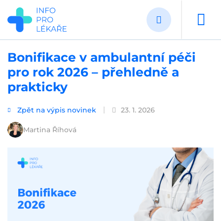
Přejít
k
hlavnímu
obsahu
Bonifikace v ambulantní péči
pro rok 2026 – přehledně a
prakticky
Zpět na výpis novinek
23. 1. 2026
Martina Říhová