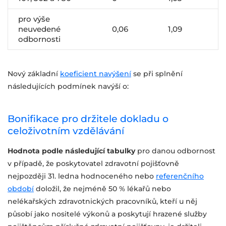
pro výše
neuvedené
0,06
1,09
odbornosti
Nový základní
koeficient navýšení
se při splnění
následujících podmínek navýší o:
Bonifikace pro držitele dokladu o
celoživotním vzdělávání
Hodnota podle následující tabulky
pro danou odbornost
v případě, že poskytovatel zdravotní pojišťovně
nejpozději 31. ledna hodnoceného nebo
referenčního
období
doložil, že nejméně 50 % lékařů nebo
nelékařských zdravotnických pracovníků, kteří u něj
působí jako nositelé výkonů a poskytují hrazené služby