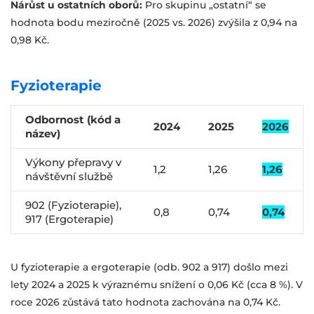
Nárůst u ostatních oborů:
Pro skupinu „ostatní“ se
hodnota bodu meziročně (2025 vs. 2026) zvýšila z 0,94 na
0,98 Kč.
Fyzioterapie
Odbornost (kód a
2024
2025
2026
název)
Výkony přepravy v
1,2
1,26
1,26
návštěvní službě
902 (Fyzioterapie),
0,8
0,74
0,74
917 (Ergoterapie)
U fyzioterapie a ergoterapie (odb. 902 a 917) došlo mezi
lety 2024 a 2025 k výraznému snížení o 0,06 Kč (cca 8 %). V
roce 2026 zůstává tato hodnota zachována na 0,74 Kč.