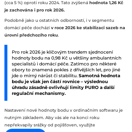
(cca 5 %) oproti roku 2024. Tato zvýšená
hodnota 1,26 Kč
je zachována i pro rok 2026.
Podobně jako u ostatních odborností, i v segmentu
domácí péče dochází
v roce 2026 ke stabilizaci sazeb na
úrovni předchozího roku
.
Pro rok 2026 je klíčovým trendem sjednocení
hodnoty bodu na 0,98 Kč u většiny ambulantních
specialistů i domácí péče. Zatímco pro některé
obory to znamená pokles z dřívějších let, pro jiné
jde o mírný nárůst či stabilitu.
Samotná hodnota
bodu je však jen částí rovnice – výslednou
úhradu zásadně ovlivňují limity PURO a další
regulační mechanismy.
Nastavení nové hodnoty bodu v ordinačním softwaru je
nutným základem. Aby vás ale na konci roku
nepřekvapily srážky od pojišťoven, využijte