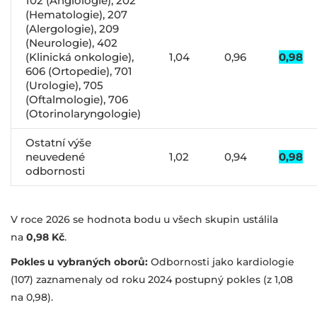
102 (Angiologie), 202
(Hematologie), 207
(Alergologie), 209
(Neurologie), 402
(Klinická onkologie),
1,04
0,96
0,98
606 (Ortopedie), 701
(Urologie), 705
(Oftalmologie), 706
(Otorinolaryngologie)
Ostatní výše
neuvedené
1,02
0,94
0,98
odbornosti
V roce 2026 se hodnota bodu u všech skupin ustálila
na
0,98 Kč
.
Pokles u vybraných oborů:
Odbornosti jako kardiologie
(107) zaznamenaly od roku 2024 postupný pokles (z 1,08
na 0,98).