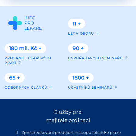
11 +
LET V OBORU
180 mil. Kč +
90 +
PRODÁNO LÉKAŘSKÝCH
USPOŘÁDANÝCH SEMINÁŘŮ
PRAXÍ
65 +
1800 +
ODBORNÝCH ČLÁNKŮ
ÚČASTNÍKŮ SEMINÁŘŮ
Služby pro
majitele ordinací
Zprostředkování prodeje či nákupu lékařské praxe