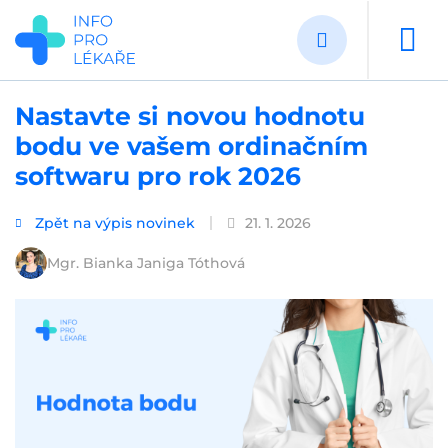
Přejít
k
hlavnímu
obsahu
Nastavte si novou hodnotu
bodu ve vašem ordinačním
softwaru pro rok 2026
Zpět na výpis novinek
21. 1. 2026
Mgr. Bianka Janiga Tóthová