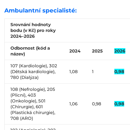
Ambulantní specialisté:
Srovnání hodnoty
bodu (v Kč) pro roky
2024–2026
Odbornost (kód a
2024
2025
2026
název)
107 (Kardiologie), 302
(Dětská kardiologie),
1,08
1
0,98
780 (Dialýza)
108 (Nefrologie), 205
(Plicní), 403
(Onkologie), 501
1,06
0,98
0,98
(Chirurgie), 601
(Plastická chirurgie),
708 (ARO)