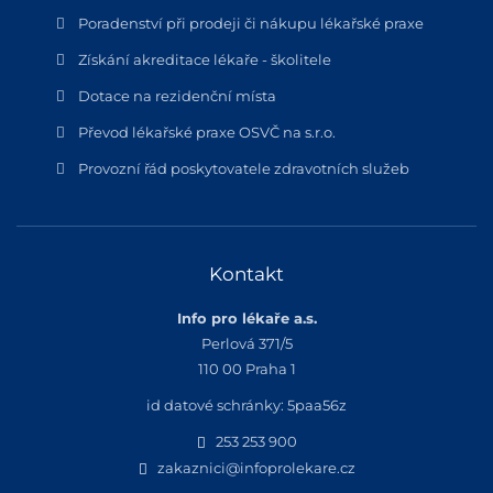
Poradenství při prodeji či nákupu lékařské praxe
Získání akreditace lékaře - školitele
Dotace na rezidenční místa
Převod lékařské praxe OSVČ na s.r.o.
Provozní řád poskytovatele zdravotních služeb
Kontakt
Info pro lékaře a.s.
Perlová 371/5
110 00 Praha 1
id datové schránky: 5paa56z
253 253 900
zakaznici@infoprolekare.cz