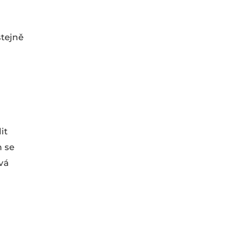
stejně
it
m se
vá