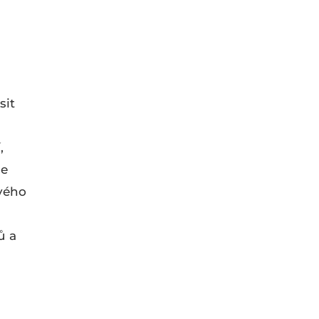
sit
,
je
ového
ů a