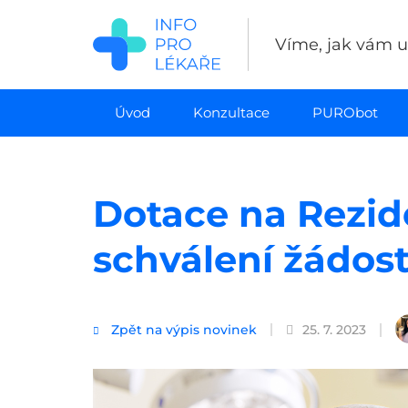
Přejít
k
Víme, jak vám uš
hlavnímu
obsahu
Úvod
Konzultace
PURObot
Dotace na Rezide
schválení žádost
Zpět na výpis novinek
25. 7. 2023