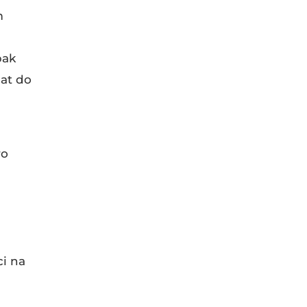
m
pak
lat do
ro
e
ci na