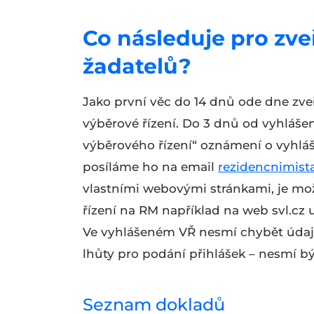
Co následuje pro zv
žadatelů?
Jako první věc do 14 dnů ode dne zve
výběrové řízení. Do 3 dnů od vyhláše
výběrového řízení“ oznámení o vyhláše
posíláme ho na email
rezidencnimis
vlastními webovými stránkami, je mož
řízení na RM například na web svl.cz u
Ve vyhlášeném VŘ nesmí chybět údaje
lhůty pro podání přihlášek – nesmí bý
Seznam dokladů