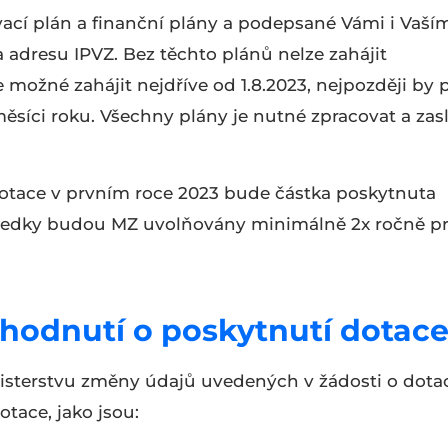
vací plán a finanční plány a podepsané Vámi i Vaší
a adresu IPVZ. Bez těchto plánů nelze zahájit
e možné zahájit nejdříve od 1.8.2023, nejpozději by 
ěsíci roku. Všechny plány je nutné zpracovat a zas
otace v prvním roce 2023 bude částka poskytnuta
tředky budou MZ uvolňovány minimálně 2x ročně p
hodnutí o poskytnutí dotac
nisterstvu změny údajů uvedených v žádosti o dota
otace, jako jsou: