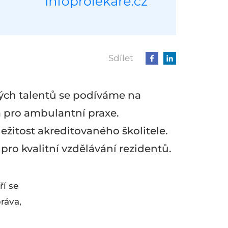
Sdílet
ých talentů se podíváme na
a pro ambulantní praxe.
ežitost akreditovaného školitele.
o kvalitní vzdělávání rezidentů.
ří se
ráva,