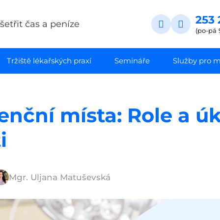
253 
etřit čas a peníze
(po-pá 
Tržiště lékařských praxí
Semináře
Služby pro ma
nční místa: Role a úk
i
Mgr. Uljana Matuševská