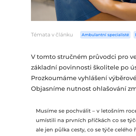
Témata v článku
Ambulantní specialisté
V tomto stručném průvodci pro v
základní povinnosti školitele po
Prozkoumáme vyhlášení výběrového 
Objasníme nutnost ohlašování změ
Musíme se pochválit – v letošním roce
umístili na prvních příčkách co se tý
ale jen půlka cesty, co se týče celého ř