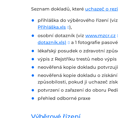
Seznam dokladů, které
uchazeč o rez
přihláška do výběrového řízení (vi
Přihláška.xls
),
osobní dotazník (viz
www.mzcr.cz
dotazník.xls)
a 1 fotografie pasov
lékařský posudek o zdravotní způso
výpis z Rejstříku trestů nebo výpis
neověřená kopie dokladu potvrzují
neověřená kopie dokladu o získání
způsobilosti, pokud ji uchazeč získ
potvrzení o zařazení do oboru Pedi
přehled odborné praxe
Výběrové řízení