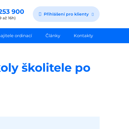
253 900
Přihlášení pro klienty
9 až 16h)
jitele ordinací
Články
Kontakty
oly školitele po