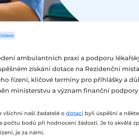
Dotace
edení ambulantních praxí a podporu lékařsk
 úspěšném získání dotace na Rezidenční míst
řízení, klíčové termíny pro přihlášky a důl
n ministerstvu a význam finanční podpory pr
 všichni naši žadatelé o
dotaci
byli úspěšní a někte
če počtu bodů při hodnocení žádostí. Je to skvělá zp
ízení, je za námi.