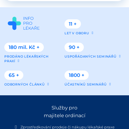
11 +
LET V OBORU
180 mil. Kč +
90 +
PRODÁNO LÉKAŘSKÝCH
USPOŘÁDANÝCH SEMINÁŘŮ
PRAXÍ
65 +
1800 +
ODBORNÝCH ČLÁNKŮ
ÚČASTNÍKŮ SEMINÁŘŮ
Služby pro
majitele ordinací
Zprostředkování prodeje či nákupu lékařské praxe