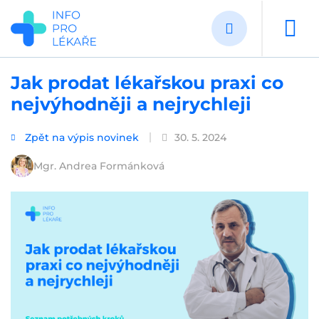
Přejít
k
hlavnímu
obsahu
Jak prodat lékařskou praxi co
nejvýhodněji a nejrychleji
Zpět na výpis novinek
30. 5. 2024
Mgr. Andrea Formánková