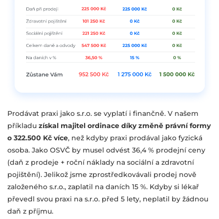
Prodávat praxi jako s.r.o. se vyplatí i finančně. V našem
příkladu
získal majitel ordinace díky změně právní formy
o 322.500 Kč více
, než kdyby praxi prodával jako fyzická
osoba. Jako OSVČ by musel odvést 36,4 % prodejní ceny
(daň z prodeje + roční náklady na sociální a zdravotní
pojištění). Jelikož jsme zprostředkovávali prodej nově
založeného s.r.o., zaplatil na daních 15 %. Kdyby si lékař
převedl svou praxi na s.r.o. před 5 lety, neplatil by žádnou
daň z příjmu.