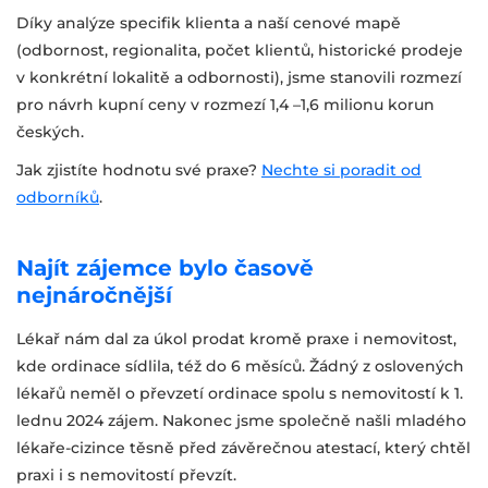
Díky analýze specifik klienta a naší cenové mapě
(odbornost, regionalita, počet klientů, historické prodeje
v konkrétní lokalitě a odbornosti), jsme stanovili rozmezí
pro návrh kupní ceny v rozmezí 1,4 –1,6 milionu korun
českých.
Jak zjistíte hodnotu své praxe?
Nechte si poradit od
odborníků
.
Najít zájemce bylo časově
nejnáročnější
Lékař nám dal za úkol prodat kromě praxe i nemovitost,
kde ordinace sídlila, též do 6 měsíců. Žádný z oslovených
lékařů neměl o převzetí ordinace spolu s nemovitostí k 1.
lednu 2024 zájem. Nakonec jsme společně našli mladého
lékaře-cizince těsně před závěrečnou atestací, který chtěl
praxi i s nemovitostí převzít.