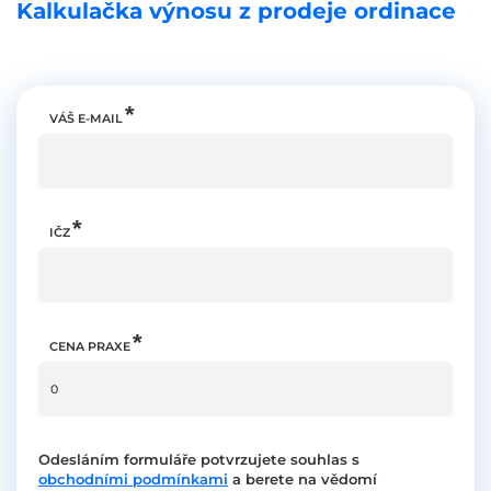
Kalkulačka výnosu z prodeje ordinace
VÁŠ E-MAIL
IČZ
CENA PRAXE
Odesláním formuláře potvrzujete souhlas s
obchodními podmínkami
a berete na vědomí