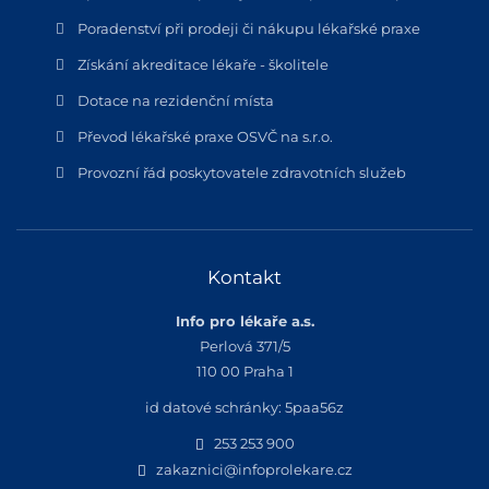
Poradenství při prodeji či nákupu lékařské praxe
Získání akreditace lékaře - školitele
Dotace na rezidenční místa
Převod lékařské praxe OSVČ na s.r.o.
Provozní řád poskytovatele zdravotních služeb
Kontakt
Info pro lékaře a.s.
Perlová 371/5
110 00 Praha 1
id datové schránky: 5paa56z
253 253 900
zakaznici@infoprolekare.cz