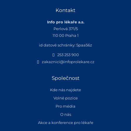
Kontakt
Info pro lékaře a.s.
Perlová 371/5
110 00 Praha 1
id datové schránky: 5paa56z
253 253 900
zakaznici@infoprolekare.cz
Společnost
Kde nás najdete
Volné pozice
Pro média
O nás
Akce a konference pro lékaře