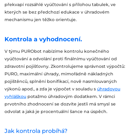
překvapí rozsáhlé vyúčtování s přílohou tabulek, ve
kterých se bez předchozí edukace v úhradovém
mechanismu jen těžko orientuje.
Kontrola a vyhodnocení.
V týmu PURObot nabízíme kontrolu konečného
vyúčtování a odvolání proti finálnímu vyúčtování od
zdravotní pojišťovny. Zkontrolujeme správnost výpočtů:
PURO, maximální úhrady, mimořádně nákladných
pojištěnců, splnění bonifikací, nově nasmlouvaných
výkonů apod., a zda je výpočet v souladu s
úhradovou
vyhláškou
potažmo úhradovým dodatkem. V rámci
prvotního zhodnocení se dozvíte jestli má smysl se
odvolat a jaká je procentuální šance na úspěch.
Jak kontrola probíhá?