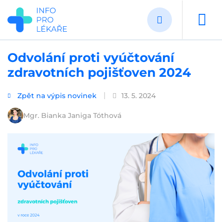
Přejít
k
hlavnímu
obsahu
Odvolání proti vyúčtování
zdravotních pojišťoven 2024
Zpět na výpis novinek
13. 5. 2024
Mgr. Bianka Janiga Tóthová