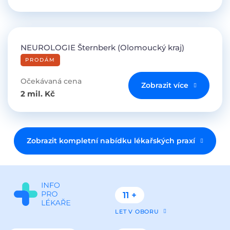
NEUROLOGIE Šternberk (Olomoucký kraj)
PRODÁM
Očekávaná cena
Zobrazit více
2 mil. Kč
Zobrazit kompletní nabídku lékařských praxí
11 +
LET V OBORU