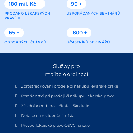
180 mil. Kč +
90 +
PRODÁNO LÉKAŘSKÝCH
USPOŘÁDANÝCH SEMINÁŘŮ
PRAXÍ
65 +
1800 +
ODBORNÝCH ČLÁNKŮ
ÚČASTNÍKŮ SEMINÁŘŮ
Služby pro
majitele ordinací
Zprostředkování prodeje či nákupu lékařské praxe
Poradenství při prodeji či nákupu lékařské praxe
Získání akreditace lékaře - školitele
Dotace na rezidenční místa
Převod lékařské praxe OSVČ na s.r.o.