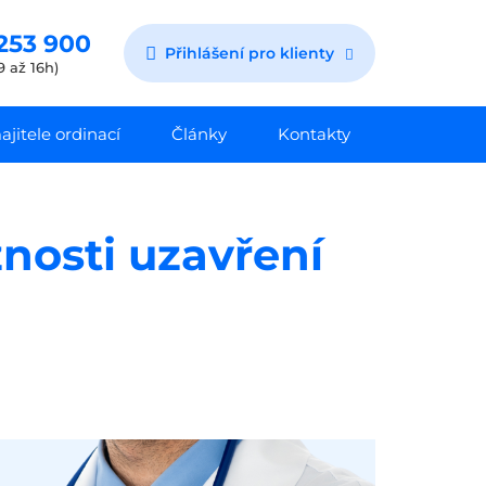
253 900
Přihlášení pro klienty
9 až 16h)
jitele ordinací
Články
Kontakty
nosti uzavření