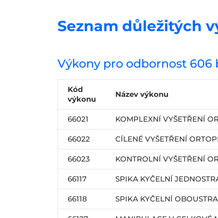
Seznam důležitých v
Výkony pro odbornost 606 
Kód
Název výkonu
výkonu
66021
KOMPLEXNÍ VYŠETŘENÍ 
66022
CÍLENÉ VYŠETŘENÍ ORTO
66023
KONTROLNÍ VYŠETŘENÍ 
66117
SPIKA KYČELNÍ JEDNOST
66118
SPIKA KYČELNÍ OBOUSTR