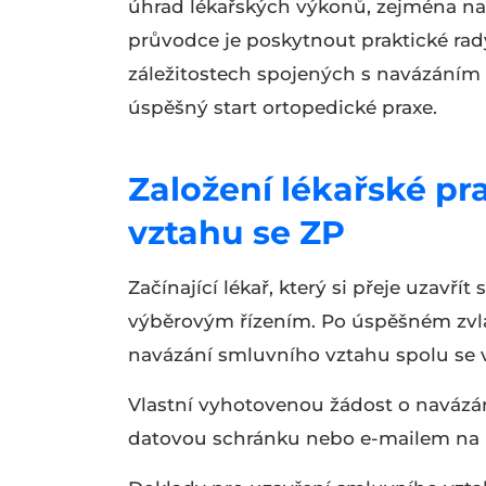
úhrad lékařských výkonů, zejména na
průvodce je poskytnout praktické rady
záležitostech spojených s navázáním 
úspěšný start ortopedické praxe.
Založení lékařské p
vztahu se ZP
Začínající lékař, který si přeje uzavří
výběrovým řízením. Po úspěšném zvlá
navázání smluvního vztahu spolu se 
Vlastní vyhotovenou žádost o navázán
datovou schránku nebo e-mailem na 