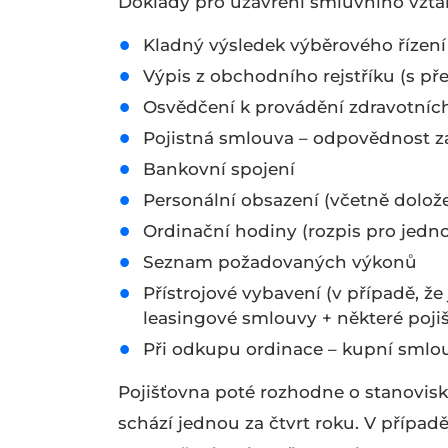
Doklady pro uzavření smluvního vzta
Kladný výsledek výběrového řízení
Výpis z obchodního rejstříku (s p
Osvědčení k provádění zdravotních
Pojistná smlouva – odpovědnost z
Bankovní spojení
Personální obsazení (včetně dolož
Ordinační hodiny (rozpis pro jedno
Seznam požadovaných výkonů
Přístrojové vybavení (v případě, že
leasingové smlouvy + některé poji
Při odkupu ordinace – kupní sml
Pojišťovna poté rozhodne o stanovisk
schází jednou za čtvrt roku. V případ