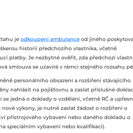
ztahu je
odkoupení ambulance
od jiného poskytova
škerou historii předchozího vlastníka, včetně
ucí platby. Je nezbytné ověřit, zda předchozí vlastn
vá smlouva se uzavírá v rámci stejného rozsahu p
změně personálního obsazení a rozšíření stávajícího
ny nahlásit na pojišťovnu a zaslat příslušné doklad
se jedná o doklady o vzdělání, včetně RČ a upřesn
o nové výkony, je nutné zaslat žádost o rozšíření o
ictví přístrojového vybavení nebo daného dokladu o
na speciálním vybavení nebo kvalifikaci).