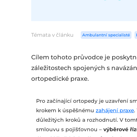
Témata v článku
Ambulantní specialisté
Cílem tohoto průvodce je poskytno
záležitostech spojených s navázán
ortopedické praxe.
Pro začínající ortopedy je uzavření 
krokem k úspěšnému
zahájení praxe
.
důležitých kroků a rozhodnutí. V tomt
smlouvu s pojišťovnou –
výběrové ří