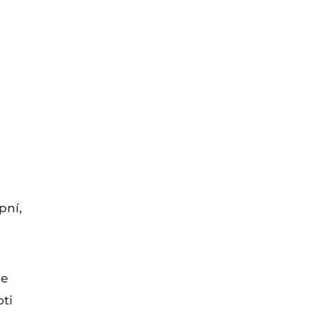
pní,
le
oti