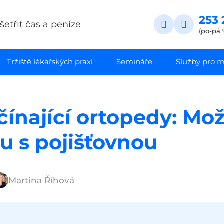
253 
etřit čas a peníze
(po-pá 
Tržiště lékařských praxí
Semináře
Služby pro ma
ínající ortopedy: Mož
u s pojišťovnou
Martina Říhová