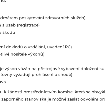
hu:
ředmětem poskytování zdravotních služeb)
 služeb (registrace)
a škodu
ení dokladů o vzdělání, uvedení RČ)
tlivé nositele výkonů)
 je výkon vázán na přístrojové vybavení doložení ku
šťovny vyžadují prohlášení o shodě)
ouva
u k žádosti prostřednictvím komise, která se obvyk
ě záporného stanoviska je možné zaslat odvolání pr