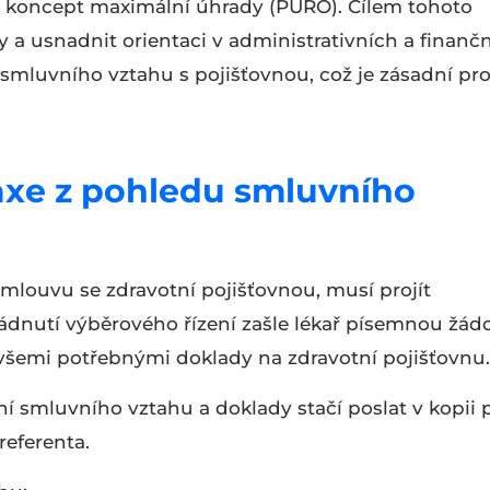
 koncept maximální úhrady (PURO). Cílem tohoto
 a usnadnit orientaci v administrativních a finanč
smluvního vztahu s pojišťovnou, což je zásadní pr
raxe z pohledu smluvního
t smlouvu se zdravotní pojišťovnou, musí projít
dnutí výběrového řízení zašle lékař písemnou žádo
všemi potřebnými doklady na zdravotní pojišťovnu.
í smluvního vztahu a doklady stačí poslat v kopii 
referenta.