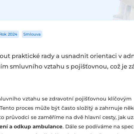
Rok 2024
Smlouva
ut praktické rady a usnadnit orientaci v adm
ím smluvního vztahu s pojišťovnou, což je z
smluvního vztahu se zdravotní pojišťovnou klíčovým
 Tento proces může být často složitý a zahrnuje něk
o průvodci se zaměříme na dvě hlavní cesty, jak uz
zení a odkup ambulance
. Dále se podíváme na speci