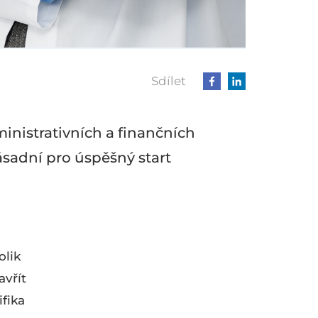
Sdílet
inistrativních a finančních
ásadní pro úspěšný start
olik
avřít
fika