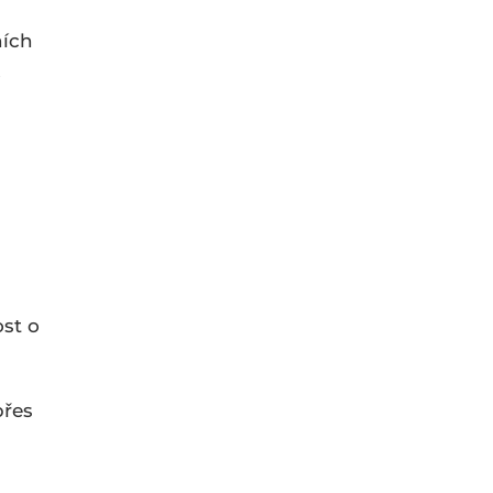
ních
o
st o
přes