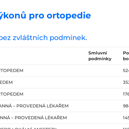
ýkonů pro ortopedie
bez zvláštních podmínek.
Smluvní
Po
podmínky
bo
ORTOPEDEM
52
PEDEM
35
ORTOPEDEM
17
RANNÁ – PROVEDENÁ LÉKAŘEM
98
ANNÁ – PROVEDENÁ LÉKAŘEM
14