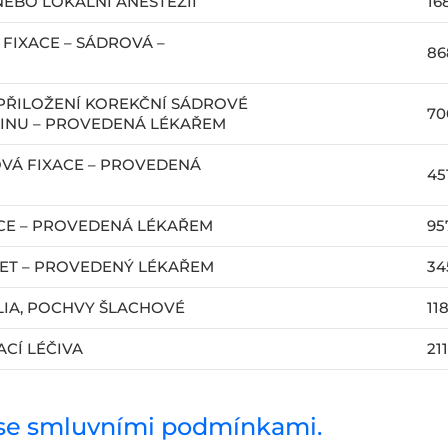
EBO LOKÁLNÍ ANESTEZII
16
FIXACE – SÁDROVÁ –
86
 PŘILOŽENÍ KOREKČNÍ SÁDROVÉ
70
TINU – PROVEDENÁ LÉKAŘEM
VÁ FIXACE – PROVEDENÁ
45
ACE – PROVEDENÁ LÉKAŘEM
95
ET – PROVEDENÝ LÉKAŘEM
34
LIA, POCHVY ŠLACHOVÉ
11
ACÍ LÉČIVA
211
 se smluvními podmínkami.