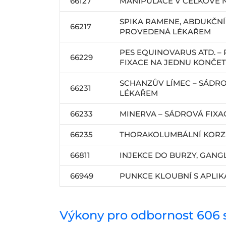
66127
MANIPULACE V CELKOVÉ N
SPIKA RAMENE, ABDUKČNÍ 
66217
PROVEDENÁ LÉKAŘEM
PES EQUINOVARUS ATD. –
66229
FIXACE NA JEDNU KONČE
SCHANZŮV LÍMEC – SÁDRO
66231
LÉKAŘEM
66233
MINERVA – SÁDROVÁ FIX
66235
THORAKOLUMBÁLNÍ KORZ
66811
INJEKCE DO BURZY, GANG
66949
PUNKCE KLOUBNÍ S APLIK
Výkony pro odbornost 606