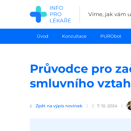
Přejít
k
Víme, jak vám uš
hlavnímu
obsahu
Úvod
Konzultace
PURObot
Průvodce pro zač
smluvního vztah
Zpět na výpis novinek
7. 10. 2024