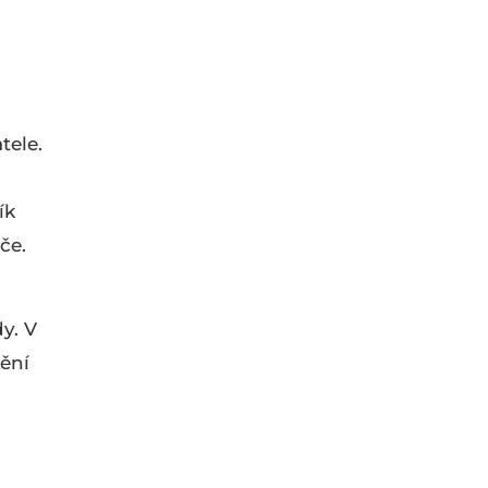
tele.
ík
éče.
y. V
ění