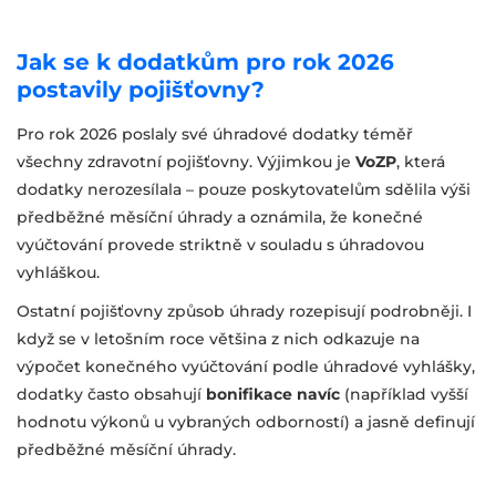
Jak se k dodatkům pro rok 2026
postavily pojišťovny?
Pro rok 2026 poslaly své úhradové dodatky téměř
všechny zdravotní pojišťovny. Výjimkou je
VoZP
, která
dodatky nerozesílala – pouze poskytovatelům sdělila výši
předběžné měsíční úhrady a oznámila, že konečné
vyúčtování provede striktně v souladu s úhradovou
vyhláškou.
Ostatní pojišťovny způsob úhrady rozepisují podrobněji. I
když se v letošním roce většina z nich odkazuje na
výpočet konečného vyúčtování podle úhradové vyhlášky,
dodatky často obsahují
bonifikace navíc
(například vyšší
hodnotu výkonů u vybraných odborností) a jasně definují
předběžné měsíční úhrady.