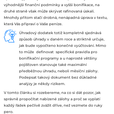
výhodnější finanční podmínky a vyšší bonifikace, na
druhé straně však může skrývat rafinovaná úskalí.
Mnohdy přitom stačí drobná, nenápadná úprava v textu,
která Vás připraví o Vaše peníze.
Úhradový dodatek totiž kompletně sjednává
způsob úhrady v daném roce a striktně určuje,
jak bude vypočteno konečné vyúčtování. Mimo
to může definovat specifické pravidla pro
bonifikační programy a u naprosté většiny
pojišťoven stanovuje také maximální
předběžnou úhradu, neboli měsíční zálohy.
Podepsat takový dokument bez důkladné
analýzy je někdy rizikem.
V tomto článku si rozebereme, na co si dát pozor, jak
správně propočítat nabízené zálohy a proč se vyplatí
každý řádek pečlivě zvážit dříve, než vezmete do ruky
pero.