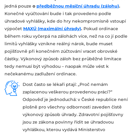
jedná pouze
o
předběžnou měsíční úhradu (zálohu)
.
Konečné vyúčtování bude i tak provedeno podle
úhradové vyhlášky, kde do hry nekompromisně vstoupí
výpočet
MAXÚ (maximální úhrady)
.
Pokud ordinace
během roku vyčerpá na zálohách více, než na co jí podle
limitů vyhlášky vznikne reálný nárok, bude muset
pojišťovně při konečném zúčtování vracet obrovské
částky. Výkonový způsob záloh bez průběžné limitace
tedy nemusí být výhodou – naopak může vést k
nečekanému zadlužení ordinace.
Dost často se lékaři ptají: „Proč nemám
zaplacenou veškerou provedenou práci?“
Odpověď je jednoduchá: v České republice není
plošně pro všechny odbornosti zaveden čistě
výkonový způsob úhrady. Zdravotní pojišťovny
jsou ze zákona povinny řídit se úhradovou
vyhláškou, kterou vydává Ministerstvo