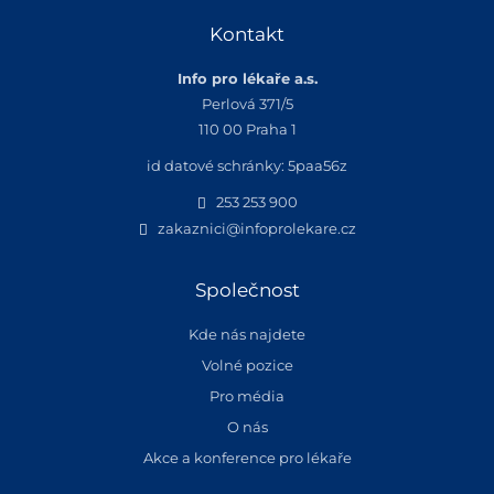
Kontakt
Info pro lékaře a.s.
Perlová 371/5
110 00 Praha 1
id datové schránky: 5paa56z
253 253 900
zakaznici@infoprolekare.cz
Společnost
Kde nás najdete
Volné pozice
Pro média
O nás
Akce a konference pro lékaře