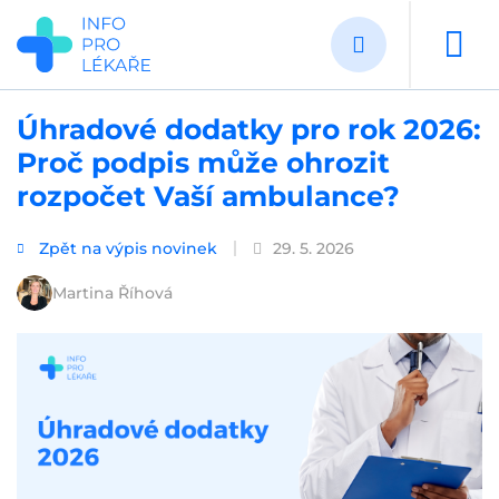
Přejít
k
hlavnímu
obsahu
Úhradové dodatky pro rok 2026:
Proč podpis může ohrozit
rozpočet Vaší ambulance?
Zpět na výpis novinek
29. 5. 2026
Martina Říhová