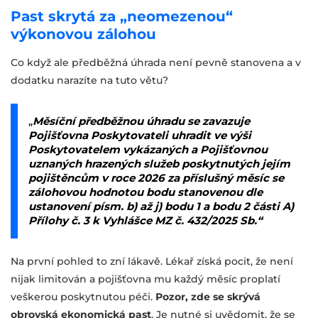
Past skrytá za „neomezenou“
výkonovou zálohou
Co když ale předběžná úhrada není pevně stanovena a v
dodatku narazíte na tuto větu?
„
Měsíční předběžnou úhradu se zavazuje
Pojišťovna Poskytovateli uhradit ve výši
Poskytovatelem vykázaných a Pojišťovnou
uznaných hrazených služeb poskytnutých jejím
pojištěncům v roce 2026 za příslušný měsíc se
zálohovou hodnotou bodu stanovenou dle
ustanovení písm. b) až j) bodu 1 a bodu 2 části A)
Přílohy č. 3 k Vyhlášce MZ č. 432/2025 Sb.“
Na první pohled to zní lákavě. Lékař získá pocit, že není
nijak limitován a pojišťovna mu každý měsíc proplatí
veškerou poskytnutou péči.
Pozor, zde se skrývá
obrovská ekonomická past
. Je nutné si uvědomit, že se