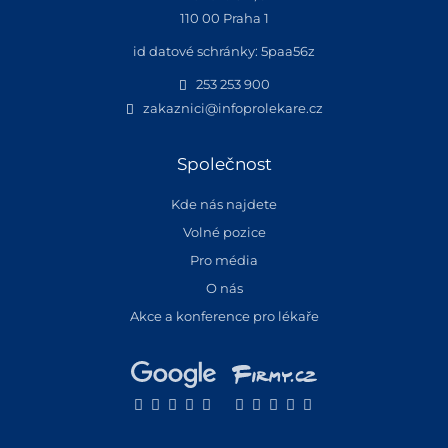
110 00 Praha 1
id datové schránky: 5paa56z
253 253 900
zakaznici@infoprolekare.cz
Společnost
Kde nás najdete
Volné pozice
Pro média
O nás
Akce a konference pro lékaře