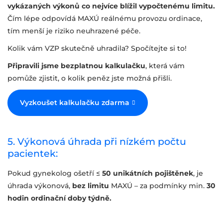
vykázaných výkonů co nejvíce blížil vypočtenému limitu.
Čím lépe odpovídá MAXÚ reálnému provozu ordinace,
tím menší je riziko neuhrazené péče.
Kolik vám VZP skutečně uhradila? Spočítejte si to!
Připravili jsme bezplatnou kalkulačku
, která vám
pomůže zjistit, o kolik peněz jste možná přišli.
Vyzkoušet kalkulačku zdarma
5. Výkonová úhrada při nízkém počtu
pacientek:
Pokud gynekolog ošetří ≤
50 unikátních pojištěnek
, je
úhrada výkonová,
bez limitu
MAXÚ – za podmínky min.
30
hodin ordinační doby týdně.