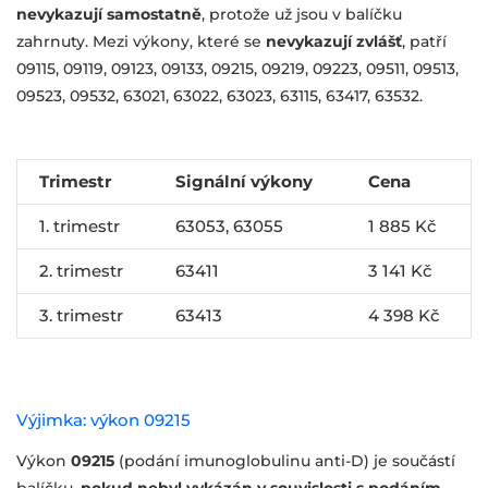
nevykazují samostatně
, protože už jsou v balíčku
zahrnuty. Mezi výkony, které se
nevykazují zvlášť
, patří
09115, 09119, 09123, 09133, 09215, 09219, 09223, 09511, 09513,
09523, 09532, 63021, 63022, 63023, 63115, 63417, 63532.
Trimestr
Signální výkony
Cena
1. trimestr
63053, 63055
1 885 Kč
2. trimestr
63411
3 141 Kč
3. trimestr
63413
4 398 Kč
Výjimka: výkon 09215
Výkon
09215
(podání imunoglobulinu anti-D) je součástí