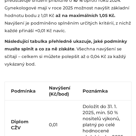
představuje snížení přibližně o
10 %
oproti roku 2024.
Gynekologové mají v roce 2025 možnost navýšit základní
hodnotu bodu z 1,01 Kč
až na maximálních 1,05 Kč.
Navýšení je podmíněno splněním určitých kritérií, z nichž
každé přináší +0,01 Kč navíc.
Následující tabulka přehledně ukazuje, jaké podmínky
musíte splnit a co za ně získáte
. Všechna navýšení se
sčítají – celkem si můžete polepšit až o 0,04 Kč za každý
vykázaný bod.
Navýšení
Podmínka
Poznámka
(Kč/bod)
Doložit do 31. 1.
2025, min. 50 %
nositelů výkonů,
Diplom
0,01
platný po celé
CŽV
hodnocené