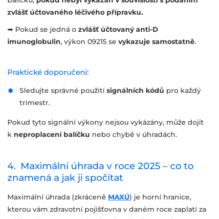
balíčku,
pokud nebyl vykázán v souvislosti s podáním
zvlášť účtovaného léčivého přípravku.
➡ Pokud se jedná o
zvlášť účtovaný anti-D
imunoglobulin
, výkon 09215 se
vykazuje samostatně
.
Praktické doporučení:
Sledujte správné použití
signálních kódů
pro každý
trimestr.
Pokud tyto signální výkony nejsou vykázány, může dojít
k
neproplacení balíčku
nebo chybě v úhradách.
4. Maximální úhrada v roce 2025 – co to
znamená a jak ji spočítat
Maximální úhrada (zkráceně
MAXÚ
) je horní hranice,
kterou vám zdravotní pojišťovna v daném roce zaplatí za