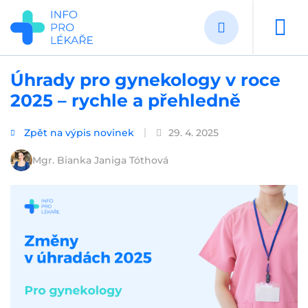
Přejít
k
hlavnímu
obsahu
Úhrady pro gynekology v roce
2025 – rychle a přehledně
Zpět na výpis novinek
29. 4. 2025
Mgr. Bianka Janiga Tóthová