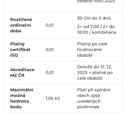
období roku 2025
30 OH do 5 dnů
Rozšířená
ordinační
0,01
2× od 7:00 / 2× do
doba
18:00 / kombinace
Platný
Platný po celé
certifikát
0,01
hodnocené
ISO
období
Doložit do 31. 12.
Akreditace
0,01
2025 + platné po
MZ ČR
celé období
Maximální
Platí při splnění
možná
všech výše
1,05 Kč
hodnota
uvedených
bodu
podmínek