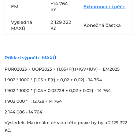
−14 764
EM
Extramurální péče
Kč
Výsledná
2 129 322
Konečná částka
MAXÚ
Kč
Příklad výpočtu MAXÚ
PUR02023 × UOP2025 × (1,05+F(t)+IGV+IUV) − EM2025
1 902 * 1000 * (1,05 + F(t) + 0,02 + 0,02) - 14 764
1 902 * 1000 * (1,05 + 0,03728 + 0,02 + 0,02) - 14 764
1 902 000 * 1, 12728 - 14 764
2 144 086 - 14 764
Výsledek: Maximální úhrada této praxe by byla 2 129 322
Kč.