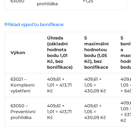
63050
×1,25
prohlídka
Příklad výpočtu bonifikace:
Úhrada
S
S
(základní
maximální
boni
hodnota
hodnotou
a
Výkon
bodu 1,01
bodu (1,05
max
Kč, bez
Kč), bez
hod
bonifikace)
bonifikace
bod
63021 –
409,61 ×
409,61 ×
409,
Komplexní
1,01 = 413,71
1,05 =
1,05 
vyšetření
Kč
430,09 Kč
= 64
409,
63050 –
409,61 ×
409,61 ×
1,05 
Preventivní
1,01 = 413,71
1,05 =
= 53
prohlídka
Kč
430,09 Kč
Kč