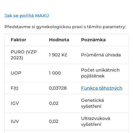
Jak se počítá MAXÚ
Představme si gynekologickou praxi s těmito parametry:
Faktor
Hodnota
Poznámka
PURO (VZP
1 902 Kč
Průměrná úhrada
2023)
Počet unikátních
UOP
1 000
pojištěnek
F(t)
0,03728
Funkce těhotných
Genetická
IGV
0,02
vyšetření
Ultrazvuková
IUV
0,02
vyšetření