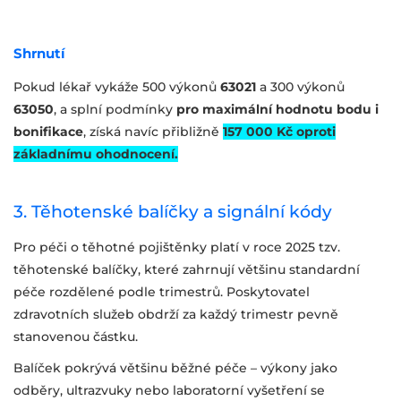
Shrnutí
Pokud lékař vykáže 500 výkonů
63021
a 300 výkonů
63050
, a splní podmínky
pro maximální hodnotu bodu i
bonifikace
, získá navíc přibližně
157 000 Kč oproti
základnímu ohodnocení.
3. Těhotenské balíčky a signální kódy
Pro péči o těhotné pojištěnky platí v roce 2025 tzv.
těhotenské balíčky, které zahrnují většinu standardní
péče rozdělené podle trimestrů. Poskytovatel
zdravotních služeb obdrží za každý trimestr pevně
stanovenou částku.
Balíček pokrývá většinu běžné péče – výkony jako
odběry, ultrazvuky nebo laboratorní vyšetření se