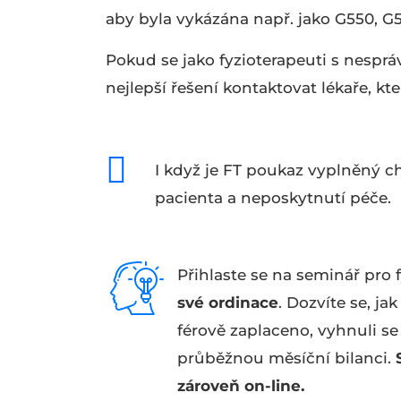
aby byla vykázána např. jako G550, G5
Pokud se jako fyzioterapeuti s nespr
nejlepší řešení kontaktovat lékaře, kte
I když je FT poukaz vyplněný 
pacienta a neposkytnutí péče.
Přihlaste se na seminář pro 
své ordinace
. Dozvíte se, ja
férově zaplaceno, vyhnuli s
průběžnou měsíční bilanci.
zároveň on-line.