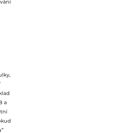
ování
ulky,
”
klad
8 a
tní
Pokud
u”