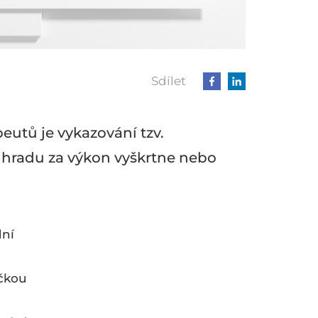
Sdílet
peutů je vykazování tzv.
úhradu za výkon vyškrtne nebo
dní
ičkou