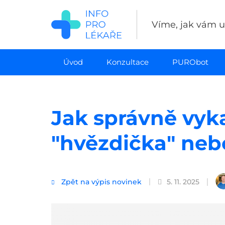
Přejít
k
Víme, jak vám uš
hlavnímu
obsahu
Úvod
Konzultace
PURObot
Jak správně vyk
"hvězdička" nebo
Zpět na výpis novinek
5. 11. 2025