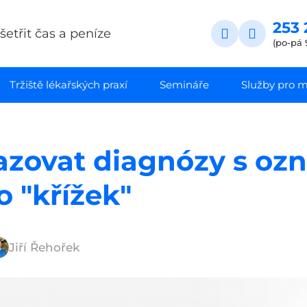
253 
etřit čas a peníze
(po-pá 
Tržiště lékařských praxí
Semináře
Služby pro ma
azovat diagnózy s oz
 "křížek"
Jiří Řehořek