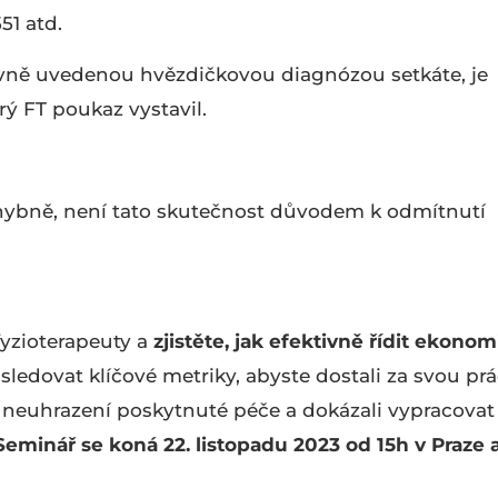
51 atd.
ávně uvedenou hvězdičkovou diagnózou setkáte, je
rý FT poukaz vystavil.
chybně, není tato skutečnost důvodem k odmítnutí
fyzioterapeuty a
zjistěte, jak efektivně řídit ekono
k sledovat klíčové metriky, abyste dostali za svou prá
e neuhrazení poskytnuté péče a dokázali vypracovat
Seminář se koná 22. listopadu 2023 od 15h v Praze 