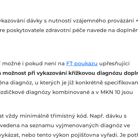
vykazování dávky s nutností vzájemného provázání +
are poskytovatele zdravotní péče navede na doplněn
ní možné i pokud není na
FT poukazu
upřesňující
á možnost při vykazování křížkovou diagnózu dopln
ména diagnóz, u kterých je již konkrétně specifikovan
vězdičkové diagnózy kombinované a v MKN 10 jsou
 vždy minimálně třímístný kód. Např. dávku s
e uvedena na seznamu vyjmenovaných diagnóz ve
ykázat, nebo tento výkon pojišťovna vyřadí. Je pot