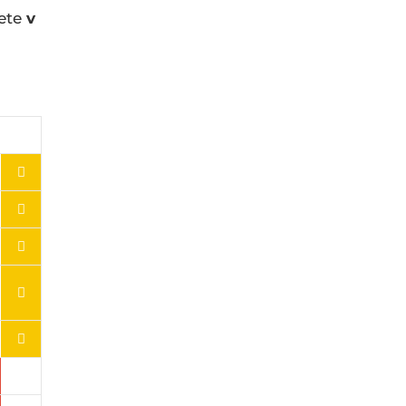
dete
v