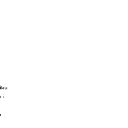
miku
ci
a