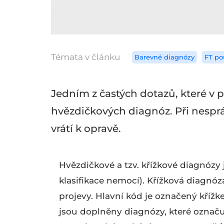
Témata v článku
Barevné diagnózy
FT po
Jedním z častých dotazů, které v p
hvězdičkových diagnóz. Při nespr
vrátí k opravě.
Hvězdičkové a tzv. křížkové diagnóz
klasifikace nemocí). Křížková diagnóz
projevy. Hlavní kód je označený kří
jsou doplněny diagnózy, které označuj