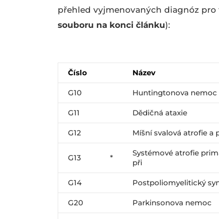
přehled vyjmenovaných diagnóz pro f
souboru na konci článku
):
Číslo
Název
G10
Huntingtonova nemoc
G11
Dědičná ataxie
G12
Míšní svalová atrofie 
Systémové atrofie prim
G13
*
při
G14
Postpoliomyelitický sy
G20
Parkinsonova nemoc