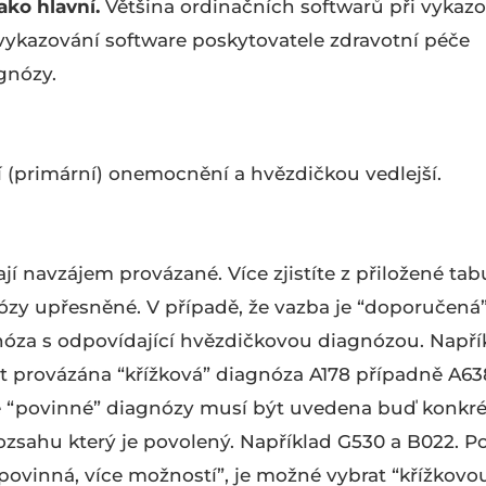
ko hlavní.
Většina ordinačních softwarů při vykaz
vykazování software poskytovatele zdravotní péče
gnózy.
í (primární) onemocnění a hvězdičkou vedlejší.
í navzájem provázané. Více zjistíte z přiložené tab
ózy upřesněné. V případě, že vazba je “doporučená
gnóza s odpovídající hvězdičkovou diagnózou. Napří
 provázána “křížková” diagnóza A178 případně A63
ě “povinné” diagnózy musí být uvedena buď konkré
ozsahu který je povolený. Například G530 a B022. 
povinná, více možností”, je možné vybrat “křížkovo