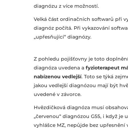
diagnózu z více možností.
Velká část ordinačních softwarů při 
diagnóz počítá. Při vykazování softw
„upřesňující“ diagnózy.
Z pohledu pojišťovny je toto doplně
diagnóza uvedena a
fyzioterapeut m
nabízenou vedlejší
. Toto se týká zej
jakou vedlejší diagnózou mají být h
uvedené v závorce.
Hvězdičková diagnóza musí obsahovat
„červenou“ diagnózou G55, i když j
vyhlášce MZ, nepůjde bez upřesnění v