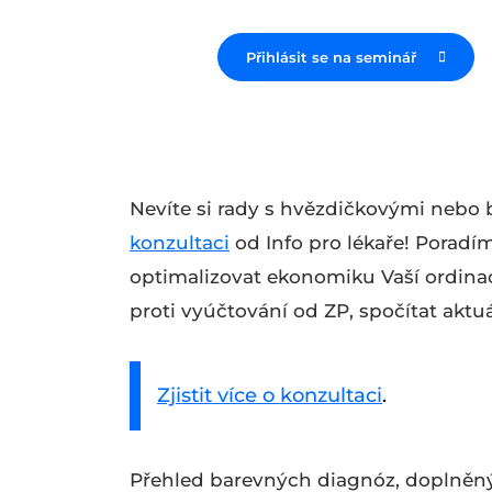
Přihlásit se na seminář
Nevíte si rady s hvězdičkovými neb
konzultaci
od Info pro lékaře! Poradí
optimalizovat ekonomiku Vaší ordinac
proti vyúčtování od ZP, spočítat aktu
Zjistit více o konzultaci
.
Přehled barevných diagnóz, doplněný