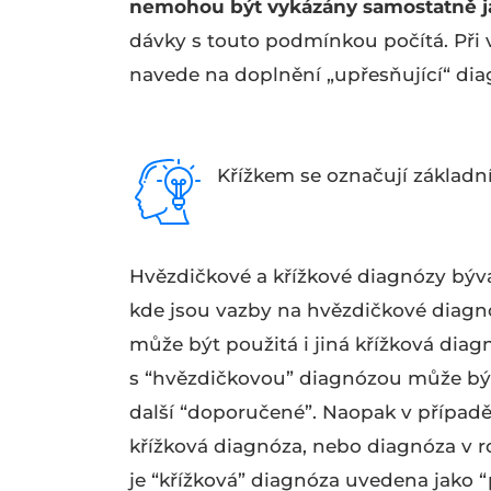
nemohou být vykázány samostatně ja
dávky s touto podmínkou počítá. Při 
navede na doplnění „upřesňující“ dia
Křížkem se označují základn
Hvězdičkové a křížkové diagnózy bývaj
kde jsou vazby na hvězdičkové diagn
může být použitá i jiná křížková dia
s “hvězdičkovou” diagnózou může být
další “doporučené”. Naopak v případ
křížková diagnóza, nebo diagnóza v r
je “křížková” diagnóza uvedena jako “