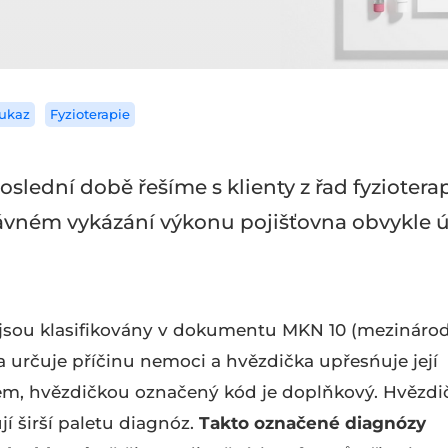
ukaz
Fyzioterapie
oslední době řešíme s klienty z řad fyziotera
ávném vykázání výkonu pojišťovna obvykle 
y jsou klasifikovány v dokumentu MKN 10 (mezináro
a určuje příčinu nemoci a hvězdička upřesńuje její
žkem, hvězdičkou označený kód je doplňkový. Hvězd
í širší paletu diagnóz.
Takto označené diagnózy