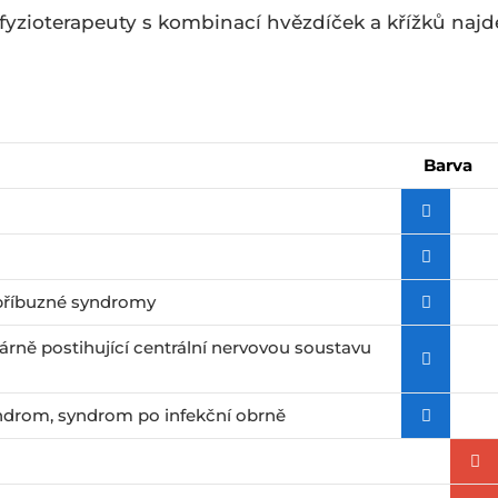
yzioterapeuty s kombinací hvězdíček a křížků naj
Barva
a příbuzné syndromy
árně postihující centrální nervovou soustavu
ndrom‚ syndrom po infekční obrně