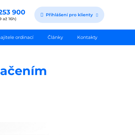
253 900
Přihlášení pro klienty
9 až 16h)
jitele ordinací
Články
Kontakty
načením