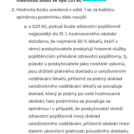
hodnotou bodu ve výši 1,01 Kč
.
Hodnota bodu uvedená v odst. 1 se za každou
splněnou podmínku dále navýší:
o 0,01 Kč, pokud bude zdravotní pojišťovně
nejpozději do 31. 1. hodnoceného období
doloženo, že nejméně 50 % lékařů, kteří v
rámci poskytovatele poskytují hrazené služby
pojištěncům příslušné zdravotní pojišťovny, tj.
působí u poskytovatele jako nositelé výkonů,
jsou držiteli platného dokladu o celoživotním
vzdělávání lékařů, přičemž za platný doklad
celoživotního vzdělávání lékařů se považuje
doklad, který je platný po celé hodnocené
období; tato podmínka se považuje za
splněnou i v případě, že poskytovatel doloží
zdravotní pojišťovně nový doklad
celoživotního vzdělávání, přičemž období mezi
datem ukončení platnosti původního dokladu