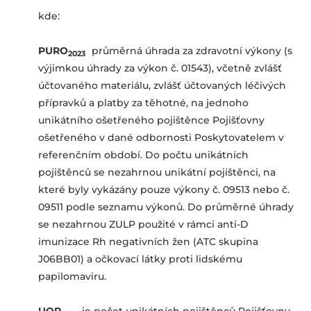
kde:
PURO
průměrná úhrada za zdravotní výkony (s
2023
výjimkou úhrady za výkon č. 01543), včetně zvlášť
účtovaného materiálu, zvlášť účtovaných léčivých
přípravků a platby za těhotné, na jednoho
unikátního ošetřeného pojištěnce Pojišťovny
ošetřeného v dané odbornosti Poskytovatelem v
referenčním období. Do počtu unikátních
pojištěnců se nezahrnou unikátní pojištěnci, na
které byly vykázány pouze výkony č. 09513 nebo č.
09511 podle seznamu výkonů. Do průměrné úhrady
se nezahrnou ZULP použité v rámci anti-D
imunizace Rh negativních žen (ATC skupina
J06BB01) a očkovací látky proti lidskému
papilomaviru.