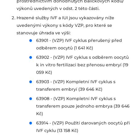
prostřednictvím dohodnutých balíčkových kódů/
výkonů uvedených v odst. 2 této části.
Hrazené služby IVF a IUI jsou vykazovány níže
uvedenými výkony s kódy VZP, pro které se
stanovuje úhrada ve výši:
63901 - (VZP) IVF cyklus přerušený před
odběrem oocytů (1 641 Kč)
63902 - (VZP) IVF cyklus s odběrem oocytů
k in vitro fertilizaci bez přenosu embryí (19
059 Kč)
63903 - (VZP) Kompletní IVF cyklus s
transferem embryí (39 646 Kč)
63908 - (VZP) Kompletní IVF cyklus s
transferem pouze jednoho embrya (39 646
Kč)
63914 - (VZP) Použití darovaných oocytů při
IVF cyklu (13 158 Kč)