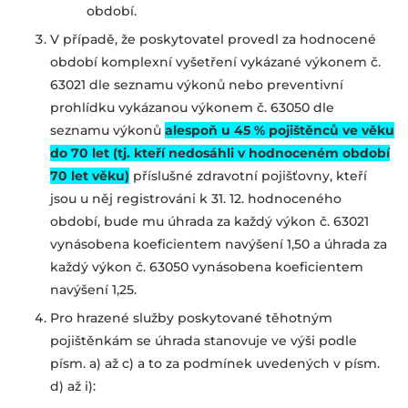
období.
V případě, že poskytovatel provedl za hodnocené
období komplexní vyšetření vykázané výkonem č.
63021 dle seznamu výkonů nebo preventivní
prohlídku vykázanou výkonem č. 63050 dle
seznamu výkonů
alespoň u 45 % pojištěnců ve věku
do 70 let (tj. kteří nedosáhli v hodnoceném období
70 let věku)
příslušné zdravotní pojišťovny, kteří
jsou u něj registrováni k 31. 12. hodnoceného
období, bude mu úhrada za každý výkon č. 63021
vynásobena koeficientem navýšení 1,50 a úhrada za
každý výkon č. 63050 vynásobena koeficientem
navýšení 1,25.
Pro hrazené služby poskytované těhotným
pojištěnkám se úhrada stanovuje ve výši podle
písm. a) až c) a to za podmínek uvedených v písm.
d) až i):