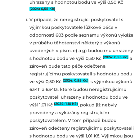
uhrazeny s hodnotou bodu ve výši 0,50 Kč
(2024: 0,55 Kč)
.
V případě, že neregistrující poskytovatel s
výjimkou poskytovatele lůžkové péče v
odbornosti 603 podle seznamu výkonů vykáže
v průběhu těhotenství některý z výkonů
uvedených v písm. e) a g) budou mu uhrazeny
(2024: 0,55 Kč)
s hodnotou bodu ve výši 0,50 Kč
a
zároveň bude tato péče odečtena
registrujícímu poskytovateli s hodnotou bodu
(2024: 0,55 Kč)
ve výši 0,50 Kč
, s výjimkou výkonů
63411 a 63413, které budou neregistrujícímu
poskytovateli uhrazeny s hodnotou bodu ve
(2024: 1,10 Kč)
výši 1,01 Kč
, pokud již nebyly
provedeny a vykázány registrujícím
poskytovatelem. V tom případě budou
zároveň odečteny registrujícímu poskytovateli
s hodnotou bodu ve výši 1,01 Kč. Výjimkou jsou