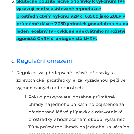
Skutečně použité léčivé přípravky k výkonům IVF
vykazují centra asistované reprodukce
prostřednictvím výkonu VZP č. 63909 jako ZULP v
průměrné dávce 2 250 jednotek gonadotropinu na
jeden léčebný IVF cyklus a adekvátního množství
agonistů GnRH či antagonistů LHRH.
Regulační omezení
Regulace za předepsané léčivé přípravky a
zdravotnické prostředky a za vyžádanou péči ve
vyjmenovaných odbornostech.
Pokud poskytovatel dosáhne průměrné
úhrady na jednoho unikátního pojištěnce za
předepsané léčivé přípravky a zdravotnické
prostředky v hodnoceném období vyšší, než
110 % průměrné úhrady na jednoho unikátního