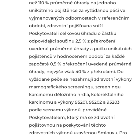
než 110 % průměrné úhrady na jednoho
unikátního pojištěnce za vyžádanou péči ve
vyjmenovaných odbornostech v referenčním
období, zdravotní pojišťovna sníží
Poskytovateli celkovou úhradu o částku
odpovídající součinu 2,5 % z překročení
uvedené průměrné úhrady a počtu unikátních
pojištěnců v hodnoceném období za každé
započaté 0,5 % překročení uvedené průměrné
úhrady, nejvýše však 40 % z překročení. Do
vyžádané péče se nezahrnují zdravotní výkony
mamografického screeningu, screeningu
karcinomu děložního hrdla, kolorektálního
karcinomu a výkony 95201, 95202 a 95203
podle seznamu výkonů, prováděné
Poskytovatelem, který má se zdravotní
pojišťovnou na poskytování těchto
zdravotních výkonů uzavřenou Smlouvu. Pro