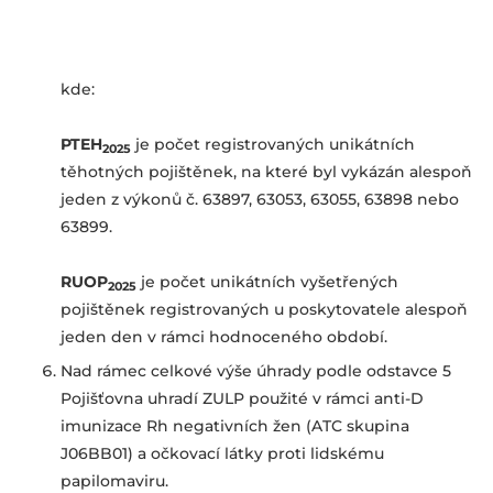
kde:
PTEH
je počet registrovaných unikátních
2025
těhotných pojištěnek, na které byl vykázán alespoň
jeden z výkonů č. 63897, 63053, 63055, 63898 nebo
63899.
RUOP
je počet unikátních vyšetřených
2025
pojištěnek registrovaných u poskytovatele alespoň
jeden den v rámci hodnoceného období.
Nad rámec celkové výše úhrady podle odstavce 5
Pojišťovna uhradí ZULP použité v rámci anti-D
imunizace Rh negativních žen (ATC skupina
J06BB01) a očkovací látky proti lidskému
papilomaviru.