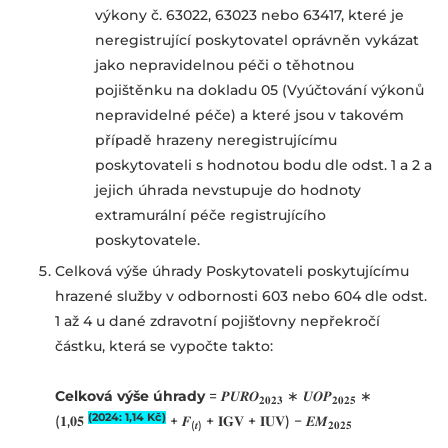
výkony č. 63022, 63023 nebo 63417, které je
neregistrující poskytovatel oprávněn vykázat
jako nepravidelnou péči o těhotnou
pojištěnku na dokladu 05 (Vyúčtování výkonů
nepravidelné péče) a které jsou v takovém
případě hrazeny neregistrujícímu
poskytovateli s hodnotou bodu dle odst. 1 a 2 a
jejich úhrada nevstupuje do hodnoty
extramurální péče registrujícího
poskytovatele.
Celková výše úhrady Poskytovateli poskytujícímu
hrazené služby v odbornosti 603 nebo 604 dle odst.
1 až 4 u dané zdravotní pojišťovny nepřekročí
částku, která se vypočte takto:
Celková výše úhrady
= 𝑷𝑼𝑹𝑶
∗ 𝑼𝑶𝑷
∗
𝟐𝟎𝟐𝟑
𝟐𝟎𝟐𝟓
(2024: 1,14 Kč)
(𝟏,𝟎𝟓
+ 𝑭
+ 𝐈𝐆𝐕 + 𝐈𝐔𝐕) − 𝑬𝑴
(𝒕)
𝟐𝟎𝟐𝟓