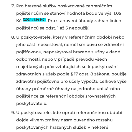
Pro hrazené služby poskytované zahraničním
pojištěncům se stanoví hodnota bodu ve výši 1,05
(2024: 1,14 Kč)
Kč
. Pro stanovení úhrady zahraničních
pojištěnců se odst. 1 až 5 nepoužijí.
U poskytovatele, který v referenčním období nebo
jeho části neexistoval, neměl smlouvu se zdravotní
pojišťovnou, neposkytoval hrazené služby v dané
odbornosti, nebo v případě převodu všech
majetkových práv vztahujících se k poskytování
zdravotních služeb podle § 17 odst. 8 zákona, použije
zdravotní pojišťovna pro účely výpočtu celkové výše
úhrady průměrné úhrady na jednoho unikátního
pojištěnce za referenční období srovnatelných
poskytovatelů.
U poskytovatele, kde oproti referenčnímu období
dojde vlivem změny nasmlouvaného rozsahu
poskytovaných hrazených služeb v některé