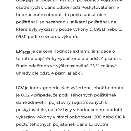
UOP
je počet unikátních pojištěnců Pojišťovny
2025
ošetřených v dané odbornosti Poskytovatelem v
hodnoceném období; do počtu unikátních
pojištěnců se nezahrnou unikátní pojištěnci, na
které byly vykázány pouze výkony č. 09513 nebo č.
09511 podle seznamu výkonů.
EM
je celková hodnota extramurální péče o
2025
těhotné pojištěnky vypočtené dle odst. 4 písm. i).
Bude odečtena ve výši maximálně 25 % celkové
úhrady dle odst. 4 písm. a) až c).
IGV
je index genetických vyšetření, jehož hodnota
je 0,02 v případě, že podíl těhotných pojištěnek
dané zdravotní pojišťovny registrovaných u
poskytovatele, na něž byly v hodnoceném období
vykázány výkony v rámci odbornosti 208 nebo 816 k
počtu těhotných pojištěnek dané zdravotní