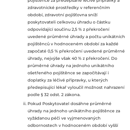
pojištěnce za předepsané léčivé přípravky a
zdravotnické prostředky v referenčním
období, zdravotní pojišťovna sníží
poskytovateli celkovou úhradu o částku
odpovídající součinu 2,5 % z překročení
uvedené průměrné úhrady a počtu unikátních
pojištěnců v hodnoceném období za každé
započaté 0,5 % překročení uvedené průměrné
úhrady, nejvýše však 40 % z překročení. Do
průměrné úhrady na jednoho unikátního
ošetřeného pojištěnce se započítávají i
doplatky za léčivé přípravky, u kterých
předepisující lékař vyloučil možnost nahrazení
podle § 32 odst. 2 zákona.
Pokud Poskytovatel dosáhne průměrné
úhrady na jednoho unikátního pojištěnce za
vyžádanou péči ve vyjmenovaných
odbornostech v hodnoceném období vyšší