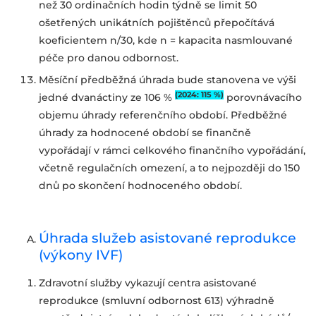
než 30 ordinačních hodin týdně se limit 50
ošetřených unikátních pojištěnců přepočítává
koeficientem n/30, kde n = kapacita nasmlouvané
péče pro danou odbornost.
Měsíční předběžná úhrada bude stanovena ve výši
(2024: 115 %)
jedné dvanáctiny ze 106 %
porovnávacího
objemu úhrady referenčního období. Předběžné
úhrady za hodnocené období se finančně
vypořádají v rámci celkového finančního vypořádání,
včetně regulačních omezení, a to nejpozději do 150
dnů po skončení hodnoceného období.
Úhrada služeb asistované reprodukce
(výkony IVF)
Zdravotní služby vykazují centra asistované
reprodukce (smluvní odbornost 613) výhradně