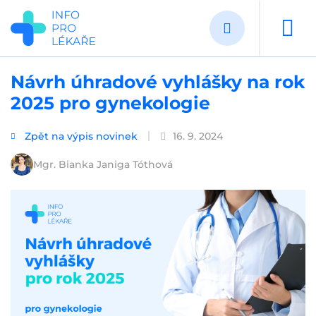
Přejít
k
hlavnímu
obsahu
Návrh úhradové vyhlášky na rok
2025 pro gynekologie
Zpět na výpis novinek
16. 9. 2024
Mgr. Bianka Janiga Tóthová