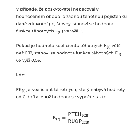
V případě, že poskytovatel nepečoval v
hodnoceném období o žádnou těhotnou pojištěnku
dané zdravotní pojišťovny, stanoví se hodnota
funkce těhotných F
) ve výši 0.
(t)
Pokud je hodnota koeficientu těhotných K
větší
(t)
než 0,12, stanoví se hodnota funkce těhotných F
(t)
ve výši 0,06.
kde:
FK
je koeficient těhotných, který nabývá hodnoty
(t)
od 0 do 1 a jehož hodnota se vypočte takto:
P
T
E
H
2025
K
K
(
t
)
=
=
P
T
E
H
2025
R
U
O
P
2025
(
t
)
R
U
O
P
2025