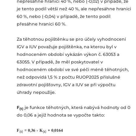
nepřesáhne hranici 40 %, nebo (-0,02) v případě, že
je tento podíl větší než 40 %, ale nepřesáhne hranici
60 %, nebo (-0,04) v případě, že tento podíl
přesáhne hranici 60 %.
Za těhotnou pojištěnku se pro účely vyhodnocení
IGV a IUV považuje pojištěnka, na kterou byl v
hodnoceném období vykázán výkon č. 63053 a
63055. V případě, že měl poskytovatel v
hodnoceném období ve své péči méně těhotných,
než odpovídá 1,5 % z počtu RUOP2025 příslušné
zdravotní pojišťovny, IGV a IUV se při výpočtu
úhrady nepoužije.
F
je funkce těhotných, která nabývá hodnoty od 0
(t)
do 0,06 a jejíž hodnota se vypočte takto:
𝐅
= 𝟎,𝟑𝟔 ∗ 𝐊
+ 𝟎,𝟎𝟏𝟔𝟒
(𝐭)
(𝐭)