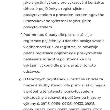
jako signální výkony pro vykazování kontaktu
těhotné pojištěnky s registrujícím
poskytovatelem a provedení screeningového
ultrazvukového vyšetření registrujícím
poskytovatelem.
Podmínkou úhrady dle písm. a) až c) je
registrace pojištěnky u daného poskytovatele
v odbornosti 603. Za registraci se považuje
platná registrace pojištěnky u poskytovatele
nahlášená zdravotní pojišťovně ke dni
vykázání výkonů dle písm. a) až c) tohoto
odstavce.
U těhotných pojištěnek, u nichž se úhrada za
hrazené služby stanoví dle písm. a) až c) nejsou
v průběhu těhotenství poskytovatelem
vykazovány a zdravotní pojišťovnou hrazeny
výkony č. 09115, 09119, 09123, 09133, 09215,
09219, 09223, 09511, 09513, 09523, 09532, 63021,