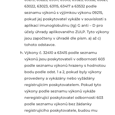
63022, 63023, 63115, 63417 a 63532 podle
seznamu výkonů s výjimkou výkonu 09215,
pokud jej poskytovatel vykáže v souvislosti s
aplikací imunoglobulinu (Ig) G anti – D pro
účely úhrady aplikovaného ZULP. Tyto výkony
jsou započteny v úhradě dle písm. a) až c)
tohoto odstavce.
Výkony č. 32410 a 63415 podle seznamu
výkonů jsou poskytovateli v odbornosti 603
podle seznamu výkonů hrazeny s hodnotou
bodu podle odst. 1 a 2, pokud byly výkony
provedeny a vykázány nebo vyžádány
registrujícím poskytovatelem. Pokud tyto
výkony podle seznamu výkonů vykáže
neregistrující poskytovatel odbornosti 603
podle seznamu výkonů bez žádanky
registrujícího poskytovatele, budou mu