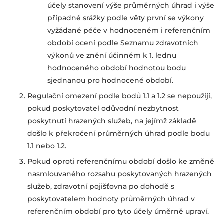
účely stanovení výše průměrných úhrad i výše
případné srážky podle věty první se výkony
vyžádané péče v hodnoceném i referenčním
období ocení podle Seznamu zdravotních
výkonů ve znění účinném k 1. lednu
hodnoceného období hodnotou bodu
sjednanou pro hodnocené období.
Regulační omezení podle bodů 1.1 a 1.2 se nepoužijí,
pokud poskytovatel odůvodní nezbytnost
poskytnutí hrazených služeb, na jejímž základě
došlo k překročení průměrných úhrad podle bodu
1.1 nebo 1.2.
Pokud oproti referenčnímu období došlo ke změně
nasmlouvaného rozsahu poskytovaných hrazených
služeb, zdravotní pojišťovna po dohodě s
poskytovatelem hodnoty průměrných úhrad v
referenčním období pro tyto účely úměrně upraví.