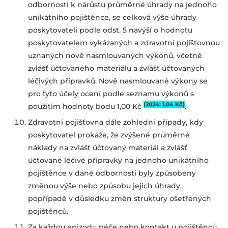
odbornosti k nárůstu průměrné úhrady na jednoho
unikátního pojištěnce, se celková výše úhrady
poskytovateli podle odst. 5 navýší o hodnotu
poskytovatelem vykázaných a zdravotní pojišťovnou
uznaných nově nasmlouvaných výkonů, včetně
zvlášť účtovaného materiálu a zvlášť účtovaných
léčivých přípravků. Nově nasmlouvané výkony se
pro tyto účely ocení podle seznamu výkonů s
(2024: 1,04 Kč)
použitím hodnoty bodu 1,00 Kč
.
Zdravotní pojišťovna dále zohlední případy, kdy
poskytovatel prokáže, že zvýšené průměrné
náklady na zvlášť účtovaný materiál a zvlášť
účtované léčivé přípravky na jednoho unikátního
pojištěnce v dané odbornosti byly způsobeny
změnou výše nebo způsobu jejich úhrady,
popřípadě v důsledku změn struktury ošetřených
pojištěnců.
Za každou epizodu péče nebo kontakt u pojištěnců