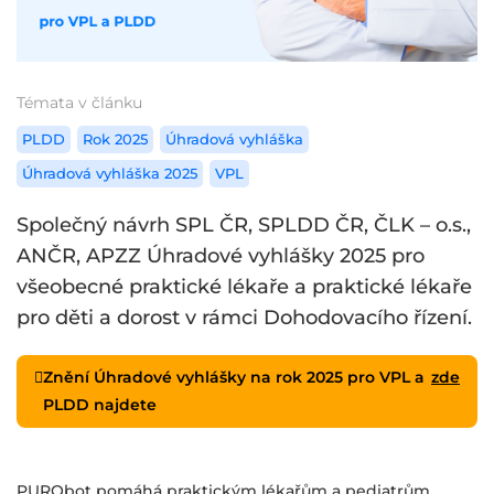
Témata v článku
PLDD
Rok 2025
Úhradová vyhláška
Úhradová vyhláška 2025
VPL
Společný návrh SPL ČR, SPLDD ČR, ČLK – o.s.,
ANČR, APZZ Úhradové vyhlášky 2025 pro
všeobecné praktické lékaře a praktické lékaře
pro děti a dorost v rámci Dohodovacího řízení.
Znění Úhradové vyhlášky na rok 2025 pro VPL a
zde
PLDD najdete
PURObot pomáhá praktickým lékařům a pediatrům