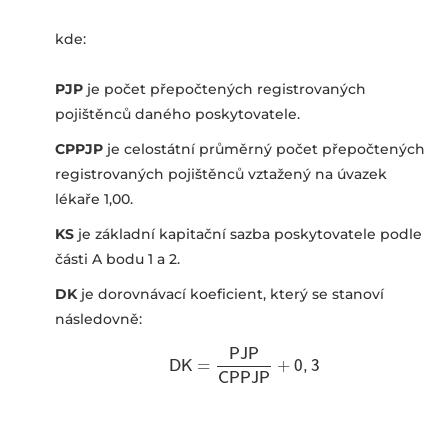
kde:
PJP
je počet přepočtených registrovaných
pojištěnců daného poskytovatele.
CPPJP
je celostátní průměrný počet přepočtených
registrovaných pojištěnců vztažený na úvazek
lékaře 1,00.
KS
je základní kapitační sazba poskytovatele podle
části A bodu 1 a 2.
DK
je dorovnávací koeficient, který se stanoví
následovně:
P
J
P
D
D
K
K
=
=
P
J
P
C
P
P
J
P
+
+
0
0
,
3
,
3
C
P
P
J
P