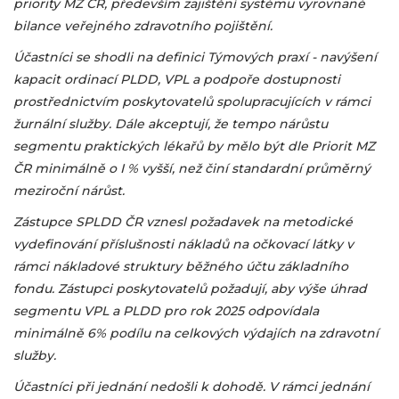
priority MZ ČR, především zajištění systému vyrovnané
bilance veřejného zdravotního pojištění.
Účastníci se shodli na definici Týmových praxí - navýšení
kapacit ordinací PLDD, VPL a podpoře dostupnosti
prostřednictvím poskytovatelů spolupracujících v rámci
žurnální služby. Dále akceptují, že tempo nárůstu
segmentu praktických lékařů by mělo být dle Priorit MZ
ČR minimálně o I % vyšší, než činí standardní průměrný
meziroční nárůst.
Zástupce SPLDD ČR vznesl požadavek na metodické
vydefinování příslušnosti nákladů na očkovací látky v
rámci nákladové struktury běžného účtu základního
fondu. Zástupci poskytovatelů požadují, aby výše úhrad
segmentu VPL a PLDD pro rok 2025 odpovídala
minimálně 6% podílu na celkových výdajích na zdravotní
služby.
Účastníci při jednání nedošli k dohodě. V rámci jednání