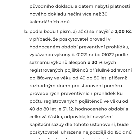
původního dokladu a datem nabytí platnosti
nového dokladu nečiní více než 30
kalendářních dnů,
podle bodu 1 písm. a) až c) se navýší o
2,00
Kč
v případě, že poskytovatel provedl v
hodnoceném období preventivní prohlídku,
vykázanou výkony č. 01021 nebo 01022 podle
seznamu výkonů alespoň
u 30 %
svých
registrovaných pojištěnců příslušné zdravotní
pojišťovny ve věku od 40 do 80 let, přičemž
rozhodným dnem pro stanovení poměru
provedených preventivních prohlídek ku
počtu registrovaných pojištěnců ve věku od
40 do 80 let je 31. 12. hodnoceného období a
celková částka, odpovídající navýšení
kapitační sazby dle tohoto ustanovení, bude
poskytovateli uhrazena nejpozději do 150 dnů