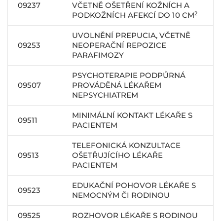
09237
VČETNĚ OŠETŘENÍ KOŽNÍCH A
2
PODKOŽNÍCH AFEKCÍ DO 10 CM
UVOLNĚNÍ PREPUCIA, VČETNĚ
09253
NEOPERAČNÍ REPOZICE
PARAFIMOZY
PSYCHOTERAPIE PODPŮRNÁ
09507
PROVÁDĚNÁ LÉKAŘEM
NEPSYCHIATREM
MINIMÁLNÍ KONTAKT LÉKAŘE S
09511
PACIENTEM
TELEFONICKÁ KONZULTACE
09513
OŠETŘUJÍCÍHO LÉKAŘE
PACIENTEM
EDUKAČNÍ POHOVOR LÉKAŘE S
09523
NEMOCNÝM ČI RODINOU
09525
ROZHOVOR LÉKAŘE S RODINOU