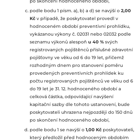
po skončení hodnoceného období,
podle bodu 1 písm. a), b) a d) se navýší o
2,00
Kč
v případě, že poskytovatel provedl v
hodnoceném období preventivní prohlídku,
vykázanou výkony č. 02031 nebo 02032 podle
seznamu výkonů alespoň
u 40 %
svých
registrovaných pojištěnců příslušné zdravotní
pojišťovny ve věku od 6 do 19 let, přičemž
rozhodným dnem pro stanovení poměru
provedených preventivních prohlídek ku
počtu registrovaných pojištěnců ve věku od 6
do 19 let je 31. 12. hodnoceného období a
celková částka, odpovídající navýšení
kapitační sazby dle tohoto ustanovení, bude
poskytovateli uhrazena nejpozději do 150 dnů
po skončení hodnoceného období,
podle bodu 1 se navýší o
1,00 Kč
poskytovateli,
který předložil před hodnoceným obdobím