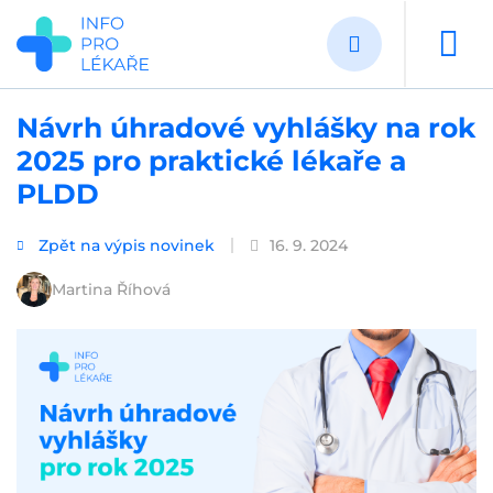
Přejít
k
hlavnímu
obsahu
Návrh úhradové vyhlášky na rok
2025 pro praktické lékaře a
PLDD
Zpět na výpis novinek
16. 9. 2024
Martina Říhová