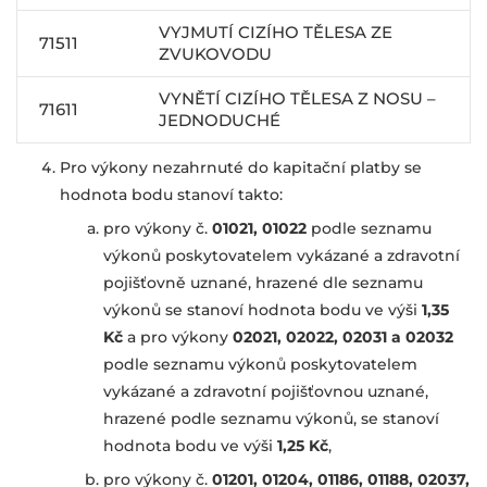
VYJMUTÍ CIZÍHO TĚLESA ZE
71511
ZVUKOVODU
VYNĚTÍ CIZÍHO TĚLESA Z NOSU –
71611
JEDNODUCHÉ
Pro výkony nezahrnuté do kapitační platby se
hodnota bodu stanoví takto:
pro výkony č.
01021, 01022
podle seznamu
výkonů poskytovatelem vykázané a zdravotní
pojišťovně uznané, hrazené dle seznamu
výkonů se stanoví hodnota bodu ve výši
1,35
Kč
a pro výkony
02021, 02022, 02031 a 02032
podle seznamu výkonů poskytovatelem
vykázané a zdravotní pojišťovnou uznané,
hrazené podle seznamu výkonů, se stanoví
hodnota bodu ve výši
1,25 Kč
,
pro výkony č.
01201,
01204,
01186,
01188,
02037,