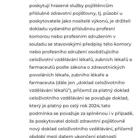
poskytují hrazené služby pojištěncům
příslušné zdravotní pojišťovny, tj. působí u
poskytovatele jako nositelé výkonů, je držiteli
dokladu vydaného příslušnou profesní
komorou nebo profesním sdružením v
souladu se stavovskými předpisy této komory
nebo profesního sdružení osvědčujícího
celoživotní vzdělávání lékařů, zubních lékařů a
farmaceutů podle zákona o zdravotnických
povoláních lékaře, zubního lékaře a
farmaceuta (dále jen „doklad celoživotního
vzdělávání lékařů“), přičemž za platný doklad
celoživotního vzdělávání se považuje doklad,
který je platný po celý rok 2024; tato
podmínka se považuje za splněnou i v případě,
že poskytovatel doloží zdravotní pojišťovně
nový doklad celoživotního vzdělávání, přičemž
období mezi datem ukončení platnosti