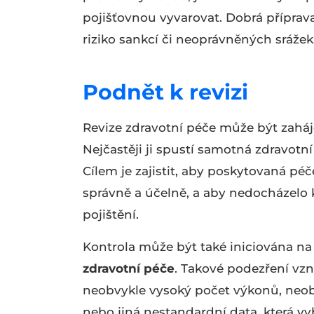
pojišťovnou vyvarovat. Dobrá přípra
riziko sankcí či neoprávněných srážek
Podnět k revizi
Revize zdravotní péče může být zahá
Nejčastěji ji spustí samotná zdravotn
Cílem je zajistit, aby poskytovaná p
správně a účelně, a aby nedocházelo 
pojištění.
Kontrola může být také iniciována na
zdravotní péče
. Takové podezření vz
neobvykle vysoký počet výkonů, neo
nebo jiná nestandardní data, která vy