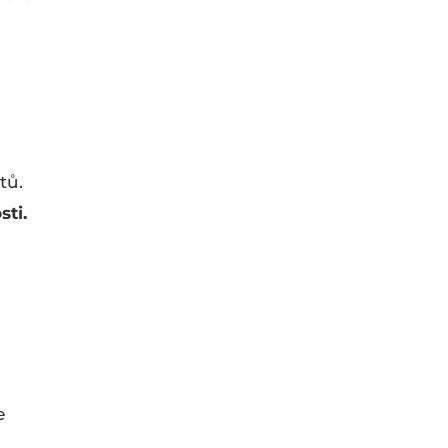
tů.
sti.
e