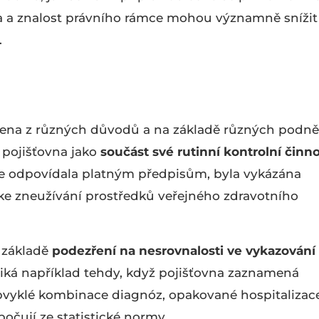
va a znalost právního rámce mohou významně snížit
.
jena z různých důvodů a na základě různých podně
í pojišťovna jako
součást své rutinní kontrolní činno
éče odpovídala platným předpisům, byla vykázána
ke zneužívání prostředků veřejného zdravotního
 základě
podezření na nesrovnalosti ve vykazování
niká například tehdy, když pojišťovna zaznamená
bvyklé kombinace diagnóz, opakované hospitalizac
bočují ze statistické normy.