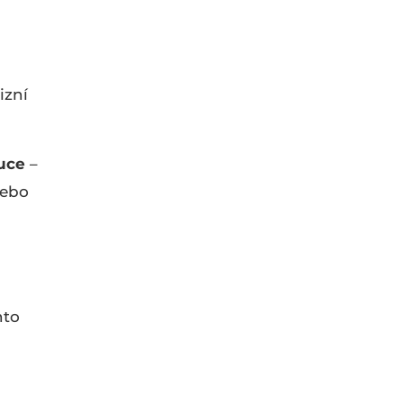
izní
tuce
–
nebo
hto