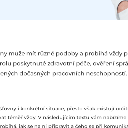
ťovny může mít různé podoby a probíhá vždy 
trolu poskytnuté zdravotní péče, ověření sp
vených dočasných pracovních neschopností.
ťovny i konkrétní situace, přesto však existují určit
ávat téměř vždy. V následujícím textu vám nabízíme
obíhá, jak se na ni připravit a čeho se při komunika