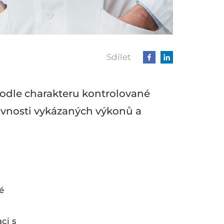
Sdílet
podle charakteru kontrolované
rávnosti vykázaných výkonů a
é
ci s