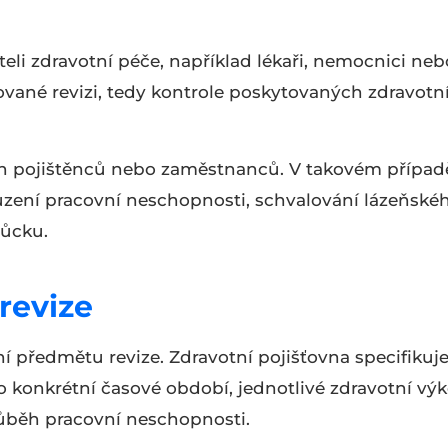
teli zdravotní péče, například lékaři, nemocnici neb
ované revizi, tedy kontrole poskytovaných zdravotn
ých pojištěnců nebo zaměstnanců. V takovém případ
uzení pracovní neschopnosti, schvalování lázeňské
můcku.
revize
 předmětu revize. Zdravotní pojišťovna specifikuje
 konkrétní časové období, jednotlivé zdravotní výk
růběh pracovní neschopnosti.