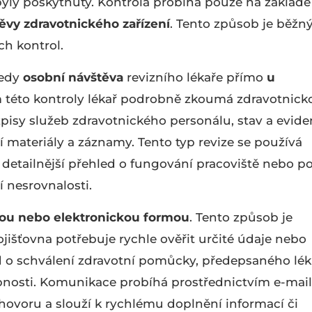
byly poskytnuty. Kontrola probíhá pouze na základě
ěvy zdravotnického zařízení
. Tento způsob je běžn
h kontrol.
tedy
osobní návštěva
revizního lékaře přímo
u
této kontroly lékař podrobně zkoumá zdravotnick
pisy služeb zdravotnického personálu, stav a evide
 materiály a záznamy. Tento typ revize se používá
t detailnější přehled o fungování pracoviště nebo 
í nesrovnalosti.
kou nebo elektronickou formou
. Tento způsob je
jišťovna potřebuje rychle ověřit určité údaje nebo
ad o schválení zdravotní pomůcky, předepsaného lé
nosti. Komunikace probíhá prostřednictvím e-mail
hovoru a slouží k rychlému doplnění informací či