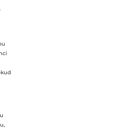
ý
ou
nci
pokud
ku
u,