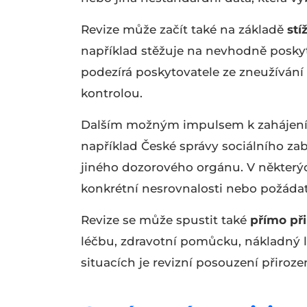
Revize může začít také na základě
stí
například stěžuje na nevhodně posk
podezírá poskytovatele ze zneužívání
kontrolou.
Dalším možným impulsem k zahájení 
například České správy sociálního zab
jiného dozorového orgánu. V některý
konkrétní nesrovnalosti nebo požáda
Revize se může spustit také
přímo při
léčbu, zdravotní pomůcku, nákladný 
situacích je revizní posouzení přiroz