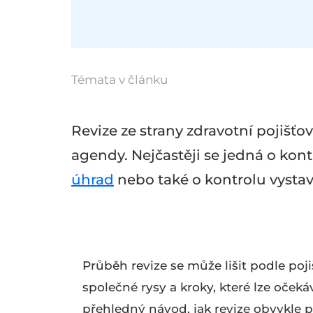
Témata v článku
Revize ze strany zdravotní pojiš
agendy. Nejčastěji se jedná o kon
úhrad
nebo také o kontrolu vysta
Průběh revize se může lišit podle pojiš
společné rysy a kroky, které lze oček
přehledný návod, jak revize obvykle pr