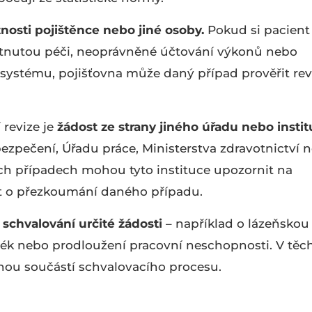
žnosti pojištěnce nebo jiné osoby.
Pokud si pacient
ytnutou péči, neoprávněné účtování výkonů nebo
 systému, pojišťovna může daný případ prověřit rev
revize je
žádost ze strany jiného úřadu nebo insti
ezpečení, Úřadu práce, Ministerstva zdravotnictví 
ch případech mohou tyto instituce upozornit na
t o přezkoumání daného případu.
 schvalování určité žádosti
– například o lázeňskou
lék nebo prodloužení pracovní neschopnosti. V těc
enou součástí schvalovacího procesu.