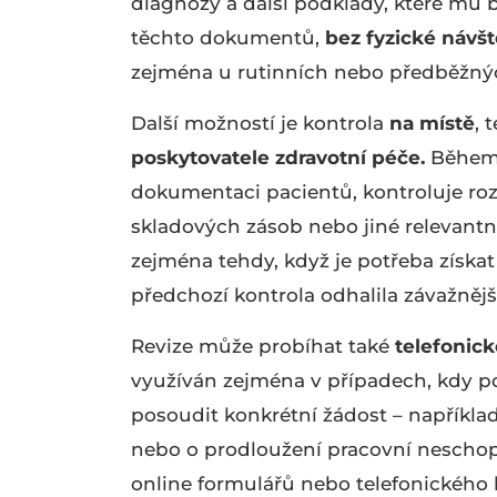
diagnózy a další podklady, které mu 
těchto dokumentů,
bez fyzické návšt
zejména u rutinních nebo předběžnýc
Další možností je kontrola
na místě
, 
poskytovatele zdravotní péče.
Během 
dokumentaci pacientů, kontroluje roz
skladových zásob nebo jiné relevantní
zejména tehdy, když je potřeba získa
předchozí kontrola odhalila závažnějš
Revize může probíhat také
telefonic
využíván zejména v případech, kdy po
posoudit konkrétní žádost – napříkl
nebo o prodloužení pracovní neschop
online formulářů nebo telefonického 