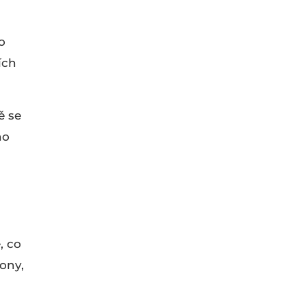
o
ích
ě se
ho
, co
ony,