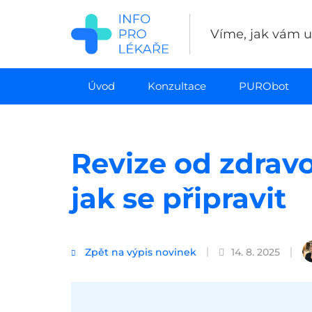
Přejít
k
Víme, jak vám uš
hlavnímu
obsahu
Úvod
Konzultace
PURObot
Revize od zdravo
jak se připravit
Zpět na výpis novinek
14. 8. 2025