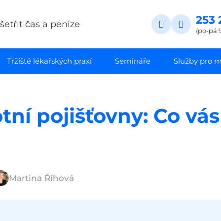
253 
etřit čas a peníze
(po-pá 9
Tržiště lékařských praxí
Semináře
Služby pro ma
tní pojišťovny: Co vá
Martina Říhová