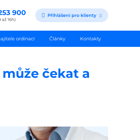
253 900
Přihlášení pro klienty
 až 16h)
jitele ordinací
Články
Kontakty
s může čekat a