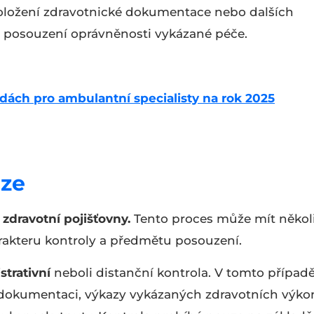
oložení zdravotnické dokumentace nebo dalších
u posouzení oprávněnosti vykázané péče.
dách pro ambulantní specialisty na rok 2025
ize
 zdravotní pojišťovny.
Tento proces může mít někol
arakteru kontroly a předmětu posouzení.
strativní
neboli distanční kontrola. V tomto případ
u dokumentaci, výkazy vykázaných zdravotních výko