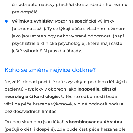
úhrada automaticky přechází do standardního režimu
pro dospělé.
Výjimky z vyhlášky:
Pozor na specifické výjimky
(písmena a až i). Ty se týkají péče s vlastním režimem,
jako jsou screeningy nebo vybrané odbornosti (např.
psychiatrie a klinická psychologie), které mají často
ještě výhodnější pravidla úhrady.
Koho se změna nejvíce dotkne?
Největší dopad pocítí lékaři s vysokým podílem dětských
pacientů – typicky v oborech jako
logopedie, dětská
neurologie či kardiologie.
U těchto odborností bude
většina péče hrazena výkonově, v plné hodnotě bodu a
bez dosavadních limitací.
Druhou skupinou jsou lékaři
s kombinovanou úhradou
(pečují o děti i dospělé). Zde bude část péče hrazena dle