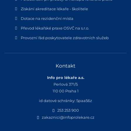
Získání akreditace lékaře - školitele
Dotace na rezidenční místa
Převod lékařské praxe OSVČ na s.r.o.
Provozní řád poskytovatele zdravotních služeb
Kontakt
Info pro lékaře a.s.
Perlová 371/5
110 00 Praha 1
id datové schránky: 5paa56z
253 253 900
zakaznici@infoprolekare.cz