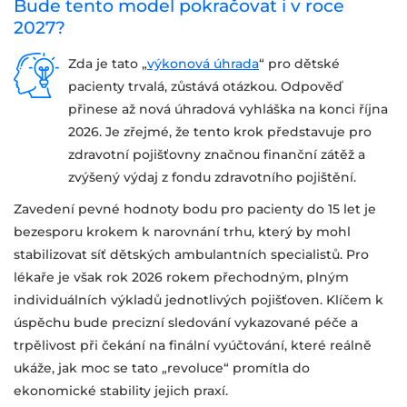
Bude tento model pokračovat i v roce
2027?
Zda je tato „
výkonová úhrada
“ pro dětské
pacienty trvalá, zůstává otázkou. Odpověď
přinese až nová úhradová vyhláška na konci října
2026. Je zřejmé, že tento krok představuje pro
zdravotní pojišťovny značnou finanční zátěž a
zvýšený výdaj z fondu zdravotního pojištění.
Zavedení pevné hodnoty bodu pro pacienty do 15 let je
bezesporu krokem k narovnání trhu, který by mohl
stabilizovat síť dětských ambulantních specialistů. Pro
lékaře je však rok 2026 rokem přechodným, plným
individuálních výkladů jednotlivých pojišťoven. Klíčem k
úspěchu bude precizní sledování vykazované péče a
trpělivost při čekání na finální vyúčtování, které reálně
ukáže, jak moc se tato „revoluce“ promítla do
ekonomické stability jejich praxí.