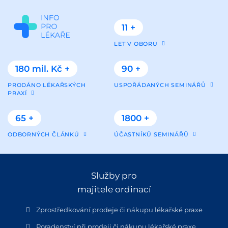
11 +
LET V OBORU
180 mil. Kč +
90 +
PRODÁNO LÉKAŘSKÝCH
USPOŘÁDANÝCH SEMINÁŘŮ
PRAXÍ
65 +
1800 +
ODBORNÝCH ČLÁNKŮ
ÚČASTNÍKŮ SEMINÁŘŮ
Služby pro
majitele ordinací
Zprostředkování prodeje či nákupu lékařské praxe
Poradenství při prodeji či nákupu lékařské praxe