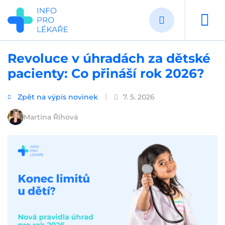
Přejít
k
hlavnímu
obsahu
Revoluce v úhradách za dětské
pacienty: Co přináší rok 2026?
Zpět na výpis novinek
7. 5. 2026
Martina Říhová