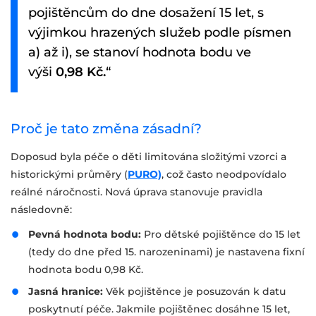
pojištěncům do dne dosažení 15 let, s
výjimkou hrazených služeb podle písmen
a) až i), se stanoví hodnota bodu ve
výši
0,98 Kč.
“
Proč je tato změna zásadní?
Doposud byla péče o děti limitována složitými vzorci a
historickými průměry (
PURO)
, což často neodpovídalo
reálné náročnosti. Nová úprava stanovuje pravidla
následovně:
Pevná hodnota bodu:
Pro dětské pojištěnce do 15 let
(tedy do dne před 15. narozeninami) je nastavena fixní
hodnota bodu 0,98 Kč.
Jasná hranice:
Věk pojištěnce je posuzován k datu
poskytnutí péče. Jakmile pojištěnec dosáhne 15 let,