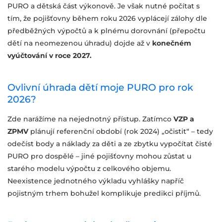
PURO a dětská část výkonově. Je však nutné počítat s
tím, že pojišťovny během roku 2026 vyplácejí zálohy dle
předběžných výpočtů a k plnému dorovnání (přepočtu
dětí na neomezenou úhradu) dojde až v
konečném
vyúčtování v roce 2027.
Ovlivní úhrada dětí moje PURO pro rok
2026?
Zde narážíme na nejednotný přístup. Zatímco
VZP a
ZPMV
plánují referenční období (rok 2024) „očistit“ – tedy
odečíst body a náklady za děti a ze zbytku vypočítat čisté
PURO pro dospělé – jiné pojišťovny mohou zůstat u
starého modelu výpočtu z celkového objemu.
Neexistence jednotného výkladu vyhlášky napříč
pojistným trhem bohužel komplikuje predikci příjmů.