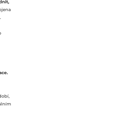
nit,
ojena
.
o
ace.
dobí,
álním