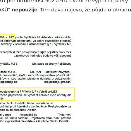
 pro odbornost 902 a 917 uvádí že výpočet, který
MAXÚ“
nepoužije
. Tím dává najevo, že půjde o úhrad