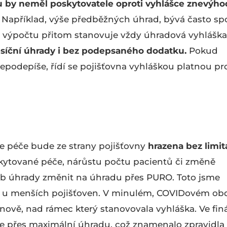
 by neměl poskytovatele oproti vyhlášce znevýhod
Například, výše předběžných úhrad, bývá často sp
 výpočtu přitom stanovuje vždy úhradová vyhláška
ěsíční úhrady i bez podepsaného dodatku.
Pokud
epodepíše, řídí se pojišťovna vyhláškou platnou pr
 péče bude ze strany pojišťovny
hrazena bez limit
ytované péče, nárůstu počtu pacientů či změně
ob úhrady změnit na úhradu přes PURO. Toto jsme
a u menších pojišťoven. V minulém, COVIDovém ob
nově, nad rámec který stanovovala vyhláška. Ve fin
ce přes maximální úhradu, což znamenalo zpravidla