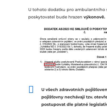
U tohoto dodatku pro ambulantního s
poskytovatel bude hrazen
výkonově.
U všech zdravotních pojišťoven
pojišťovny nechávají tzv. otevř
postupovat dle platné legislati