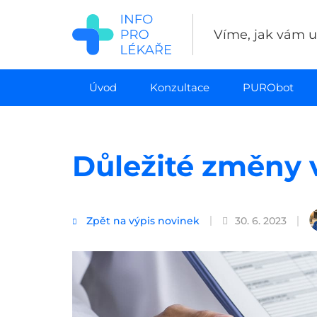
Přejít
k
Víme, jak vám uš
hlavnímu
obsahu
Úvod
Konzultace
PURObot
Důležité změny 
Zpět na výpis novinek
30. 6. 2023