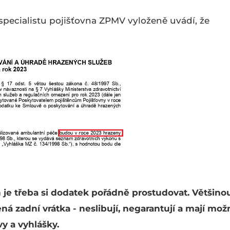
pecialistu pojišťovna ZPMV vyloženě uvádí, že
 je třeba si dodatek pořádně prostudovat. Většinou
ená zadní vrátka - neslibují, negarantují a mají mož
vy a vyhlášky.