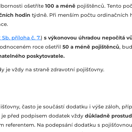
ornosti ošetříte
100 a méně
pojištěnců. Tento po
čních hodin
týdně. Při menším počtu ordinačních 
nce.
 Sb. příloha č. 7.
)
s výkonovou úhradou nepočítá v
 hodnoceném roce ošetřil
50 a méně pojištěnců
, bu
atelného poskytovatele.
je vždy na straně zdravotní pojišťovny.
išťovny, často je součástí dodatku i výše záloh, př
té je před podpisem dodatek vždy
důkladně prostud
ým referentem. Na podepsání dodatku s pojišťovno